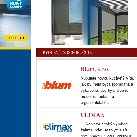
BYDLENÍ.CZ DOPORUČUJE
Blum, s.r.o.
Kupujete novou kuchyň? Víte,
jak by měla být uspořádána a
vybavena, aby byla dlouho
moderní, funkční a
ergonomická?...
CLIMAX
Největší český výrobce
žaluzií, rolet, markýz a sítí
proti hmyzu. Vyvíjí, vyrábí a