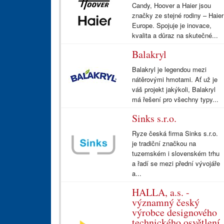
Candy, Hoover a Haier jsou
značky ze stejné rodiny – Haier
Europe. Spojuje je inovace,
kvalita a důraz na skutečné...
Balakryl
Balakryl je legendou mezi
nátěrovými hmotami. Ať už je
váš projekt jakýkoli, Balakryl
má řešení pro všechny typy...
Sinks s.r.o.
Ryze česká firma Sinks s.r.o.
je tradiční značkou na
tuzemském i slovenském trhu
a řadí se mezi přední vývojáře
a...
HALLA, a.s. -
významný český
výrobce designového
technického osvětlení