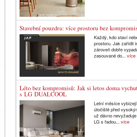
Stavební pouzdra: více prostoru bez kompromi
Každý, kdo staví nebo
prostoru. Jak zařídit 
zároveň dobře vypada
zasouvané do...
více
Léto bez kompromisů: Jak si letos doma vychu
s LG DUALCOOL
Letní měsíce vybízej
útočiště před vysokým
už dávno nevyžaduje 
LG s řadou...
více