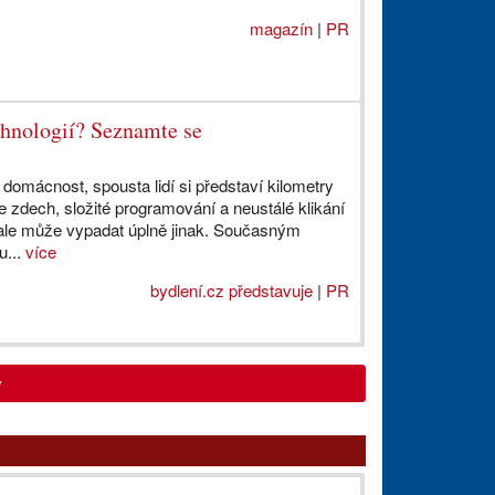
magazín
|
PR
chnologií? Seznamte se
domácnost, spousta lidí si představí kilometry
 zdech, složité programování a neustálé klikání
o ale může vypadat úplně jinak. Současným
u...
více
bydlení.cz představuje
|
PR
y