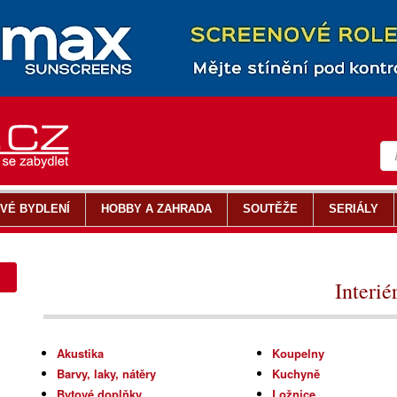
VÉ BYDLENÍ
HOBBY A ZAHRADA
SOUTĚŽE
SERIÁLY
Interié
Akustika
Koupelny
Barvy, laky, nátěry
Kuchyně
Bytové doplňky
Ložnice