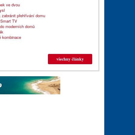
nek ve dvou
ysl
k zabránit přehřívání domu
í Smart TV
 i do moderních domů
ák
né kombinace
všechny články