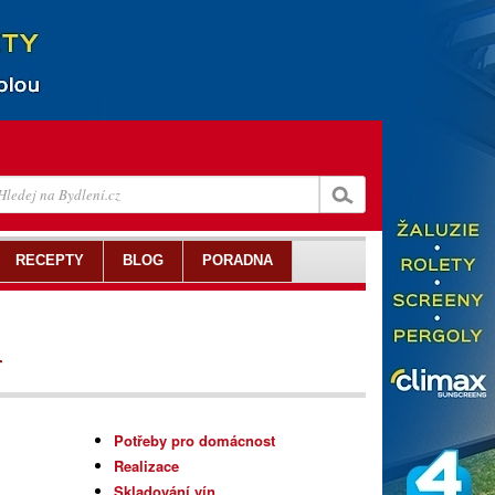
RECEPTY
BLOG
PORADNA
r
Potřeby pro domácnost
Realizace
Skladování vín