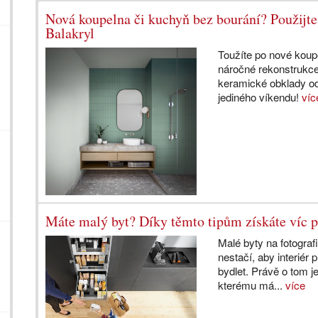
Nová koupelna či kuchyň bez bourání? Použijt
Balakryl
Toužíte po nové koupe
náročné rekonstrukc
keramické obklady od
jediného víkendu!
víc
Máte malý byt? Díky těmto tipům získáte víc p
Malé byty na fotogra
nestačí, aby interiér
bydlet. Právě o tom 
kterému má...
více