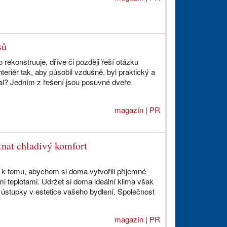
sů
 rekonstruuje, dříve či později řeší otázku
interiér tak, aby působil vzdušně, byl praktický a
l? Jedním z řešení jsou posuvné dveře
magazín
|
PR
tnat chladivý komfort
í k tomu, abychom si doma vytvořili příjemné
i teplotami. Udržet si doma ideální klima však
ústupky v estetice vašeho bydlení. Společnost
magazín
|
PR