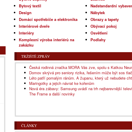
Bytový textil
Nadstandardní vybave
Design
Nábytek
Domácí spotřebiče a elektronika
Obrazy a tapety
Interiérové dveře
Obývací pokoj
Interiéry
Osvětlení
Komplexní výroba interiérů na
Podlahy
zakázku
TRŽIŠTĚ ZPRÁV
Česká rodinná značka MORA Vás zve, spolu s Katkou Neuma
Domov skrývá pro seniory rizika, řešením může být sos tlač
Léto patří pomalým ránům. A županu, který už nebudete cht
Maringotky a jejich návrat ke kořenům
Nová éra zábavy: Samsung uvádí na trh nejbarevnější telev
The Frame a další novinky
ČLÁNKY