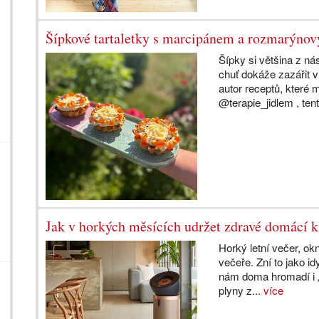
Šípkové tartaletky s marcipánem a rozmarýn
Šípky si většina z ná
chuť dokáže zazářit 
autor receptů, které
@terapie_jidlem , tent
Jak v horkých měsících udržet zdravé domácí 
Horký letní večer, o
večeře. Zní to jako i
nám doma hromadí i „n
plyny z...
více