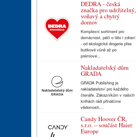
DEDRA - česká
značka pro udržitelný,
voňavý a chytrý
domov
Komplexní sortiment pro
domácnost, péči o tělo i zdraví
- od ekologické drogerie přes
butikové vůně až po
prémiové...
Nakladatelský dům
GRADA
GRADA Publishing je
nakladatelství pro každého
čtenáře. Zákazníkům v našich
knihách rádi přinášíme
vědomosti,...
Candy Hoover ČR,
s.r.o. – součást Haier
Europe