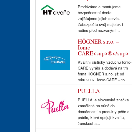
Prodáváme a montujeme
bezpečnostní dveře,
zajišťujeme jejich servis.
Zabezpečte svůj majetek i
rodinu před nezvanými...
HÖGNER s.r.o. –
Ionic-
CARE<sup>®</sup>
Kvalitní čističky vzduchu Ionic-
CARE vyrábí a dodává na trh
firma HÖGNER s.r.o. již od
roku 2007. Ionic-CARE – to...
PUELLA
PUELLA je slovenská značka
zaměřená na vůně do
domácnosti a produkty péče o
prádlo, které spojují kvalitu,
ženskost a...