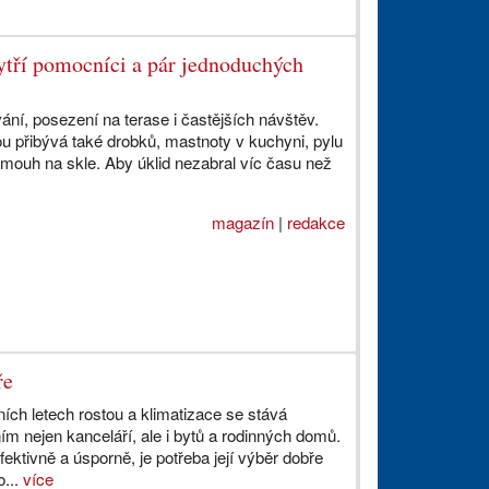
hytří pomocníci a pár jednoduchých
vání, posezení na terase i častějších návštěv.
u přibývá také drobků, mastnoty v kuchyni, pylu
mouh na skle. Aby úklid nezabral víc času než
magazín
|
redakce
ře
dních letech rostou a klimatizace se stává
m nejen kanceláří, ale i bytů a rodinných domů.
ektivně a úsporně, je potřeba její výběr dobře
o...
více