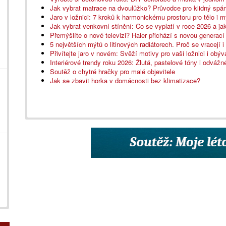
Jak vybrat matrace na dvoulůžko? Průvodce pro klidný spá
Jaro v ložnici: 7 kroků k harmonickému prostoru pro tělo i m
Jak vybrat venkovní stínění: Co se vyplatí v roce 2026 a ja
Přemýšlíte o nové televizi? Haier přichází s novou generac
5 největších mýtů o litinových radiátorech. Proč se vracejí
Přivítejte jaro v novém: Svěží motivy pro vaši ložnici i obýv
Interiérové trendy roku 2026: Žlutá, pastelové tóny i odváž
Soutěž o chytré hračky pro malé objevitele
Jak se zbavit horka v domácnosti bez klimatizace?