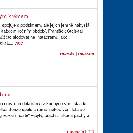
ovým krémem
s spojuje s podzimem, ale jejich jemně nakyslá
v každém ročním období. František Stejskal,
 můžete sledovat na Instagramu jako
okrát...
více
recepty
|
redakce
klima
kna otevřená dokořán a z kuchyně voní skvělá
dylka. Jenže spolu s romantickou vůní léta se
ezvaní hosté“ – pyly, prach z ulice a pachy a
magazín
|
PR