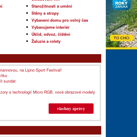
ní
Starožitnosti a umění
Stěny a stropy
Vybavení domu pro volný čas
Vybavujeme interiér
Úklid, odvoz, čištění
Žaluzie a rolety
nnovou, na Lipno Sport Festival!
ítko
ít sundat
izory s technologií Micro RGB, nové obrazové modely
všechny zprávy