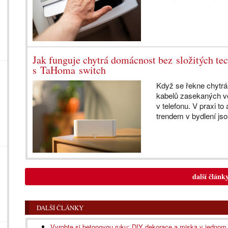
Jak funguje chytrá domácnost bez složitých te
s TaHoma switch
Když se řekne chytrá 
kabelů zasekaných ve
v telefonu. V praxi t
trendem v bydlení jso
další článk
DALŠÍ ČLÁNKY
Vyrobte si betonovou ruku: DIY dekorace a miska v jednom