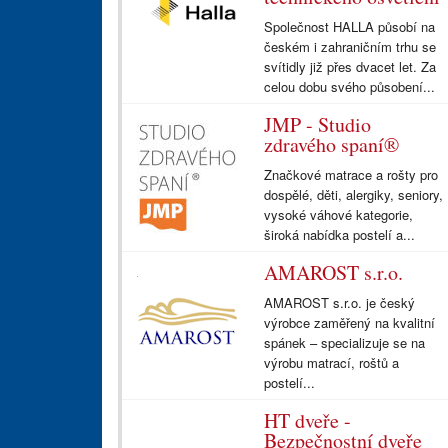
Společnost HALLA působí na
českém i zahraničním trhu se
svítidly již přes dvacet let. Za
celou dobu svého působení...
JMP - Studio
zdravého spaní®
Značkové matrace a rošty pro
dospělé, děti, alergiky, seniory,
vysoké váhové kategorie,
široká nabídka postelí a...
AMAROST s.r.o.
AMAROST s.r.o. je český
výrobce zaměřený na kvalitní
spánek – specializuje se na
výrobu matrací, roštů a
postelí...
HT dveře -
Bezpečnostní dveře