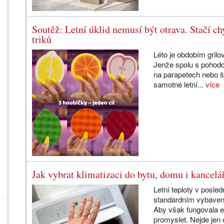
Soutěž: Letní úklid nemusí být otrava. Stačí c
triků
Léto je obdobím grilo
Jenže spolu s pohodo
na parapetech nebo š
samotné letní...
více
Jak vybrat klimatizaci do bytu, domu i kancelá
Letní teploty v posle
standardním vybavení
Aby však fungovala ef
promyslet. Nejde jen 