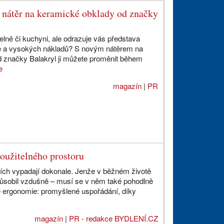
e nátěr na keramické obklady od značky
lně či kuchyni, ale odrazuje vás představa
e a vysokých nákladů? S novým nátěrem na
 značky Balakryl ji můžete proměnit během
e
magazín
|
PR
oužitelného prostoru
fiích vypadají dokonale. Jenže v běžném životě
 působil vzdušně – musí se v něm také pohodlně
je ergonomie: promyšlené uspořádání, díky
magazín
|
PR - redakce BYDLENÍ.CZ