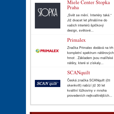
Miele Center Stopka
Praha
„Svět se mění. Interiéry také.“
Již dvacet let přinášíme do
vašich interiérů špičkový
design, světové...
Primalex
Značka Primalex dodává na trh
kompletní spektrum nátěrových
hmot . Základem jsou malířské
nátěry, které si získaly...
SCANquilt
Česká značka SCANquilt (čti
skenkvilt) nabízí již 30 let
kvalitní lůžkoviny v mnoha
provedeních nejkvalitnějších...