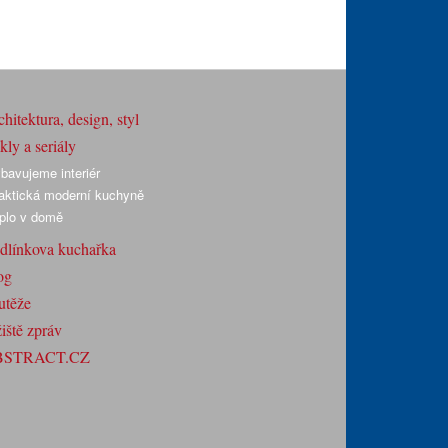
hitektura, design, styl
ly a seriály
bavujeme interiér
aktická moderní kuchyně
plo v domě
dlínkova kuchařka
og
utěže
iště zpráv
BSTRACT.CZ