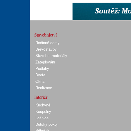
Stavebnictví
Rodinné domy
Dřevostavby
Stavební materiály
Zateplování
Podlahy
Dveře
Okna
Realizace
Interiér
Kuchyně
Koupelny
Ložnice
Dětský pokoj
Nábytek