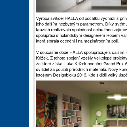
Výroba svítidel HALLA od počátku vychází z princi
jeho dalším nezbytným parametrem. Díky svému 
kruzích realizovala společnost celou řadu zajíma
spolupráci s holandským designérem Robem van 
která sbírala ocenění i na mezinárodním poli.
V současné době HALLA spolupracuje s dalšími de
Križek. Z tohoto spojení vzešly velkolepé projek
za které získal Luka Križek ocenění Grand Prix A
svítidel za použití přírodních materiálů. Nový k
letošním Designbloku 2013, kde sklidil velký úsp