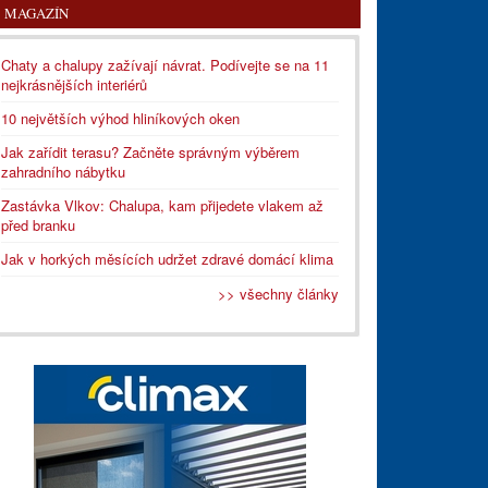
MAGAZÍN
Chaty a chalupy zažívají návrat. Podívejte se na 11
nejkrásnějších interiérů
10 největších výhod hliníkových oken
Jak zařídit terasu? Začněte správným výběrem
zahradního nábytku
Zastávka Vlkov: Chalupa, kam přijedete vlakem až
před branku
Jak v horkých měsících udržet zdravé domácí klima
>> všechny články