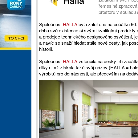
řemeslné zpracování
prostoru v souladu 
Společnost
HALLA
byla založena na počátku 90. l
dobu své existence si svými kvalitními produkty a
a prodejce technického designového osvětlení, j
a navíc se snaží hledat stále nové cesty, jak pos
historii.
Společnost
HALLA
vstoupila na český trh začát
díky nimž získala také svůj název (HALLA = ha
výrobků pro domácnosti, ale především na dodávku