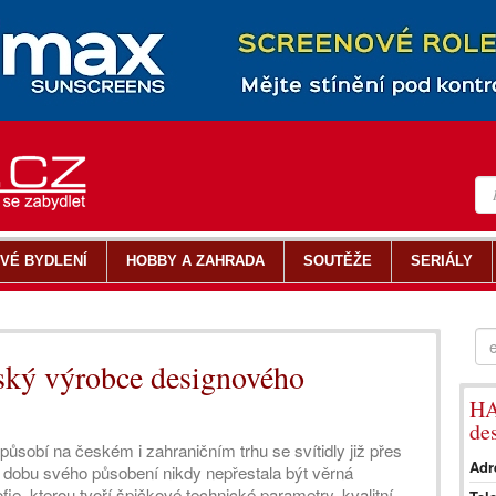
VÉ BYDLENÍ
HOBBY A ZAHRADA
SOUTĚŽE
SERIÁLY
ský výrobce designového
HA
de
sobí na českém i zahraničním trhu se svítidly již přes
Adr
u dobu svého působení nikdy nepřestala být věrná
fie, kterou tvoří špičkové technické parametry, kvalitní