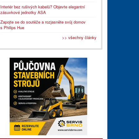
Interiér bez rušivých kabelů? Objevte elegantní
zásuvkové jednotky ASA
Zapojte se do soutěže a rozjasněte svůj domov
s Philips Hue
>> všechny články