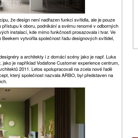
pu, že design není nadřazen funkci svítidla, ale je pouze
přístupu k oboru, podnikání a svému renomé v odborných
vých instalací, kde mimo funkčnosti prosazovala i tvar. Ve
Beekem vytvořila společnost řadu designových svítidel,
signéry a architekty i z domácí scény jako je např. Luka
ty, jako je například Vodafone Customer experience centrum,
rchitektů 2011. Letos spolupracovali na zcela nové řadě
oncept, který společnost nazvala ARBO, byl představen na
ěch.