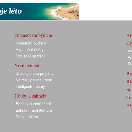
Financování bydlení
Arc
Cyk
Investiční bydlení
Hypoteční úvěry
Vy
Stavební spoření
Pr
Te
Nové bydlení
By
Developerské projekty
Na reality s rozumem
Bl
Inteligentní domy
So
Hobby a zahrada
Trž
Bazény a zastřešení
A
Zahradní architektura
Rady kutilům