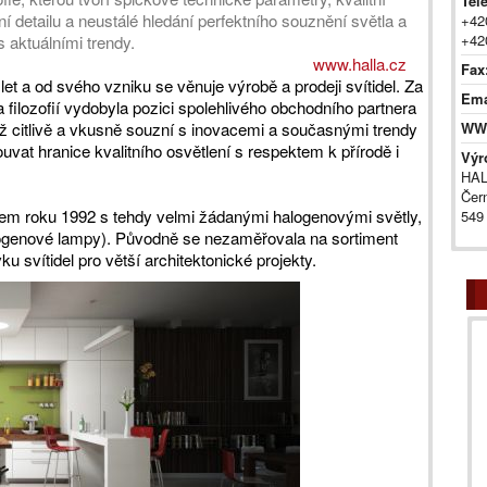
Tel
 detailu a neustálé hledání perfektního souznění světla a
+42
+42
s aktuálními trendy.
www.halla.cz
Fax
et a od svého vzniku se věnuje výrobě a prodeji svítidel. Za
Ema
 filozofií vydobyla pozici spolehlivého obchodního partnera
ež citlivě a vkusně souzní s inovacemi a současnými trendy
WW
ouvat hranice kvalitního osvětlení s respektem k přírodě i
Výr
HAL
Čer
kem roku 1992 s tehdy velmi žádanými halogenovými světly,
549
logenové lampy). Původně se nezaměřovala na sortiment
 svítidel pro větší architektonické projekty.