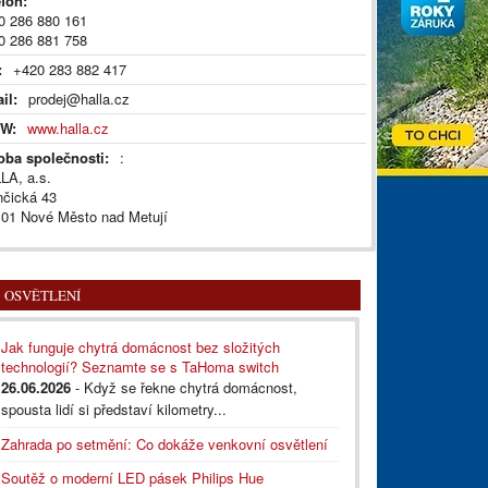
efon:
0 286 880 161
0 286 881 758
:
+420 283 882 417
il:
prodej@halla.cz
W:
www.halla.cz
oba společnosti:
:
LA, a.s.
nčická 43
 01 Nové Město nad Metují
OSVĚTLENÍ
Jak funguje chytrá domácnost bez složitých
technologií? Seznamte se s TaHoma switch
26.06.2026
- Když se řekne chytrá domácnost,
spousta lidí si představí kilometry...
Zahrada po setmění: Co dokáže venkovní osvětlení
Soutěž o moderní LED pásek Philips Hue