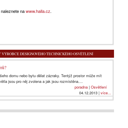
h naleznete na
www.halla.cz
.
KÝ VÝROBCE DESIGNOVÉHO TECHNICKÉHO OSVĚTLENÍ
érů?
vašeho domu nebo bytu dělat zázraky. Tentýž prostor může mít
větla jsou pro něj zvolena a jak jsou rozmístěna....
poradna
|
Osvětlení
04.12.2013 |
více...