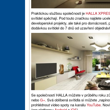
Praktickou službou společnosti je
HALLA XPRE
svítidel spěchají. Pod touto značkou najdete ucel
developerské projekty, ale také pro domácnost
dodávkou svítidel do 7 dnů od uzavření objednáv
Se společností HALLA můžete v průběhu roku zůst
nebo
G+
. Svá oblíbená svítidla si můžete „napino
prohlédnout video spoty na kanálu
YouTube
. Nov
(pro platformu
Android
a
iOS
).