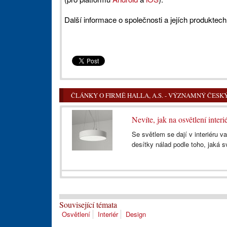
Další informace o společnosti a jejích produktec
ČLÁNKY O FIRMĚ HALLA, A.S. - VÝZNAMNÝ ČES
Nevíte, jak na osvětlení interi
Se světlem se dají v interiéru 
desítky nálad podle toho, jaká s
Související témata
Osvětlení
Interiér
Design