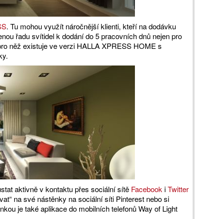
SS
. Tu mohou využít náročnější klienti, kteří na dodávku
enou řadu svítidel k dodání do 5 pracovních dnů nejen pro
i, pro něž existuje ve verzi HALLA XPRESS HOME s
ky.
at aktivně v kontaktu přes sociální sítě
Facebook
i
Twitter
vat“ na své nástěnky na sociální síti Pinterest nebo si
inkou je také aplikace do mobilních telefonů Way of Light