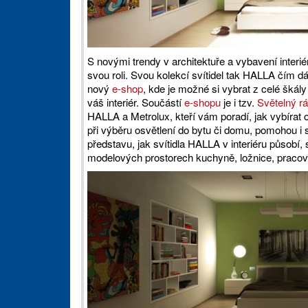
S novými trendy v architektuře a vybavení interié
svou roli. Svou kolekcí svítidel tak HALLA čím d
nový
e-shop
, kde je možné si vybrat z celé škál
váš interiér. Součástí
e-shopu
je i tzv.
Světelný r
HALLA a Metrolux, kteří vám poradí, jak vybírat o
při výběru osvětlení do bytu či domu, pomohou i s
představu, jak svítidla HALLA v interiéru působí, s
modelových prostorech kuchyně, ložnice, pracov