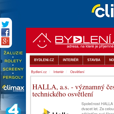
BYDLENI.CZ
INTERIÉR
STAVBA
NO
Bydlení.cz
Interiér
Osvětlení
HALLA, a.s. - významný če
technického osvětlení
Společnost HALLA pů
dvacet let. Za celo
základům své filozo