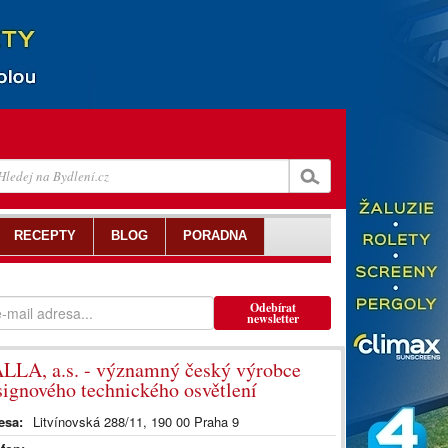
RECEPTY
BLOG
PORADNA
Odebírat
newsletter
LLA, a.s. - významný český výrobce
signového technického osvětlení
esa:
Litvínovská 288/11, 190 00 Praha 9