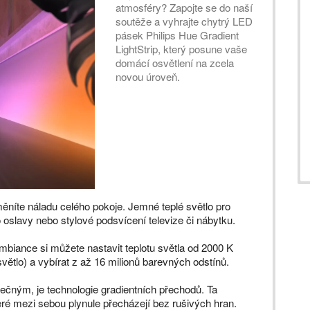
atmosféry? Zapojte se do naší
soutěže a vyhrajte chytrý LED
pásek Philips Hue Gradient
LightStrip, který posune vaše
domácí osvětlení na zcela
novou úroveň.
ěníte náladu celého pokoje. Jemné teplé světlo pro
oslavy nebo stylové podsvícení televize či nábytku.
biance si můžete nastavit teplotu světla od 2000 K
světlo) a vybírat z až 16 milionů barevných odstínů.
čným, je technologie gradientních přechodů. Ta
ré mezi sebou plynule přecházejí bez rušivých hran.