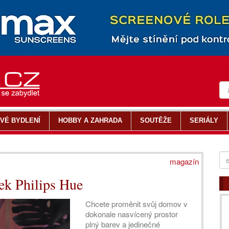
VÉ BYDLENÍ
HOBBY A ZAHRADA
SOUTĚŽE
SERIÁLY
magazín
ek Philips Hue
Chcete proměnit svůj domov v
dokonale nasvícený prostor
plný barev a jedinečné