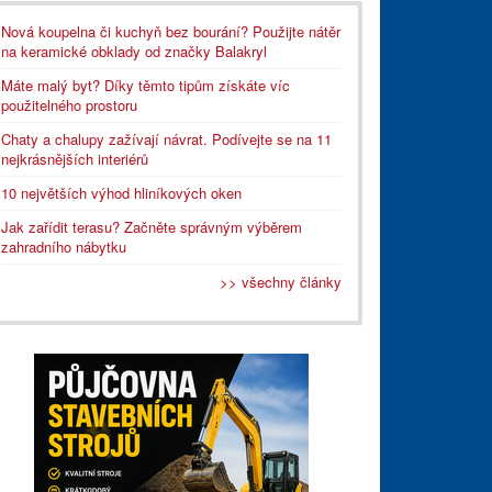
Nová koupelna či kuchyň bez bourání? Použijte nátěr
na keramické obklady od značky Balakryl
Máte malý byt? Díky těmto tipům získáte víc
použitelného prostoru
Chaty a chalupy zažívají návrat. Podívejte se na 11
nejkrásnějších interiérů
10 největších výhod hliníkových oken
Jak zařídit terasu? Začněte správným výběrem
zahradního nábytku
>> všechny články