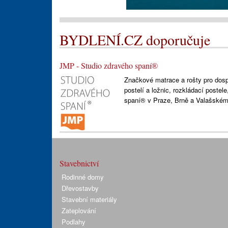
BYDLENÍ.CZ doporučuje
JMP - Studio zdravého spaní®
Značkové matrace a rošty pro dospě
postelí a ložnic, rozkládací postel
spaní® v Praze, Brně a Valašském 
Stavebnictví
Rodinné domy
Dřevostavby
Stavební materiály
Zateplování
Podlahy