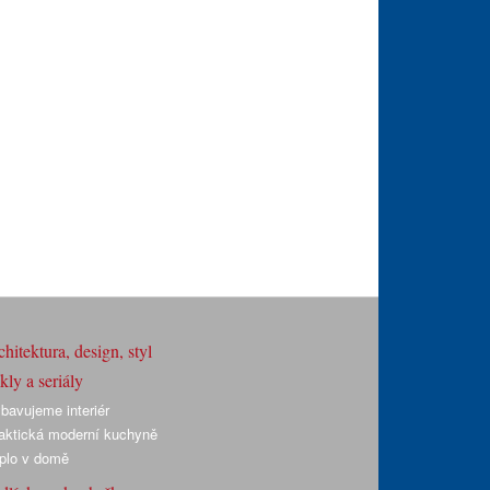
hitektura, design, styl
ly a seriály
bavujeme interiér
aktická moderní kuchyně
plo v domě