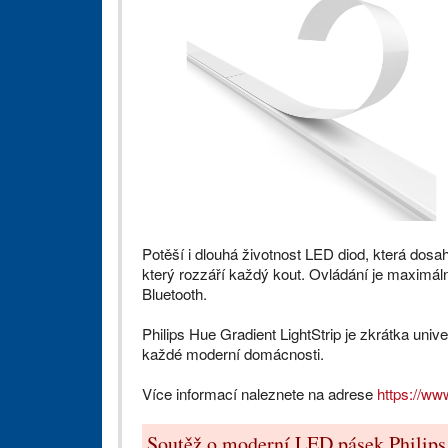
Potěší i dlouhá životnost LED diod, která dosah
který rozzáří každý kout. Ovládání je maximál
Bluetooth.
Philips Hue Gradient LightStrip je zkrátka univer
každé moderní domácnosti.
Více informací naleznete na adrese
https://ww
Soutěž o moderní LED pásek Philip