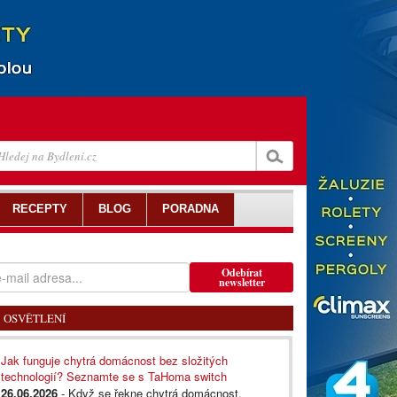
RECEPTY
BLOG
PORADNA
Odebírat
newsletter
OSVĚTLENÍ
Jak funguje chytrá domácnost bez složitých
technologií? Seznamte se s TaHoma switch
26.06.2026
- Když se řekne chytrá domácnost,