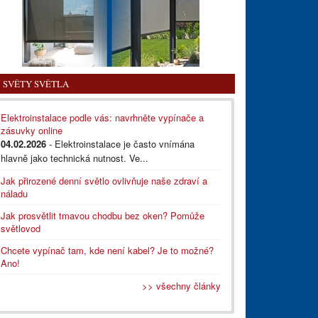
SVĚTY SVĚTLA
Elektroinstalace podle vás: navrhněte vypínače a
zásuvky online
04.02.2026
- Elektroinstalace je často vnímána
hlavně jako technická nutnost. Ve...
Jak přirozené denní světlo ovlivňuje naše zdraví a
náladu
Jak prosvětlit tmavou chodbu bez oken? Pomůže
světlovod
Chcete vypínač tam, kde není kabel? Je to možné?
Ano!
>> všechny články