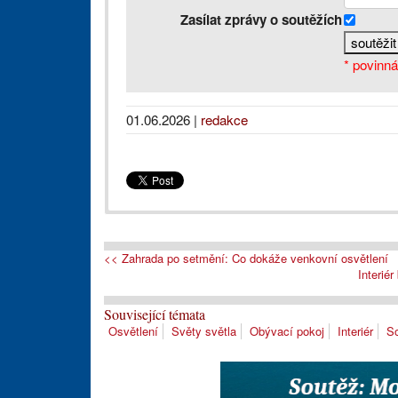
Zasílat zprávy o soutěžích
* povinná
01.06.2026
|
redakce
<< Zahrada po setmění: Co dokáže venkovní osvětlení
Interié
Související témata
Osvětlení
Světy světla
Obývací pokoj
Interiér
S