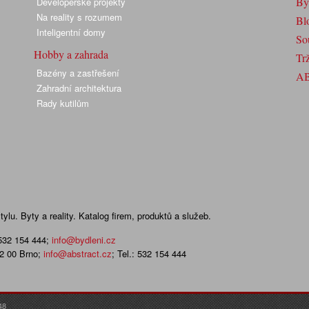
By
Developerské projekty
Na reality s rozumem
Bl
Inteligentní domy
So
Hobby a zahrada
Trž
Bazény a zastřešení
A
Zahradní architektura
Rady kutilům
lu. Byty a reality. Katalog firem, produktů a služeb.
 532 154 444
;
info@bydleni.cz
02 00 Brno;
info@abstract.cz
; Tel.: 532 154 444
48