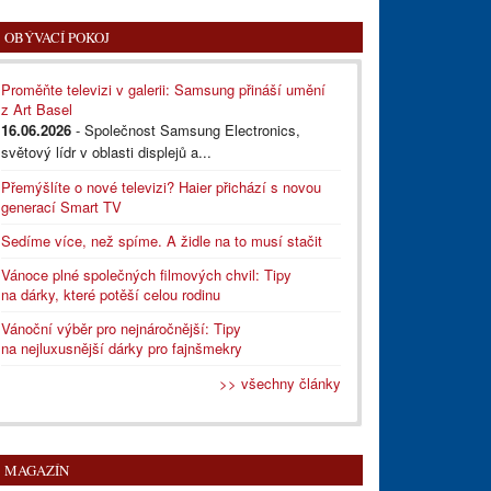
OBÝVACÍ POKOJ
Proměňte televizi v galerii: Samsung přináší umění
z Art Basel
16.06.2026
- Společnost Samsung Electronics,
světový lídr v oblasti displejů a...
Přemýšlíte o nové televizi? Haier přichází s novou
generací Smart TV
Sedíme více, než spíme. A židle na to musí stačit
Vánoce plné společných filmových chvil: Tipy
na dárky, které potěší celou rodinu
Vánoční výběr pro nejnáročnější: Tipy
na nejluxusnější dárky pro fajnšmekry
>> všechny články
MAGAZÍN