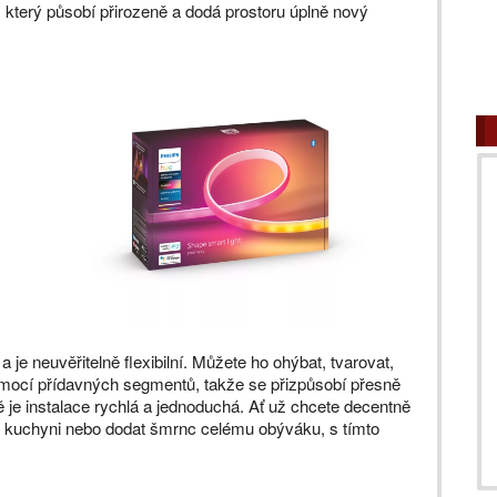
 který působí přirozeně a dodá prostoru úplně nový
 je neuvěřitelně flexibilní. Můžete ho ohýbat, tvarovat,
mocí přídavných segmentů, takže se přizpůsobí přesně
 je instalace rychlá a jednoduchá. Ať už chcete decentně
ku v kuchyni nebo dodat šmrnc celému obýváku, s tímto