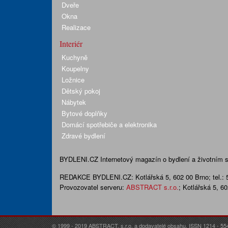
Dveře
Okna
Realizace
Interiér
Kuchyně
Koupelny
Ložnice
Dětský pokoj
Nábytek
Bytové doplňky
Domácí spotřebiče a elektronika
Zdravé bydlení
BYDLENI.CZ
Internetový magazín o bydlení a životním sty
REDAKCE BYDLENI.CZ:
Kotlářská 5, 602 00 Brno;
tel.:
Provozovatel serveru:
ABSTRACT s.r.o.
; Kotlářská 5, 6
© 1999 - 2019 ABSTRACT, s.r.o. a dodavatelé obsahu. ISSN 1214 - 55