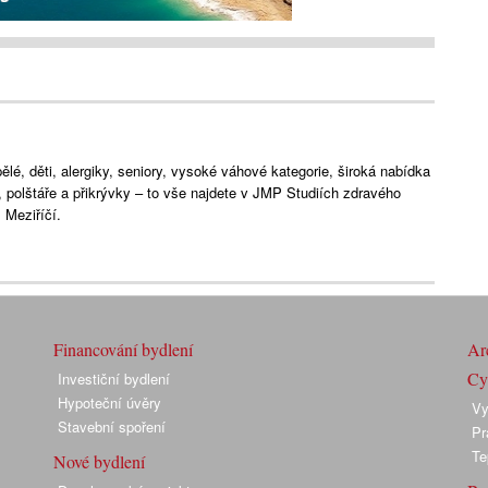
lé, děti, alergiky, seniory, vysoké váhové kategorie, široká nabídka
e, polštáře a přikrývky – to vše najdete v JMP Studiích zdravého
Meziříčí.
Financování bydlení
Arc
Cyk
Investiční bydlení
Hypoteční úvěry
Vy
Stavební spoření
Pr
Te
Nové bydlení