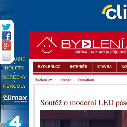
BYDLENI.CZ
INTERIÉR
STAVBA
NO
Bydlení.cz
Interiér
Osvětlení
Soutěž o moderní LED pás