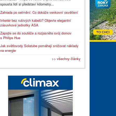
spousta lidí si představí kilometry...
Zahrada po setmění: Co dokáže venkovní osvětlení
Interiér bez rušivých kabelů? Objevte elegantní
zásuvkové jednotky ASA
Zapojte se do soutěže a rozjasněte svůj domov
s Philips Hue
Jak světlovody Solatube pomáhají snižovat náklady
na energie
>> všechny články