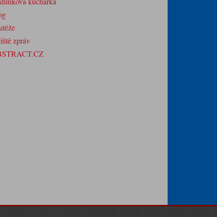
dlínkova kuchařka
og
utěže
iště zpráv
BSTRACT.CZ