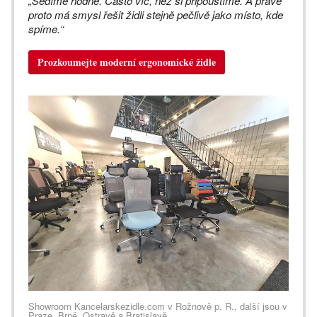
„Sedíme hodně. Často víc, než si připouštíme. A právě
proto má smysl řešit židli stejně pečlivě jako místo, kde
spíme.“
Prozkoumejte moderní ergonomické židle
Showroom Kancelarskezidle.com v Rožnově p. R., další jsou v
Praze, Brně, Ostravě a Bratislavě.