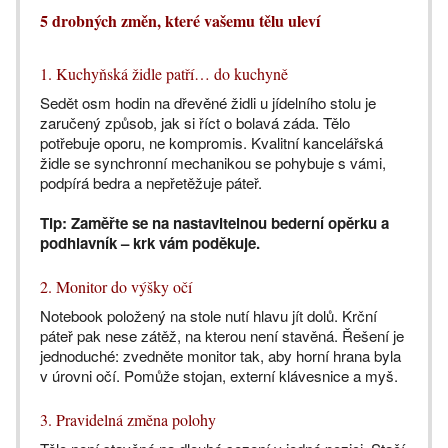
5 drobných změn, které vašemu tělu uleví
1. Kuchyňská židle patří… do kuchyně
Sedět osm hodin na dřevěné židli u jídelního stolu je
zaručený způsob, jak si říct o bolavá záda. Tělo
potřebuje oporu, ne kompromis. Kvalitní kancelářská
židle se synchronní mechanikou se pohybuje s vámi,
podpírá bedra a nepřetěžuje páteř.
Tip:
Zaměřte se na nastavitelnou bederní opěrku a
podhlavník – krk vám poděkuje.
2. Monitor do výšky očí
Notebook položený na stole nutí hlavu jít dolů. Krční
páteř pak nese zátěž, na kterou není stavěná. Řešení je
jednoduché: zvedněte monitor tak, aby horní hrana byla
v úrovni očí. Pomůže stojan, externí klávesnice a myš.
3. Pravidelná změna polohy