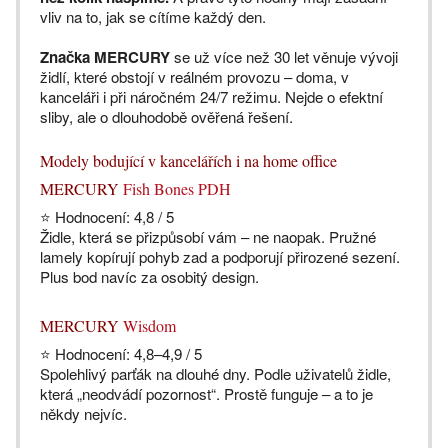
vliv na to, jak se cítíme každý den.
Značka MERCURY
se už více než 30 let věnuje vývoji
židlí, které obstojí v reálném provozu – doma, v
kanceláři i při náročném 24/7 režimu. Nejde o efektní
sliby, ale o dlouhodobě ověřená řešení.
Modely bodující v kancelářích i na home office
MERCURY
Fish Bones PDH
⭐ Hodnocení: 4,8 / 5
Židle, která se přizpůsobí vám – ne naopak. Pružné
lamely kopírují pohyb zad a podporují přirozené sezení.
Plus bod navíc za osobitý design.
MERCURY
Wisdom
⭐ Hodnocení: 4,8–4,9 / 5
Spolehlivý parťák na dlouhé dny. Podle uživatelů židle,
která „neodvádí pozornost“. Prostě funguje – a to je
někdy nejvíc.