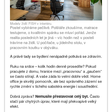
Modely židlí FISH v interiéru.
Postel vybíráme pečlivě. Polštáře zkoušíme, matrace
testujeme, o kvalitním spánku se mluví pořád. Jenže
realita posledních let je jiná – víc hodin než v posteli
trávíme na židli. U počítače, u jídelního stolu, v
pracovním koutku v obýváku.
A právě tady se bydlení nenápadně potkává se zdravím.
Ruku na srdce – kolik hodin denně prosedíte? Pokud
pracujete z domu, hranice mezi „pracovnou“ a „gaučem“
se často stírají. A vaše záda to velmi dobře vědí. Home
office je skvělý pomocník, ale bez správného zázemí se
rychle změní v tichého sabotéra energie i soustředění.
Dobrá zpráva?
Nemusíte přestavovat celý byt.
Často
stačí pár chytrých úprav, které mají překvapivě velký
efekt.