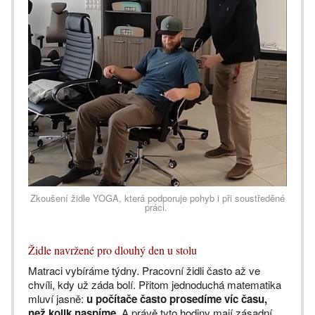
Zkoušení židle YOGA, která podporuje pohyb i při soustředěné
práci.
Židle navržené pro dlouhý den u stolu
Matraci vybíráme týdny. Pracovní židli často až ve
chvíli, kdy už záda bolí. Přitom jednoduchá matematika
mluví jasně:
u počítače často prosedíme víc času,
než kolik naspíme.
A právě tyto hodiny mají zásadní