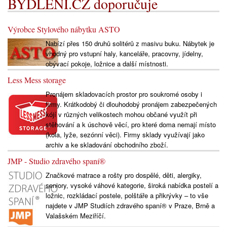
BYDLENÍ.CZ doporučuje
Výrobce Stylového nábytku ASTO
Nabízí přes 150 druhů solitérů z masivu buku. Nábytek je
vhodný pro vstupní haly, kanceláře, pracovny, jídelny,
obývací pokoje, ložnice a další místnosti.
Less Mess storage
Pronájem skladovacích prostor pro soukromé osoby i
firmy. Krátkodobý či dlouhodobý pronájem zabezpečených
kójí v různých velikostech mohou občané využít při
stěhování a k úschově věcí, pro které doma nemají místo
(kola, lyže, sezónní věci). Firmy sklady využívají jako
archiv a ke skladování obchodního zboží.
JMP - Studio zdravého spaní®
Značkové matrace a rošty pro dospělé, děti, alergiky,
seniory, vysoké váhové kategorie, široká nabídka postelí a
ložnic, rozkládací postele, polštáře a přikrývky – to vše
najdete v JMP Studiích zdravého spaní® v Praze, Brně a
Valašském Meziříčí.