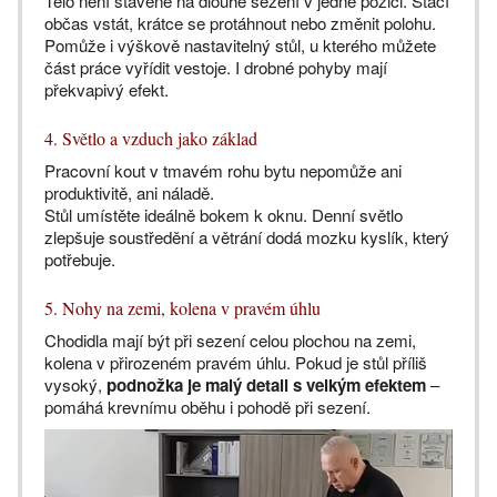
Tělo není stavěné na dlouhé sezení v jedné pozici. Stačí
občas vstát, krátce se protáhnout nebo změnit polohu.
Pomůže i výškově nastavitelný stůl, u kterého můžete
část práce vyřídit vestoje. I drobné pohyby mají
překvapivý efekt.
4. Světlo a vzduch jako základ
Pracovní kout v tmavém rohu bytu nepomůže ani
produktivitě, ani náladě.
Stůl umístěte ideálně bokem k oknu. Denní světlo
zlepšuje soustředění a větrání dodá mozku kyslík, který
potřebuje.
5. Nohy na zemi, kolena v pravém úhlu
Chodidla mají být při sezení celou plochou na zemi,
kolena v přirozeném pravém úhlu. Pokud je stůl příliš
vysoký,
podnožka je malý detail s velkým efektem
–
pomáhá krevnímu oběhu i pohodě při sezení.