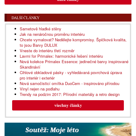
DALŠÍ ČLÁNKY
Sametově hladké stěny
Jak na nenáročnou proměnu interiéru
Chcete vymalovat? Nedělejte kompromisy. Špičková kvalita,
to jsou Barvy DULUX
Vneste do interiéru třetí rozměr
Lavmi for Primalex: harmonické řešení interiéru
Nová kolekce Primalex Essence: jedinečné barvy inspirované
Skandinávií
Cihlové obkladové pásky - vyhledávaná povrchová úprava
pro interiér i exteriér
Nová samočisticí omítka DuoCem - inspirováno přírodou
Vinyl nejen na podlahu
Trendy na podzim 2017: Přírodní materiály a retro design
všechny články