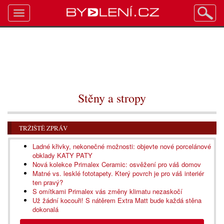
Toggle
navigation
Stěny a stropy
TRŽIŠTĚ ZPRÁV
Ladné křivky, nekonečné možnosti: objevte nové porcelánové
obklady KATY PATY
Nová kolekce Primalex Ceramic: osvěžení pro váš domov
Matné vs. lesklé fototapety. Který povrch je pro váš interiér
ten pravý?
S omítkami Primalex vás změny klimatu nezaskočí
Už žádní kocouři! S nátěrem Extra Matt bude každá stěna
dokonalá