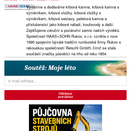
Vyrábíme a dodáváme krbová kamna, krbová kamna s
výměníkem, krbové vložky, krbové vložky s
výměníkem, krbové sestavy, peletová kamna a
příslušenství jako krbové nářadí, kouřovody a další.
Zajišťujeme záruční a pozáruční servis našich výrobků.
Společnost HAAS+SOHN Rukov, s.r.o. vznikla v roce
1995 spojením bývalé tradiční rumburské firmy Rukov s
rakouskou společností Reischl GmbH, čímž se stala
součástí značky působící na trhu od roku 1854.
Odebírat
newsletter