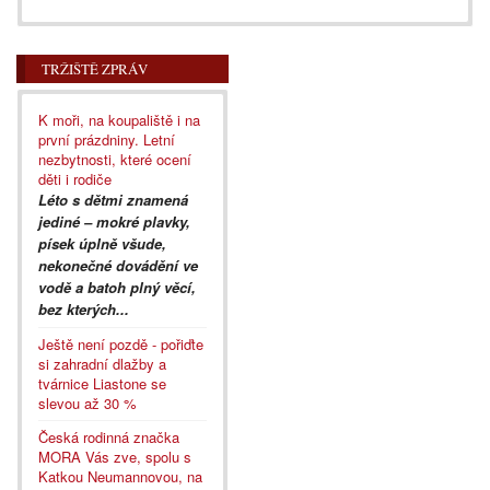
TRŽIŠTĚ ZPRÁV
K moři, na koupaliště i na
první prázdniny. Letní
nezbytnosti, které ocení
děti i rodiče
Léto s dětmi znamená
jediné – mokré plavky,
písek úplně všude,
nekonečné dovádění ve
vodě a batoh plný věcí,
bez kterých...
Ještě není pozdě - pořiďte
si zahradní dlažby a
tvárnice Liastone se
slevou až 30 %
Česká rodinná značka
MORA Vás zve, spolu s
Katkou Neumannovou, na