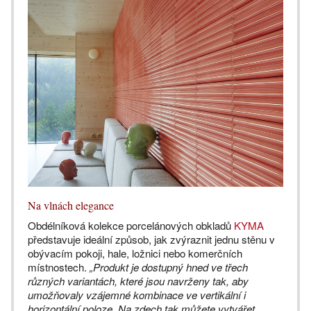
Na vlnách elegance
Obdélníková kolekce porcelánových obkladů
KYMA
představuje ideální způsob, jak zvýraznit jednu stěnu v
obývacím pokoji, hale, ložnici nebo komerčních
místnostech.
„Produkt je dostupný hned ve třech
různých variantách, které jsou navrženy tak, aby
umožňovaly vzájemné kombinace ve vertikální i
horizontální poloze. Na zdech tak můžete vytvářet