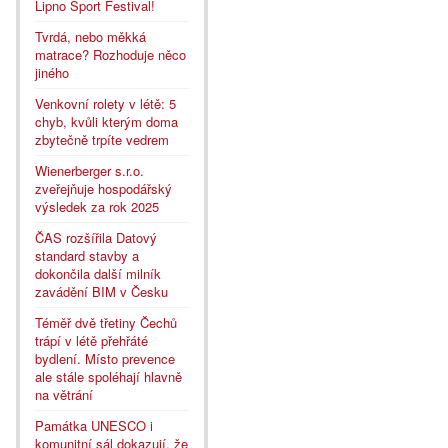
Lipno Sport Festival!
Tvrdá, nebo měkká
matrace? Rozhoduje něco
jiného
Venkovní rolety v létě: 5
chyb, kvůli kterým doma
zbytečně trpíte vedrem
Wienerberger s.r.o.
zveřejňuje hospodářský
výsledek za rok 2025
ČAS rozšířila Datový
standard stavby a
dokončila další milník
zavádění BIM v Česku
Téměř dvě třetiny Čechů
trápí v létě přehřáté
bydlení. Místo prevence
ale stále spoléhají hlavně
na větrání
Památka UNESCO i
komunitní sál dokazují, že