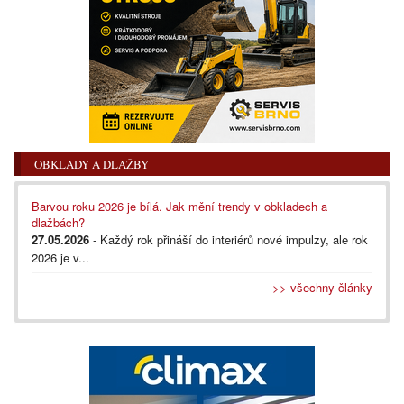
OBKLADY A DLAŽBY
Barvou roku 2026 je bílá. Jak mění trendy v obkladech a
dlažbách?
27.05.2026
- Každý rok přináší do interiérů nové impulzy, ale rok
2026 je v...
>> všechny články