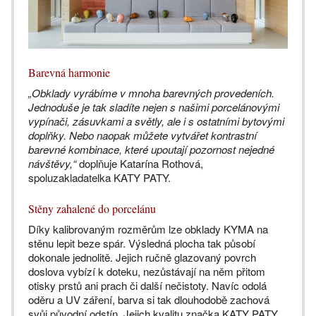
Barevná harmonie
„Obklady vyrábíme v mnoha barevných provedeních.
Jednoduše je tak sladíte nejen s našimi porcelánovými
vypínači, zásuvkami a světly, ale i s ostatními bytovými
doplňky. Nebo naopak můžete vytvářet kontrastní
barevné kombinace, které upoutají pozornost nejedné
návštěvy,“
doplňuje Katarína Rothová,
spoluzakladatelka KATY PATY.
Stěny zahalené do porcelánu
Díky kalibrovaným rozměrům lze obklady KYMA na
stěnu lepit beze spár. Výsledná plocha tak působí
dokonale jednolitě. Jejich ručně glazovaný povrch
doslova vybízí k doteku, nezůstávají na něm přitom
otisky prstů ani prach či další nečistoty. Navíc odolá
oděru a UV záření, barva si tak dlouhodobě zachová
svůj původní odstín. Jejich kvalitu značka KATY PATY