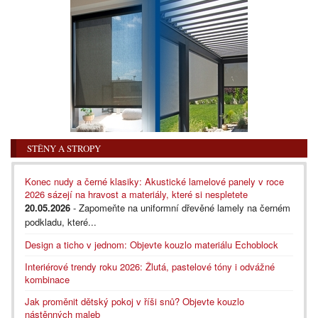
STĚNY A STROPY
Konec nudy a černé klasiky: Akustické lamelové panely v roce
2026 sázejí na hravost a materiály, které si nespletete
20.05.2026
- Zapomeňte na uniformní dřevěné lamely na černém
podkladu, které...
Design a ticho v jednom: Objevte kouzlo materiálu Echoblock
Interiérové trendy roku 2026: Žlutá, pastelové tóny i odvážné
kombinace
Jak proměnit dětský pokoj v říši snů? Objevte kouzlo
nástěnných maleb