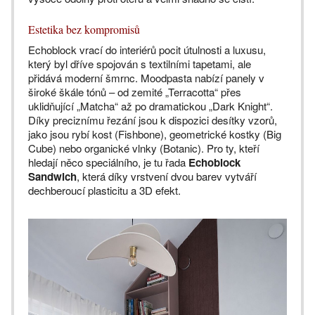
Estetika bez kompromisů
Echoblock vrací do interiérů pocit útulnosti a luxusu,
který byl dříve spojován s textilními tapetami, ale
přidává moderní šmrnc. Moodpasta nabízí panely v
široké škále tónů – od zemité „Terracotta“ přes
uklidňující „Matcha“ až po dramatickou „Dark Knight“.
Díky preciznímu řezání jsou k dispozici desítky vzorů,
jako jsou rybí kost (Fishbone), geometrické kostky (Big
Cube) nebo organické vlnky (Botanic). Pro ty, kteří
hledají něco speciálního, je tu řada
Echoblock
Sandwich
, která díky vrstvení dvou barev vytváří
dechberoucí plasticitu a 3D efekt.