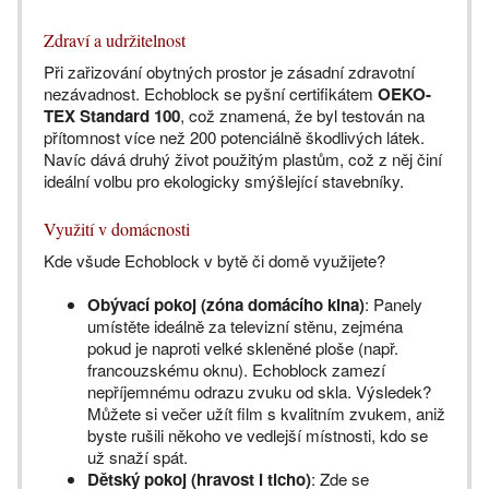
Zdraví a udržitelnost
Při zařizování obytných prostor je zásadní zdravotní
nezávadnost. Echoblock se pyšní certifikátem
OEKO-
TEX Standard 100
, což znamená, že byl testován na
přítomnost více než 200 potenciálně škodlivých látek.
Navíc dává druhý život použitým plastům, což z něj činí
ideální volbu pro ekologicky smýšlející stavebníky.
Využití v domácnosti
Kde všude Echoblock v bytě či domě využijete?
Obývací pokoj (zóna domácího kina)
: Panely
umístěte ideálně za televizní stěnu, zejména
pokud je naproti velké skleněné ploše (např.
francouzskému oknu). Echoblock zamezí
nepříjemnému odrazu zvuku od skla. Výsledek?
Můžete si večer užít film s kvalitním zvukem, aniž
byste rušili někoho ve vedlejší místnosti, kdo se
už snaží spát.
Dětský pokoj (hravost i ticho)
: Zde se