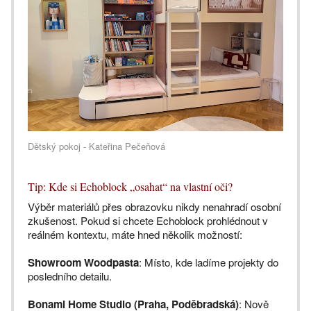
Dětský pokoj - Kateřina Pečeňová
Tip: Kde si Echoblock „osahat“ na vlastní oči?
Výběr materiálů přes obrazovku nikdy nenahradí osobní
zkušenost. Pokud si chcete Echoblock prohlédnout v
reálném kontextu, máte hned několik možností:
Showroom Woodpasta
: Místo, kde ladíme projekty do
posledního detailu.
Bonami Home Studio (Praha, Poděbradská)
: Nově