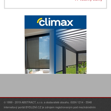
© 1999 - 2019 ABSTRACT, s.r.o. a dodavatelé obsahu. ISSN 1214 - 5548
Internetový portál BYDLENÍ.CZ je zdrojem registrovaným pod mezinárodním