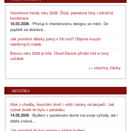
Interiérové trendy roku 2026: Žlutá, pastelové tóny i odvážné
kombinace
16.03.2026
- Přístup k interiérovému designu se mění. Do
popředí se dostává...
Jak proměnit dětský pokoj v říši snů? Objevte kouzlo
nástěnných maleb
Barvou roku 2026 je bílá. Cloud Dancer přináší klid a nový
začátek
>> všechny články
AKUSTIKA
Hluk z chodby, bouchání dveří i větší nároky na bezpečí. Jak
vybrat dveře do bytu v paneláku
14.05.2026
- Bydlení v panelovém domě má svoje výhody, ale i
dobře známé...
Jak proměnit hlučný prostor v klidné bydlení