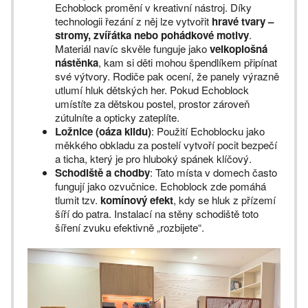
Echoblock promění v kreativní nástroj. Díky
technologii řezání z něj lze vytvořit
hravé tvary –
stromy, zvířátka nebo pohádkové motivy
.
Materiál navíc skvěle funguje jako
velkoplošná
nástěnka
, kam si děti mohou špendlíkem připínat
své výtvory. Rodiče pak ocení, že panely výrazně
utlumí hluk dětských her. Pokud Echoblock
umístíte za dětskou postel, prostor zároveň
zútulníte a opticky zateplíte.
Ložnice (oáza klidu)
: Použití Echoblocku jako
měkkého obkladu za postelí vytvoří pocit bezpečí
a ticha, který je pro hluboký spánek klíčový.
Schodiště a chodby
: Tato místa v domech často
fungují jako ozvučnice. Echoblock zde pomáhá
tlumit tzv.
komínový efekt
, kdy se hluk z přízemí
šíří do patra. Instalací na stěny schodiště toto
šíření zvuku efektivně „rozbijete“.