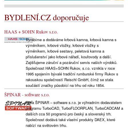
BYDLENÍ.CZ doporučuje
HAAS + SOHN Rukov s.r.o.
Vyrábíme a dodáváme krbová kamna, krbová kamna s
výměníkem, krbové vložky, krbové vložky s
výměníkem, krbové sestavy, peletová kamna a
příslušenství jako krbové nářadí, kouřovody a další.
Zajišťujeme záruční a pozáruční servis našich výrobků.
Společnost HAAS+SOHN Rukov, s.r.o. vznikla v roce
1995 spojením bývalé tradiční rumburské firmy Rukov s
rakouskou společností Reischl GmbH, čímž se stala
součástí značky působící na trhu od roku 1854.
ŠPINAR - software s.r.o.
Fima ŠPINAR – software s.r.o. je výhradním dodavatelem
programu TurboCAD, TurboFLOORPLAN, TurboCADCAM a
dalších cca 50 programů pro český a slovenský trh.
Společnost dodává také vlastní produkty DAEX, které
nabízí na světovém trhu.