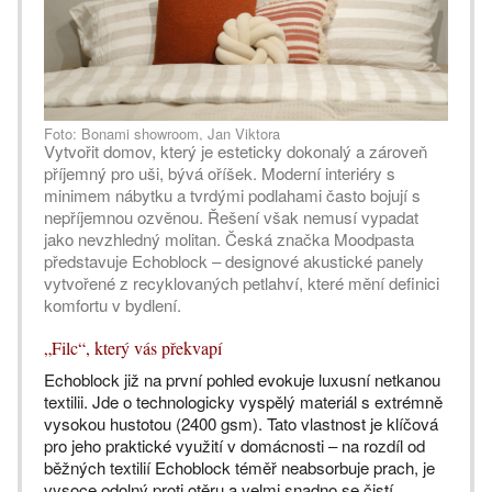
Foto: Bonami showroom, Jan Viktora
Vytvořit domov, který je esteticky dokonalý a zároveň
příjemný pro uši, bývá oříšek. Moderní interiéry s
minimem nábytku a tvrdými podlahami často bojují s
nepříjemnou ozvěnou. Řešení však nemusí vypadat
jako nevzhledný molitan. Česká značka Moodpasta
představuje Echoblock – designové akustické panely
vytvořené z recyklovaných petlahví, které mění definici
komfortu v bydlení.
„Filc“, který vás překvapí
Echoblock již na první pohled evokuje luxusní netkanou
textilii. Jde o technologicky vyspělý materiál s extrémně
vysokou hustotou (2400 gsm). Tato vlastnost je klíčová
pro jeho praktické využití v domácnosti – na rozdíl od
běžných textilií Echoblock téměř neabsorbuje prach, je
vysoce odolný proti otěru a velmi snadno se čistí.