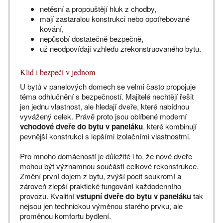
netěsní a propouštějí hluk z chodby,
mají zastaralou konstrukci nebo opotřebované
kování,
nepůsobí dostatečně bezpečně,
už neodpovídají vzhledu zrekonstruovaného bytu.
Klid i bezpečí v jednom
U bytů v panelových domech se velmi často propojuje
téma odhlučnění s bezpečností. Majitelé nechtějí řešit
jen jednu vlastnost, ale hledají dveře, které nabídnou
vyvážený celek. Právě proto jsou oblíbené moderní
vchodové dveře do bytu v paneláku
, které kombinují
pevnější konstrukci s lepšími izolačními vlastnostmi.
Pro mnoho domácností je důležité i to, že nové dveře
mohou být významnou součástí celkové rekonstrukce.
Změní první dojem z bytu, zvýší pocit soukromí a
zároveň zlepší praktické fungování každodenního
provozu. Kvalitní
vstupní dveře do bytu v paneláku
tak
nejsou jen technickou výměnou starého prvku, ale
proměnou komfortu bydlení.