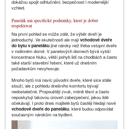
dokážou spojit odhlučnění, bezpečnost i modernější
vzhled.
Panelák má specifické podmínky, které je dobré
respektovat
Na první pohled se může zdát, že výběr dveří je
jednoduchý. Ve skutečnosti ale mají
vchodové dveře
do bytu v paneláku
jiné nároky než třeba vstupní dveře
v rodinném domě. V panelových domech bývá vyšší
koncentrace hluku, větší pohyb lidí na chodbách a často
také starší stavební řešení, které už dnešním
požadavkům nevyhovuje.
Mnoho bytů má navíc původní dveře, které sice stále
slouží, ale z pohledu dnešního komfortu bývají
nedostatečné. Propouštějí zvuk, méně těsní a často
neposkytují takovou úroveň zabezpečení, jakou lidé
očekávají. I proto dnes majitelé bytů častěji hledají nové
vchodové dveře do paneláku
, které budou odpovídat
současným nárokům na bydlení.