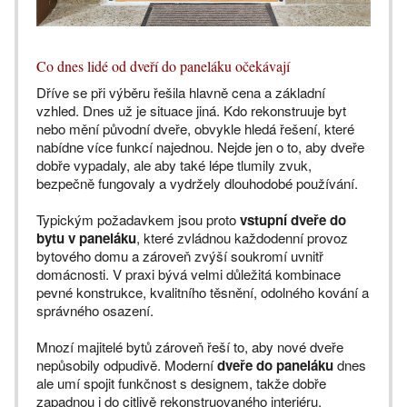
Co dnes lidé od dveří do paneláku očekávají
Dříve se při výběru řešila hlavně cena a základní
vzhled. Dnes už je situace jiná. Kdo rekonstruuje byt
nebo mění původní dveře, obvykle hledá řešení, které
nabídne více funkcí najednou. Nejde jen o to, aby dveře
dobře vypadaly, ale aby také lépe tlumily zvuk,
bezpečně fungovaly a vydržely dlouhodobé používání.
Typickým požadavkem jsou proto
vstupní dveře do
bytu v paneláku
, které zvládnou každodenní provoz
bytového domu a zároveň zvýší soukromí uvnitř
domácnosti. V praxi bývá velmi důležitá kombinace
pevné konstrukce, kvalitního těsnění, odolného kování a
správného osazení.
Mnozí majitelé bytů zároveň řeší to, aby nové dveře
nepůsobily odpudivě. Moderní
dveře do paneláku
dnes
ale umí spojit funkčnost s designem, takže dobře
zapadnou i do citlivě rekonstruovaného interiéru.