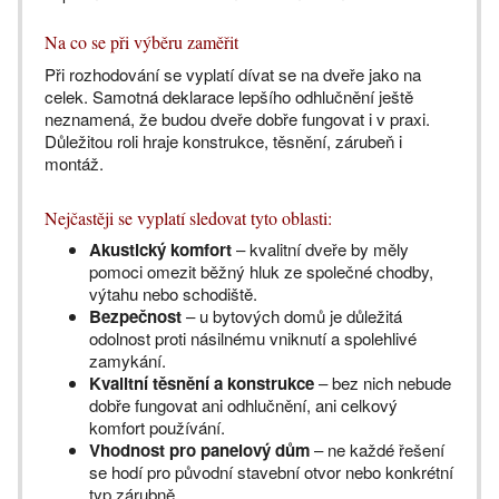
Na co se při výběru zaměřit
Při rozhodování se vyplatí dívat se na dveře jako na
celek. Samotná deklarace lepšího odhlučnění ještě
neznamená, že budou dveře dobře fungovat i v praxi.
Důležitou roli hraje konstrukce, těsnění, zárubeň i
montáž.
Nejčastěji se vyplatí sledovat tyto oblasti:
Akustický komfort
– kvalitní dveře by měly
pomoci omezit běžný hluk ze společné chodby,
výtahu nebo schodiště.
Bezpečnost
– u bytových domů je důležitá
odolnost proti násilnému vniknutí a spolehlivé
zamykání.
Kvalitní těsnění a konstrukce
– bez nich nebude
dobře fungovat ani odhlučnění, ani celkový
komfort používání.
Vhodnost pro panelový dům
– ne každé řešení
se hodí pro původní stavební otvor nebo konkrétní
typ zárubně.