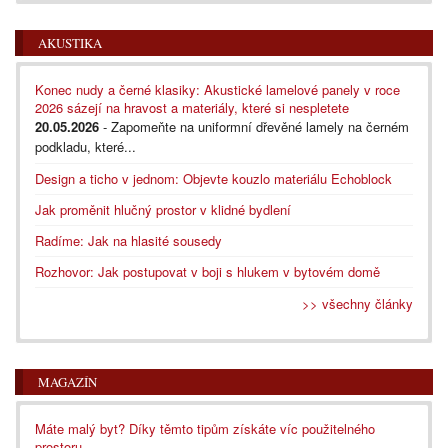
AKUSTIKA
Konec nudy a černé klasiky: Akustické lamelové panely v roce
2026 sázejí na hravost a materiály, které si nespletete
20.05.2026
- Zapomeňte na uniformní dřevěné lamely na černém
podkladu, které...
Design a ticho v jednom: Objevte kouzlo materiálu Echoblock
Jak proměnit hlučný prostor v klidné bydlení
Radíme: Jak na hlasité sousedy
Rozhovor: Jak postupovat v boji s hlukem v bytovém domě
>> všechny články
MAGAZÍN
Máte malý byt? Díky těmto tipům získáte víc použitelného
prostoru