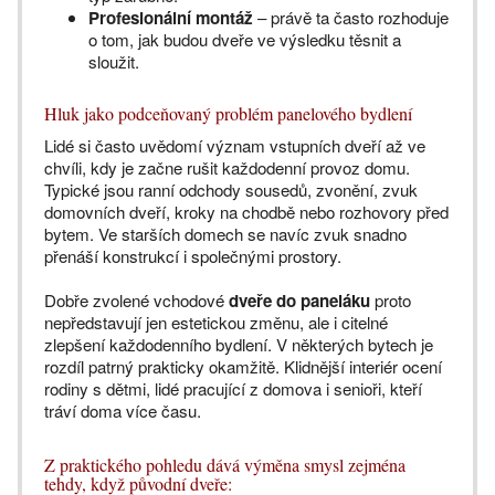
Profesionální montáž
– právě ta často rozhoduje
o tom, jak budou dveře ve výsledku těsnit a
sloužit.
Hluk jako podceňovaný problém panelového bydlení
Lidé si často uvědomí význam vstupních dveří až ve
chvíli, kdy je začne rušit každodenní provoz domu.
Typické jsou ranní odchody sousedů, zvonění, zvuk
domovních dveří, kroky na chodbě nebo rozhovory před
bytem. Ve starších domech se navíc zvuk snadno
přenáší konstrukcí i společnými prostory.
Dobře zvolené vchodové
dveře do paneláku
proto
nepředstavují jen estetickou změnu, ale i citelné
zlepšení každodenního bydlení. V některých bytech je
rozdíl patrný prakticky okamžitě. Klidnější interiér ocení
rodiny s dětmi, lidé pracující z domova i senioři, kteří
tráví doma více času.
Z praktického pohledu dává výměna smysl zejména
tehdy, když původní dveře: