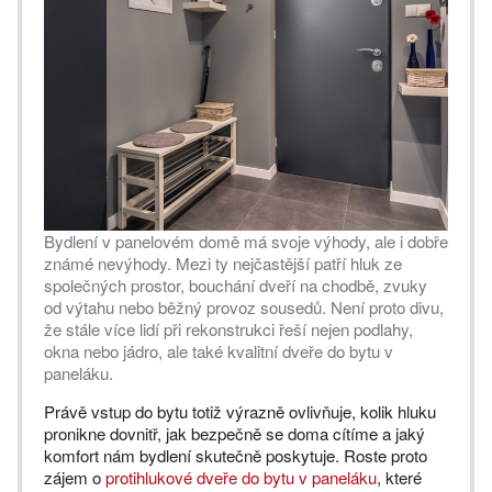
Bydlení v panelovém domě má svoje výhody, ale i dobře
známé nevýhody. Mezi ty nejčastější patří hluk ze
společných prostor, bouchání dveří na chodbě, zvuky
od výtahu nebo běžný provoz sousedů. Není proto divu,
že stále více lidí při rekonstrukci řeší nejen podlahy,
okna nebo jádro, ale také kvalitní dveře do bytu v
paneláku.
Právě vstup do bytu totiž výrazně ovlivňuje, kolik hluku
pronikne dovnitř, jak bezpečně se doma cítíme a jaký
komfort nám bydlení skutečně poskytuje. Roste proto
zájem o
protihlukové dveře do bytu v paneláku
, které