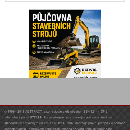
© 1999 - 2019 ABSTRACT, s.r.o. a dodavatelé obsahu. ISSN 1214 - 5548
Internetový portál BYDLENÍ.CZ je zdrojem registrovaným pod mezinárodním
standardním seriálovým číslem ISSN 1214 - 5548 dodržuje právní předpisy o ochraně
osobních údajů. Publikování nebo šíření obsahu serveru nebo jakékoliv části