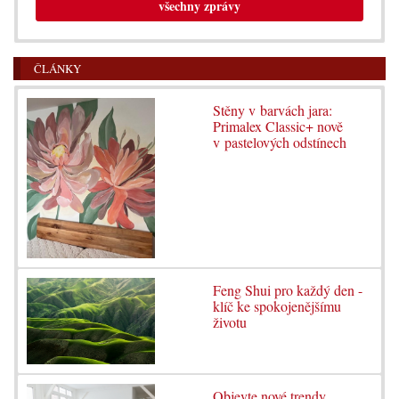
všechny zprávy
ČLÁNKY
Stěny v barvách jara:
Primalex Classic+ nově
v pastelových odstínech
Feng Shui pro každý den -
klíč ke spokojenějšímu
životu
Objevte nové trendy