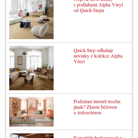
s podlahami Alpha Vinyl
od Quick-Stepu
Quick-Step odhaluje
novinky z kolekce Alpha
Vinyl
Podzimní interiér trochu
jinak? Zkuste béžovou
a šedozelenou
Kanceláře budoucnosti v