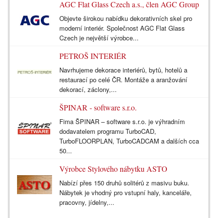
AGC Flat Glass Czech a.s., člen AGC Group
Objevte širokou nabídku dekorativních skel pro
moderní interiér. Společnost AGC Flat Glass
Czech je největší výrobce...
PETROŠ INTERIÉR
Navrhujeme dekorace interiérů, bytů, hotelů a
restaurací po celé ČR. Montáže a aranžování
dekorací, záclony,...
ŠPINAR - software s.r.o.
Fima ŠPINAR – software s.r.o. je výhradním
dodavatelem programu TurboCAD,
TurboFLOORPLAN, TurboCADCAM a dalších cca
50...
Výrobce Stylového nábytku ASTO
Nabízí přes 150 druhů solitérů z masivu buku.
Nábytek je vhodný pro vstupní haly, kanceláře,
pracovny, jídelny,...