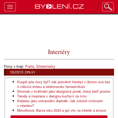
Toggle
navigation
Interiéry
Firmy v kraji:
Praha
,
Středočeský
TRŽIŠTĚ ZPRÁV
Koupili jste nový byt? Jak proměnit holobyt v domov snů bez
3 měsíců stresu a telefonování řemeslníkům
Stromek v květináči jako designový prvek, který šetří prostor
Trendy a inspirace v designu kuchyní na míru
Koberec jako univerzální doplněk: Jak zútulnit místnosti
v interiéru?
Meruňková: Barva roku 2024 a její vliv na interiér a emoce