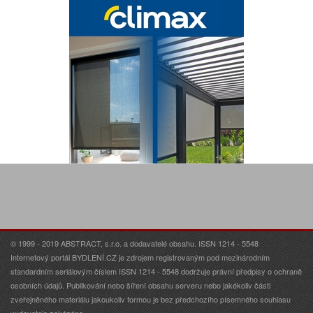
© 1999 - 2019 ABSTRACT, s.r.o. a dodavatelé obsahu. ISSN 1214 - 5548
Internetový portál BYDLENÍ.CZ je zdrojem registrovaným pod mezinárodním
standardním seriálovým číslem ISSN 1214 - 5548 dodržuje právní předpisy o ochraně
osobních údajů. Publikování nebo šíření obsahu serveru nebo jakékoliv části
zveřejněného materiálu jakoukoliv formou je bez předchozího písemného souhlasu
vydavatele zakázáno.