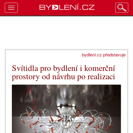
Toggle
navigation
bydlení.cz představuje
Svítidla pro bydlení i komerční
prostory od návrhu po realizaci