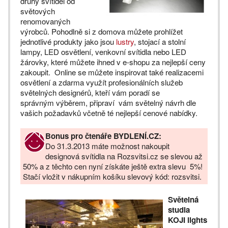
druhy svítidel od
světových
renomovaných
výrobců. Pohodlně si z domova můžete prohlížet
jednotlivé produkty jako jsou
lustry
, stojací a stolní
lampy, LED osvětlení, venkovní svítidla nebo LED
žárovky, které můžete ihned v e-shopu za nejlepší ceny
zakoupit. Online se můžete inspirovat také realizacemi
osvětlení a zdarma využít profesionálních služeb
světelných designérů, kteří vám poradí se
správným výběrem, připraví vám světelný návrh dle
vašich požadavků včetně té nejlepší cenové nabídky.
Bonus pro čtenáře BYDLENÍ.CZ:
Do 31.3.2013 máte možnost nakoupit
designová svítidla na Rozsvitsi.cz se slevou až
50% a z těchto cen nyní získáte ještě extra slevu 5%!
Stačí vložit v nákupním košíku slevový kód: rozsvitsi.
Světelná
studia
KOJI lights