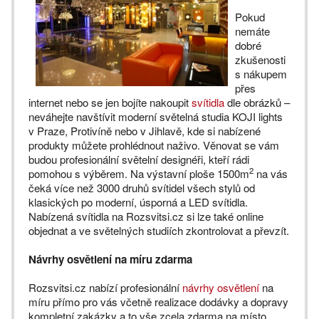
Pokud
nemáte
dobré
zkušenosti
s nákupem
přes
internet nebo se jen bojíte nakoupit
svítidla
dle obrázků –
neváhejte navštívit moderní světelná studia KOJI lights
v Praze, Protivíně nebo v Jihlavě, kde si nabízené
produkty můžete prohlédnout naživo. Věnovat se vám
budou profesionální světelní designéři, kteří rádi
2
pomohou s výběrem. Na výstavní ploše 1500m
na vás
čeká více než 3000 druhů svítidel všech stylů od
klasických po moderní, úsporná a LED svítidla.
Nabízená svítidla na Rozsvitsi.cz si lze také online
objednat a ve světelných studiích zkontrolovat a převzít.
Návrhy osvětlení na míru zdarma
Rozsvitsi.cz nabízí profesionální
návrhy osvětlení
na
míru přímo pro vás včetně realizace dodávky a dopravy
kompletní zakázky a to vše zcela zdarma na místo