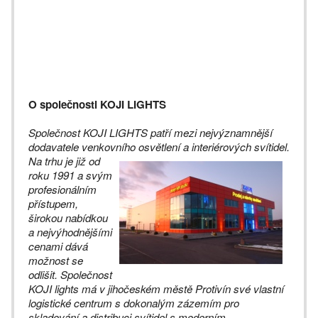
O společnosti KOJI LIGHTS
Společnost KOJI LIGHTS patří mezi nejvýznamnější
dodavatele venkovního osvětlení a interiérových svítidel.
Na trhu je již od
roku 1991 a svým
profesionálním
přístupem,
širokou nabídkou
a nejvýhodnějšími
cenami dává
možnost se
odlišit. Společnost
KOJI lights má v jihočeském městě Protivín své vlastní
logistické centrum s dokonalým zázemím pro
skladování a distribuci svítidel s moderním