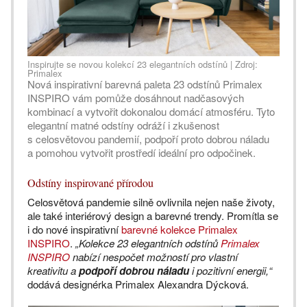
Inspirujte se novou kolekcí 23 elegantních odstínů | Zdroj:
Primalex
Nová inspirativní barevná paleta 23 odstínů Primalex
INSPIRO vám pomůže dosáhnout nadčasových
kombinací a vytvořit dokonalou domácí atmosféru. Tyto
elegantní matné odstíny odráží i zkušenost
s celosvětovou pandemií, podpoří proto dobrou náladu
a pomohou vytvořit prostředí ideální pro odpočinek.
Odstíny inspirované přírodou
Celosvětová pandemie silně ovlivnila nejen naše životy,
ale také interiérový design a barevné trendy. Promítla se
i do nové inspirativní
barevné kolekce Primalex
INSPIRO
.
„Kolekce 23 elegantních odstínů
Primalex
INSPIRO
nabízí nespočet možností pro vlastní
kreativitu a
podpoří dobrou náladu
i pozitivní energii,“
dodává designérka Primalex Alexandra Dýcková.