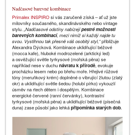
Nadčasové barevné kombinace
Primalex INSPIRO
si vás zaručeně získá – ať už jste
milovníky současného, skandinávského nebo vintage
stylu.
„Nadčasové odstíny nabízejí
pestré možnosti
barevných kombinací
, mezi nimiž si každý najde tu
svou. Vystihnou tak přesně váš osobitý styl,“
přibližuje
Alexandra Dýcková. Kombinace uklidňující béžové
(mocca kafe), hluboké modrozelené (arktický led)
a osvěžující světle tyrkysové (mořská pěna) se
například nese v duchu
návratu k přírodě
, evokuje
procházku lesem nebo po břehu moře. Hřejivé růžové
tóny (meruňkový krém) doplněné o vibrující žlutou (zlatý
okr) a uklidňující světle šedou (holubí pírko) vykouzlí
úsměv na rtech dětem i dospělým. Kombinace
energické červené (ranní červánky), kontrastní
tyrkysové (mořská pěna) a uklidňující béžové (písečná
duna) zase působí jako lehká
připomínka starých dob
.