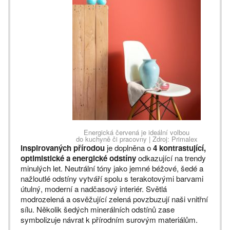
Energická červená je ideální volbou
do kuchyně či pracovny | Zdroj: Primalex
inspirovaných přírodou
je doplněna o
4 kontrastující,
optimistické a energické odstíny
odkazující na trendy
minulých let. Neutrální tóny jako jemné béžové, šedé a
nažloutlé odstíny vytváří spolu s terakotovými barvami
útulný, moderní a nadčasový interiér. Světlá
modrozelená a osvěžující zelená povzbuzují naši vnitřní
sílu. Několik šedých minerálních odstínů zase
symbolizuje návrat k přírodním surovým materiálům.