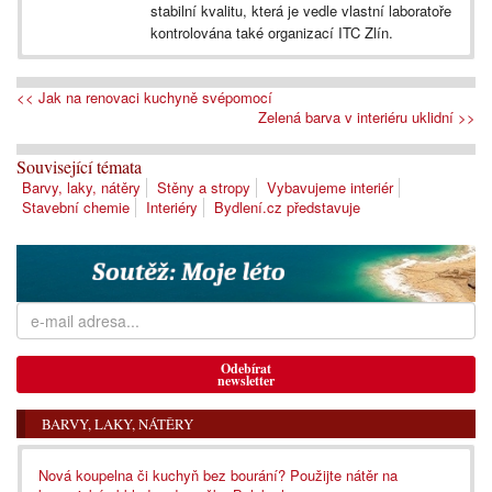
stabilní kvalitu, která je vedle vlastní laboratoře
kontrolována také organizací ITC Zlín.
<< Jak na renovaci kuchyně svépomocí
Zelená barva v interiéru uklidní >>
Související témata
Barvy, laky, nátěry
Stěny a stropy
Vybavujeme interiér
Stavební chemie
Interiéry
Bydlení.cz představuje
Odebírat
newsletter
BARVY, LAKY, NÁTĚRY
Nová koupelna či kuchyň bez bourání? Použijte nátěr na