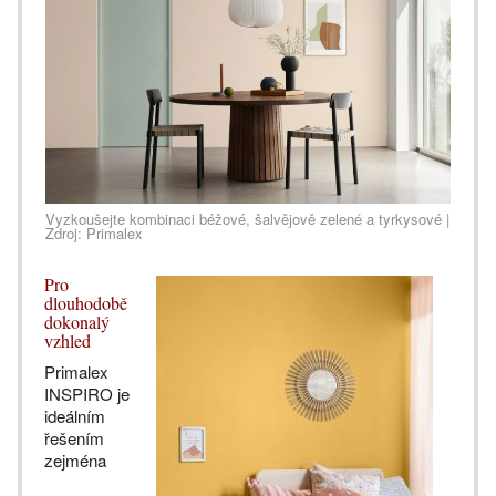
Vyzkoušejte kombinaci béžové, šalvějově zelené a tyrkysové |
Zdroj: Primalex
Pro
dlouhodobě
dokonalý
vzhled
Primalex
INSPIRO je
ideálním
řešením
zejména