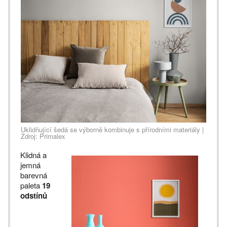
Uklidňující šedá se výborně kombinuje s přírodními materiály |
Zdroj: Primalex
Klidná a
jemná
barevná
paleta
19
odstínů