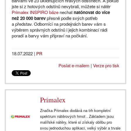
barvami ve 23 uklidňujících hravých odstínech. A pokud
jste si z hotových odstínů nevybrali, můžete si nátěr
Primalex INSPIRO báze
nechat
natónovat do více
než 20 000 barev
přesně podle svých potřeb
a představ. Odborníci na prodejnách barev vám s
výběrem správných odstínů i jejich kombinací rádi
poradí a barvy vám připraví na počkání.
18.07.2022
|
PR
Poslat e-mailem
|
Verze pro tisk
Primalex
Značka Primalex dodává na trh kompletní
spektrum nátěrových hmot . Základem jsou
malířské nátěry, které si získaly oblibu pro
svou jednoduchou aplikaci, velký výběr a trvale