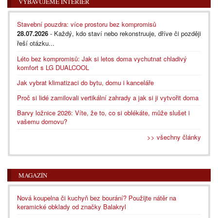
VYBAVUJEME INTERIÉR
Stavební pouzdra: více prostoru bez kompromisů
28.07.2026
- Každý, kdo staví nebo rekonstruuje, dříve či později
řeší otázku...
Léto bez kompromisů: Jak si letos doma vychutnat chladivý
komfort s LG DUALCOOL
Jak vybrat klimatizaci do bytu, domu i kanceláře
Proč si lidé zamilovali vertikální zahrady a jak si ji vytvořit doma
Barvy ložnice 2026: Víte, že to, co si oblékáte, může slušet i
vašemu domovu?
>> všechny články
MAGAZÍN
Nová koupelna či kuchyň bez bourání? Použijte nátěr na
keramické obklady od značky Balakryl