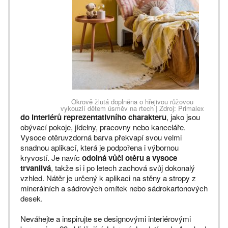
Okrově žlutá doplněna o hřejivou růžovou
vykouzlí dětem úsměv na rtech | Zdroj: Primalex
do interiérů reprezentativního charakteru
, jako jsou
obývací pokoje, jídelny, pracovny nebo kanceláře.
Vysoce otěruvzdorná barva překvapí svou velmi
snadnou aplikací, která je podpořena i výbornou
kryvostí. Je navíc
odolná vůči otěru a vysoce
trvanlivá
, takže si i po letech zachová svůj dokonalý
vzhled. Nátěr je určený k aplikaci na stěny a stropy z
minerálních a sádrových omítek nebo sádrokartonových
desek.
Neváhejte a inspirujte se designovými interiérovými