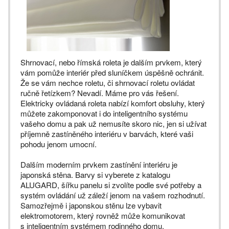
Shrnovací, nebo římská roleta je dalším prvkem, který
vám pomůže interiér před sluníčkem úspěšně ochránit.
Že se vám nechce roletu, či shrnovací roletu ovládat
ručně řetízkem? Nevadí. Máme pro vás řešení.
Elektricky ovládaná roleta nabízí komfort obsluhy, který
můžete zakomponovat i do inteligentního systému
vašeho domu a pak už nemusíte skoro nic, jen si užívat
příjemně zastíněného interiéru v barvách, které vaši
pohodu jenom umocní.
Dalším moderním prvkem zastínění interiéru je
japonská stěna. Barvy si vyberete z katalogu
ALUGARD, šířku panelu si zvolíte podle své potřeby a
systém ovládání už záleží jenom na vašem rozhodnutí.
Samozřejmě i japonskou stěnu lze vybavit
elektromotorem, který rovněž může komunikovat
s inteligentním systémem rodinného domu.