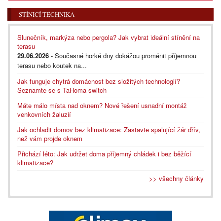
STÍNICÍ TECHNIKA
Slunečník, markýza nebo pergola? Jak vybrat ideální stínění na
terasu
29.06.2026
- Současné horké dny dokážou proměnit příjemnou
terasu nebo koutek na...
Jak funguje chytrá domácnost bez složitých technologií?
Seznamte se s TaHoma switch
Máte málo místa nad oknem? Nové řešení usnadní montáž
venkovních žaluzií
Jak ochladit domov bez klimatizace: Zastavte spalující žár dřív,
než vám projde oknem
Přichází léto: Jak udržet doma příjemný chládek i bez běžící
klimatizace?
>> všechny články