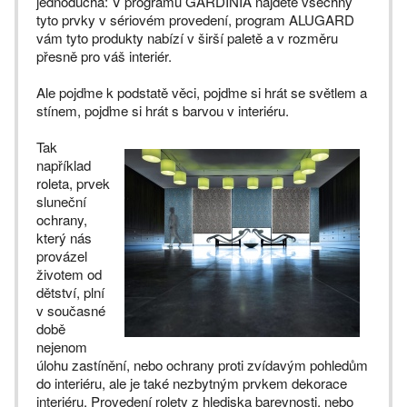
jednoduchá: V programu GARDINIA najdete všechny
tyto prvky v sériovém provedení, program ALUGARD
vám tyto produkty nabízí v širší paletě a v rozměru
přesně pro váš interiér.
Ale pojďme k podstatě věci, pojďme si hrát se světlem a
stínem, pojďme si hrát s barvou v interiéru.
Tak
například
roleta, prvek
sluneční
ochrany,
který nás
provázel
životem od
dětství, plní
v současné
době
nejenom
úlohu zastínění, nebo ochrany proti zvídavým pohledům
do interiéru, ale je také nezbytným prvkem dekorace
interiéru. Provedení rolety z hlediska barevnosti, nebo