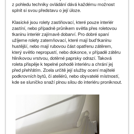
z pohledu techniky ovládání dává každému možnost
splnit si svou představu o její úloze.
Klasické jsou rolety zastiňovací, které pouze interiér
zastíní, nebo případně průnikem světla přes roletovou
tkaninu interiér zajímavě dobarví. Pro dobré spaní
užijeme rolety zatemňovací, které mají buď tkaninu
hustější, nebo mají rubovou část opatřenu zátěrem,
který světlo nepropustí, nebo dokonce, v případě zátěru
hliníkovou vrstvou, dotěrné paprsky odrazí. Taková
roleta přispěje k tepelné pohodě interiéru a chrání jej
před přehřátím. Zcela určitě její služby ocení majítelé
podkrovních bytů, či ateliérů, nebo obyvatelé místností,
kde se sluníčko snaží plnou silou do interiéru proniknout.