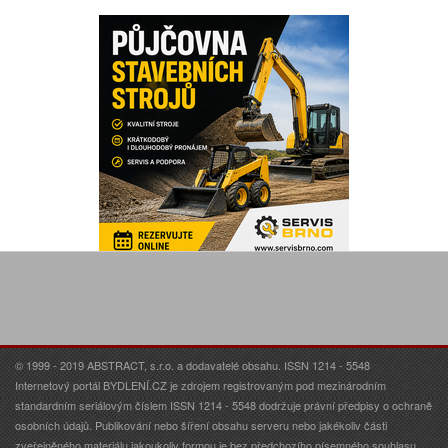
© 1999 - 2019 ABSTRACT, s.r.o. a dodavatelé obsahu. ISSN 1214 - 5548
Internetový portál BYDLENÍ.CZ je zdrojem registrovaným pod mezinárodním
standardním seriálovým číslem ISSN 1214 - 5548 dodržuje právní předpisy o ochraně
osobních údajů. Publikování nebo šíření obsahu serveru nebo jakékoliv části
zveřejněného materiálu jakoukoliv formou je bez předchozího písemného souhlasu