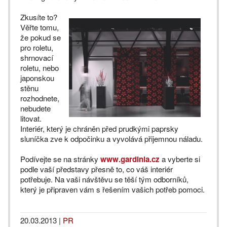
Zkusíte to?
Věřte tomu,
že pokud se
pro roletu,
shrnovací
roletu, nebo
japonskou
stěnu
rozhodnete,
nebudete
litovat.
Interiér, který je chráněn před prudkými paprsky
sluníčka zve k odpočinku a vyvolává přijemnou náladu.
Podívejte se na stránky
www.gardinia.cz
a vyberte si
podle vaší představy přesně to, co váš interiér
potřebuje. Na vaši návštěvu se těší tým odborníků,
který je připraven vám s řešením vašich potřeb pomoci.
20.03.2013
|
PR