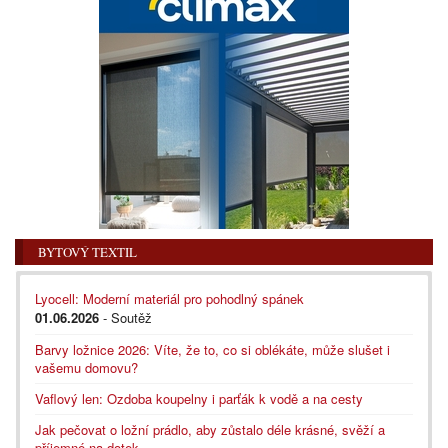
BYTOVÝ TEXTIL
Lyocell: Moderní materiál pro pohodlný spánek
01.06.2026
- Soutěž
Barvy ložnice 2026: Víte, že to, co si oblékáte, může slušet i
vašemu domovu?
Vaflový len: Ozdoba koupelny i parťák k vodě a na cesty
Jak pečovat o ložní prádlo, aby zůstalo déle krásné, svěží a
příjemné na dotek