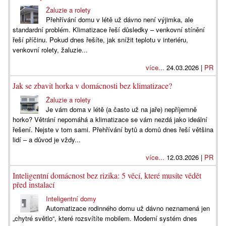
Žaluzie a rolety
Přehřívání domu v létě už dávno není výjimka, ale
standardní problém. Klimatizace řeší důsledky – venkovní stínění
řeší příčinu. Pokud dnes řešíte, jak snížit teplotu v interiéru,
venkovní rolety, žaluzie...
více...
24.03.2026 |
PR
Jak se zbavit horka v domácnosti bez klimatizace?
Žaluzie a rolety
Je vám doma v létě (a často už na jaře) nepříjemně
horko? Větrání nepomáhá a klimatizace se vám nezdá jako ideální
řešení. Nejste v tom sami. Přehřívání bytů a domů dnes řeší většina
lidí – a důvod je vždy...
více...
12.03.2026 |
PR
Inteligentní domácnost bez rizika: 5 věcí, které musíte vědět
před instalací
Inteligentní domy
Automatizace rodinného domu už dávno neznamená jen
„chytré světlo“, které rozsvítíte mobilem. Moderní systém dnes