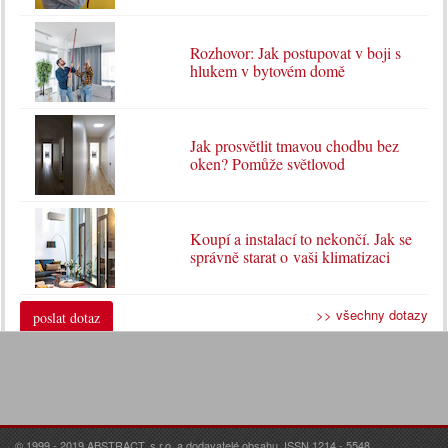
Rozhovor: Jak postupovat v boji s
hlukem v bytovém domě
Jak prosvětlit tmavou chodbu bez
oken? Pomůže světlovod
Koupí a instalací to nekončí. Jak se
správně starat o vaši klimatizaci
>> všechny dotazy
poslat dotaz
© 1999 - 2019 ABSTRACT, s.r.o. a dodavatelé obsahu. ISSN 1214 - 5548