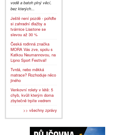
vodě a batoh plný věcí,
bez kterých...
Ještě není pozdě - pořiďte
si zahradní dlažby a
tvárnice Liastone se
slevou až 30 %
Česká rodinná značka
MORA Vás zve, spolu s
Katkou Neumannovou, na
Lipno Sport Festival!
Tvrdá, nebo měkká
matrace? Rozhoduje něco
jiného
Venkovní rolety v létě: 5
chyb, kvůli kterým doma
zbytečně trpíte vedrem
>> všechny zprávy