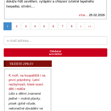
dokáže řídit osvětlení, vytápění a chlazení (včetně tepelného
čerpadla), stínění,...
více...
26.02.2026
1
2
3
4
5
6
7
8
>
>>
Odebírat
newsletter
TRŽIŠTĚ ZPRÁV
K moři, na koupaliště i na
první prázdniny. Letní
nezbytnosti, které ocení
děti i rodiče
Léto s dětmi znamená
jediné – mokré plavky,
písek úplně všude,
nekonečné dovádění ve