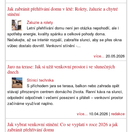
Jak zabránit přehřívání domu v létě: Rolety, žaluzie a chytré
stínění
Žaluzie a rolety
Letní přehřívání domu není jen otázka nepohodlí, ale i
spotřeby energie, kvality spánku a celkové pohody doma.
Nečekejte, až se interiér rozpálí, zabraňte slunci, aby se přes okna
vůbec dostalo dovnitř. Venkovní stínění -...
více...
20.05.2026
Jaro na terase: Jak si užít venkovní prostor i ve slunečných
dnech
Stínicí technika
S příchodem jara se terasa, balkon nebo zahrada opět
stávají přirozeným centrem domácího života. Ranní káva na slunci,
odpolední odpočinek i večerní posezení s přáteli – venkovní prostor
začínáme využívat naplno.
více...
10.04.2026 |
redakce
Jak vybrat venkovní stínění: Co se vyplatí v roce 2026 a jak
zabránit přehřívání domu