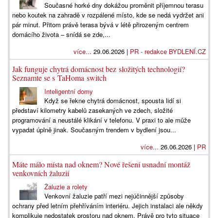
Současné horké dny dokážou proměnit příjemnou terasu
nebo koutek na zahradě v rozpálené místo, kde se nedá vydržet ani
pár minut. Přitom právě terasa bývá v létě přirozeným centrem
domácího života – snídá se zde,...
více...
29.06.2026 |
PR - redakce BYDLENÍ.CZ
Jak funguje chytrá domácnost bez složitých technologií?
Seznamte se s TaHoma switch
Inteligentní domy
Když se řekne chytrá domácnost, spousta lidí si
představí kilometry kabelů zasekaných ve zdech, složité
programování a neustálé klikání v telefonu. V praxi to ale může
vypadat úplně jinak. Současným trendem v bydlení jsou...
více...
26.06.2026 |
PR
Máte málo místa nad oknem? Nové řešení usnadní montáž
venkovních žaluzií
Žaluzie a rolety
Venkovní žaluzie patří mezi nejúčinnější způsoby
ochrany před letním přehříváním interiéru. Jejich instalaci ale někdy
komplikuje nedostatek prostoru nad oknem. Právě pro tyto situace