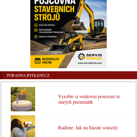
PORADNA BYDLENÍ.CZ
Vyrobte si venkovní posezení ze
starých pneumatik
Radíme: Jak na hlasité sousedy