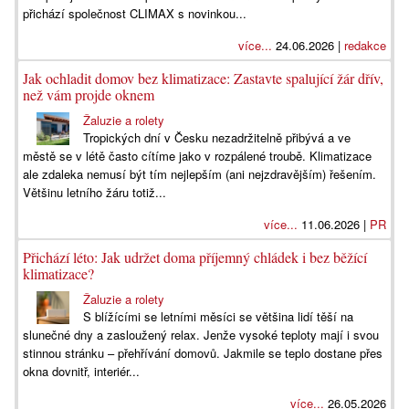
přichází společnost CLIMAX s novinkou...
více...
24.06.2026 |
redakce
Jak ochladit domov bez klimatizace: Zastavte spalující žár dřív,
než vám projde oknem
Žaluzie a rolety
Tropických dní v Česku nezadržitelně přibývá a ve
městě se v létě často cítíme jako v rozpálené troubě. Klimatizace
ale zdaleka nemusí být tím nejlepším (ani nejzdravějším) řešením.
Většinu letního žáru totiž...
více...
11.06.2026 |
PR
Přichází léto: Jak udržet doma příjemný chládek i bez běžící
klimatizace?
Žaluzie a rolety
S blížícími se letními měsíci se většina lidí těší na
slunečné dny a zasloužený relax. Jenže vysoké teploty mají i svou
stinnou stránku – přehřívání domovů. Jakmile se teplo dostane přes
okna dovnitř, interiér...
více...
26.05.2026