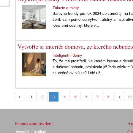
Žaluzie a rolety
Barevné trendy pro rok 2024 se zaměřují na 
šeřík vám pomohou vytvořit útulný a inspirativn
ideálními odstíny, které v...
Vytvořte si interiér domova, ze kterého nebudete
Inteligentní domy
To, že má prostředí, ve kterém žijeme a denn
a duševní pohodu, prokázala již řada výzkum
skutečně ovlivňuje? Lidé už...
3
<
1
2
4
5
6
7
8
>
>>
Financování bydlení
Arc
Cyk
Investiční bydlení