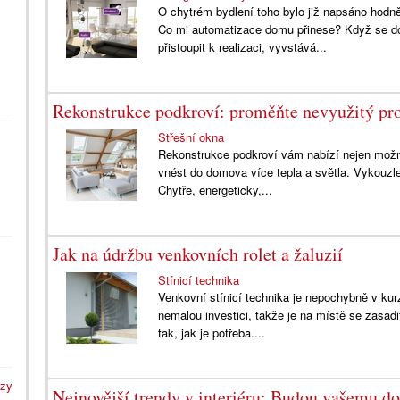
O chytrém bydlení toho bylo již napsáno hodn
Co mi automatizace domu přinese? Když se do
přistoupit k realizaci, vyvstává...
Rekonstrukce podkroví: proměňte nevyužitý pro
Střešní okna
Rekonstrukce podkroví vám nabízí nejen možnos
vnést do domova více tepla a světla. Vykouzle
Chytře, energeticky,...
Jak na údržbu venkovních rolet a žaluzií
Stínicí technika
Venkovní stínicí technika je nepochybně v kur
nemalou investici, takže je na místě se zasadi
tak, jak je potřeba....
azy
Nejnovější trendy v interiéru: Budou vašemu d