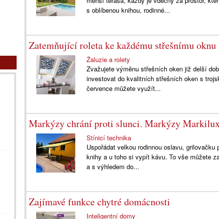
menší terasa, každý je vděčný za prostor, kt
s oblíbenou knihou, rodinné...
Zatemňující roleta ke každému střešnímu oknu 
Žaluzie a rolety
Zvažujete výměnu střešních oken již delší dob
investovat do kvalitních střešních oken s tro
července můžete využít...
Markýzy chrání proti slunci. Markýzy Markilux 
Stínicí technika
Uspořádat velkou rodinnou oslavu, grilovačku pr
knihy a u toho si vypít kávu. To vše můžete
a s výhledem do...
Zajímavé funkce chytré domácnosti
Inteligentní domy