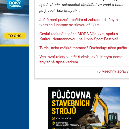
úplně všude, nekonečné dovádění ve vodě a batoh
plný věcí, bez kterých...
Ještě není pozdě - pořiďte si zahradní dlažby a
tvárnice Liastone se slevou až 30 %
Česká rodinná značka MORA Vás zve, spolu s
Katkou Neumannovou, na Lipno Sport Festival!
Tvrdá, nebo měkká matrace? Rozhoduje něco jiného
Venkovní rolety v létě: 5 chyb, kvůli kterým doma
zbytečně trpíte vedrem
>> všechny zprávy