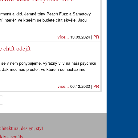
harmonii a klid. Jemné tóny Peach Fuzz a Sametový
í interiér, ve kterém se budete cítit skvěle. Jsou
více...
13.03.2024 |
PR
 chtít odejít
ě se v něm pohybujeme, výrazný vliv na naši psychiku
ů. Jak moc nás prostor, ve kterém se nacházíme
více...
06.12.2023 |
PR
hitektura, design, styl
ly a seriály