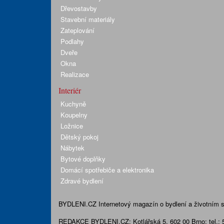
Dřevostavby
Stavební materiály
Zateplování
Podlahy
Dveře
Okna
Realizace
Interiér
Kuchyně
Koupelny
Ložnice
Dětský pokoj
Nábytek
Bytové doplňky
Domácí spotřebiče a elektronika
Zdravé bydlení
BYDLENI.CZ
Internetový magazín o bydlení a životním sty
REDAKCE BYDLENI.CZ:
Kotlářská 5, 602 00 Brno;
tel.: