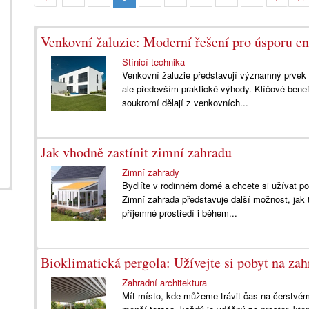
Venkovní žaluzie: Moderní řešení pro úsporu en
Stínicí technika
Venkovní žaluzie představují významný prvek 
ale především praktické výhody. Klíčové benef
soukromí dělají z venkovních...
Jak vhodně zastínit zimní zahradu
Zimní zahrady
Bydlíte v rodinném domě a chcete si užívat po
Zimní zahrada představuje další možnost, jak tr
příjemné prostředí i během...
Bioklimatická pergola: Užívejte si pobyt na za
Zahradní architektura
Mít místo, kde můžeme trávit čas na čerstvém 