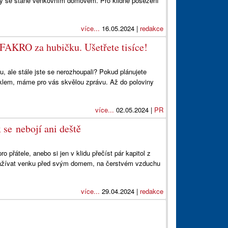
erý se stane venkovním domovem. Pro klidné posezení
více...
16.05.2024 |
redakce
FAKRO za hubičku. Ušetřete tisíce!
u, ale stále jste se nerozhoupali? Pokud plánujete
jsklem, máme pro vás skvělou zprávu. Až do poloviny
více...
02.05.2024 |
PR
se nebojí ani deště
o přátele, anebo si jen v klidu přečíst pár kapitol z
 zažívat venku před svým domem, na čerstvém vzduchu
více...
29.04.2024 |
redakce