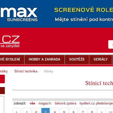
VÉ BYDLENÍ
HOBBY A ZAHRADA
SOUTĚŽE
SERIÁLY
ýrobky
Stínicí technika
články
Stínicí tec
zobrazit:
vše
magazín
tisková zpráva
bydlení.cz představuje
3
<
1
2
4
5
6
7
8
>
>>