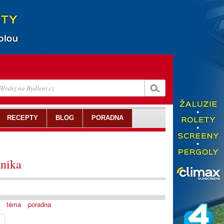
RECEPTY
BLOG
PORADNA
hnika
téma
poradna