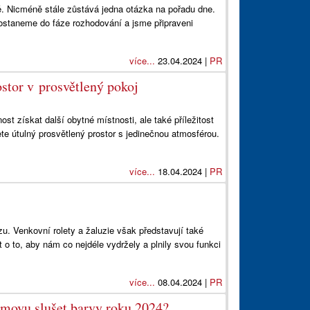
ě. Nicméně stále zůstává jedna otázka na pořadu dne.
staneme do fáze rozhodování a jsme připraveni
více...
23.04.2024 |
PR
stor v prosvětlený pokoj
t získat další obytné místnosti, ale také příležitost
te útulný prosvětlený prostor s jedinečnou atmosférou.
více...
18.04.2024 |
PR
zu. Venkovní rolety a žaluzie však představují také
t o to, aby nám co nejdéle vydržely a plnily svou funkci
více...
08.04.2024 |
PR
omovu slušet barvy roku 2024?