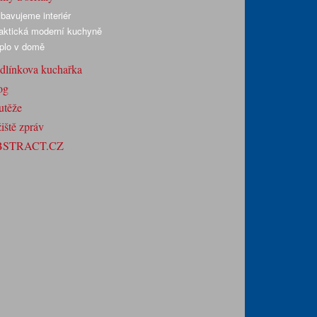
bavujeme interiér
aktická moderní kuchyně
plo v domě
dlínkova kuchařka
og
utěže
iště zpráv
BSTRACT.CZ