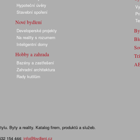
Hypoteční úvěry
Vy
Stavební spoření
Pr
Te
Nové bydlení
By
Developerské projekty
Na reality s rozumem
Bl
Inteligentní domy
So
Hobby a zahrada
Trž
Bazény a zastřešení
A
Zahradní architektura
Rady kutilům
lu. Byty a reality. Katalog firem, produktů a služeb.
 532 154 444
;
info@bydleni.cz