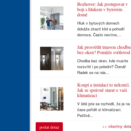
Rozhovor: Jak postupovat v
boji s hlukem v bytovém
domě
Hluk v bytových domech
dokáže zkazit klid a pohodlí
domova. Často nevíme,...
Jak prosvětlit tmavou chodbu
bez oken? Pomůže světlovod
Chodba bez oken, kde musíte
rozsvítit i po poledni? Čtenář
Radek se na nás...
Koupí a instalací to nekončí.
Jak se správně starat o vaši
klimatizaci
V létě jste se rozhodli, že je na
čase pořídit si klimatizaci.
Pečlivě...
>> všechny dot
poslat dotaz