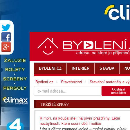
BYDLENI.CZ
INTERIÉR
STAVBA
NO
Bydlení.cz
Stavebnictví
Stavební materiály a v
Odebírat
newsletter
TRŽIŠTĚ ZPRÁV
K moři, na koupaliště i na první prázdniny. Letní
nezbytnosti, které ocení děti i rodiče
Léto s dětmi znamená jediné – mokré plavky, písek