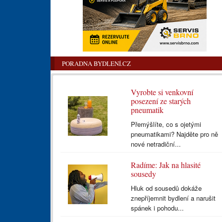
PORADNA BYDLENÍ.CZ
Vyrobte si venkovní
posezení ze starých
pneumatik
Přemýšlíte, co s ojetými
pneumatikami? Najděte pro ně
nové netradiční...
Radíme: Jak na hlasité
sousedy
Hluk od sousedů dokáže
znepříjemnit bydlení a narušit
spánek i pohodu...