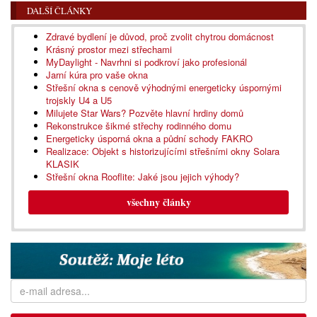
DALŠÍ ČLÁNKY
Zdravé bydlení je důvod, proč zvolit chytrou domácnost
Krásný prostor mezi střechami
MyDaylight - Navrhni si podkroví jako profesionál
Jarní kúra pro vaše okna
Střešní okna s cenově výhodnými energeticky úspornými
trojskly U4 a U5
Milujete Star Wars? Pozvěte hlavní hrdiny domů
Rekonstrukce šikmé střechy rodinného domu
Energeticky úsporná okna a půdní schody FAKRO
Realizace: Objekt s historizujícími střešními okny Solara
KLASIK
Střešní okna Rooflite: Jaké jsou jejich výhody?
všechny články