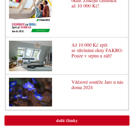
okna: Získejte cashback
až 10 000 Kč!
Až 10 000 Kč zpět
se střešními okny FAKRO:
Pouze v srpnu a září!
Vítězové soutěže Jaro u nás
doma 2024
další články