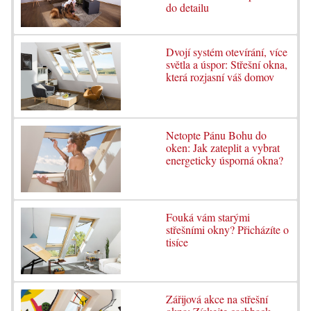
do detailu
Dvojí systém otevírání, více
světla a úspor: Střešní okna,
která rozjasní váš domov
Netopte Pánu Bohu do
oken: Jak zateplit a vybrat
energeticky úsporná okna?
Fouká vám starými
střešními okny? Přicházíte o
tisíce
Zářijová akce na střešní