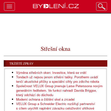
Toggle
navigation
Střešní okna
TRŽIŠTĚ ZPRÁV
Výměna střešních oken: Investice, která se vrátí
Tondach už nejsou jenom střešní tašky. Porotherm uvádí
tenčí akustické příčky a speciální cihly pro zdicího robota
Společnost VELUX Group jmenuje Larse Peterssona novým
generálním ředitelem. Ve funkci nahradí Davida Briggse,
který odchází do důchodu
Moderní ochrana a čištění skel a zrcadel
VELUX Group a Schneider Electric rozšiřují partnerství
s cílem urychlit naplnění závazku celoživotní uhlíkové