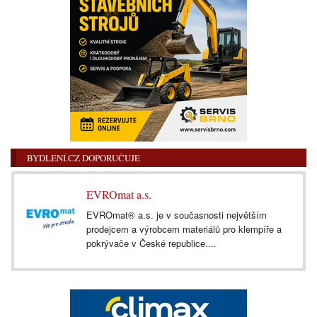
BYDLENÍ.CZ DOPORUČUJE
EVROmat a.s.
EVROmat® a.s. je v současnosti největším
prodejcem a výrobcem materiálů pro klempíře a
pokrývače v České republice....