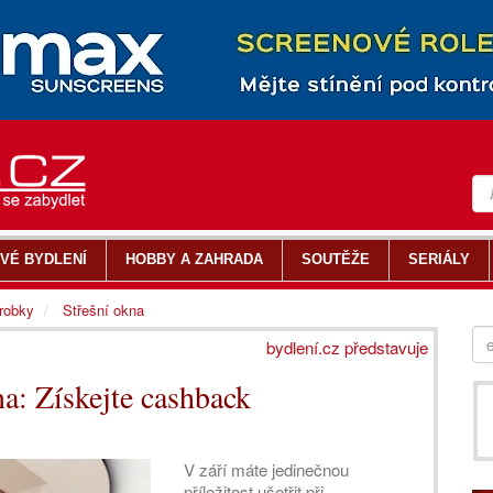
VÉ BYDLENÍ
HOBBY A ZAHRADA
SOUTĚŽE
SERIÁLY
ýrobky
Střešní okna
bydlení.cz představuje
na: Získejte cashback
V září máte jedinečnou
příležitost ušetřit při