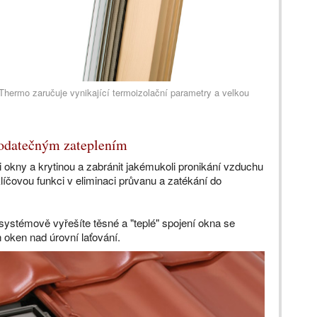
Thermo zaručuje vynikající termoizolační parametry a velkou
dodatečným zateplením
mi okny a krytinou a zabránit jakémukoli pronikání vzduchu
klíčovou funkci v eliminaci průvanu a zatékání do
systémově vyřešíte těsné a "teplé" spojení okna se
h oken nad úrovní laťování.