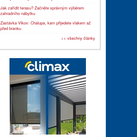
Jak zařídit terasu? Začněte správným výběrem
zahradního nábytku
Zastávka Vlkov: Chalupa, kam přijedete vlakem až
před branku
>> všechny články