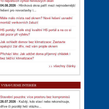
10 největších výhod hliníkových oken
04.08.2026
- Hliníková okna patří mezi nejmodernější
řešení pro novostavby i...
Máte málo místa nad oknem? Nové řešení usnadní
montáž venkovních žaluzií
HS portály: Kolik stojí kvalitní HS portál a na co si
dát pozor při výběru?
Jak ochladit domov bez klimatizace: Zastavte
spalující žár dřív, než vám projde oknem
Přichází léto: Jak udržet doma příjemný chládek i
bez běžící klimatizace?
>> všechny články
VYBAVUJEME INTERIÉR
Stavební pouzdra: více prostoru bez kompromisů
28.07.2026
- Každý, kdo staví nebo rekonstruuje,
dříve či později řeší otázku...