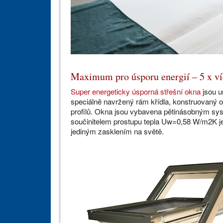
Maximum pro úsporu energií – 5 x ví
Super energeticky úsporná střešní okna
jsou u
speciálně navržený rám křídla, konstruovaný 
profilů. Okna jsou vybavena pětinásobným s
součinitelem prostupu tepla Uw=0,58 W/m2K j
jediným zasklením na světě.