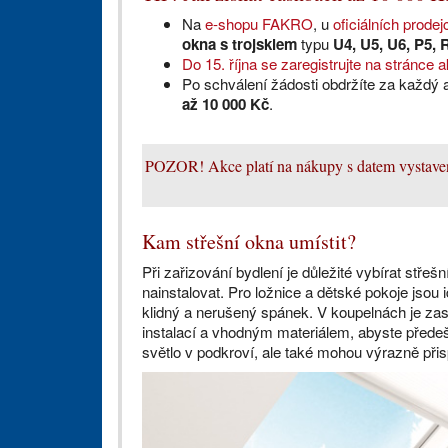
Na
e-shopu FAKRO
, u
oficiálních prodej
okna s trojsklem
typu
U4, U5, U6, P5,
Do 15. října se zaregistrujte na stránce 
Po schválení žádosti obdržíte za každý 
až 10 000 Kč
.
POZOR! Akce platí na nákupy s datem vystavení
Kam střešní okna umístit?
Při zařizování bydlení je důležité vybírat střeš
nainstalovat. Pro ložnice a dětské pokoje jsou i
klidný a nerušený spánek. V koupelnách je zas
instalací a vhodným materiálem, abyste předešl
světlo v podkroví, ale také mohou výrazně přis