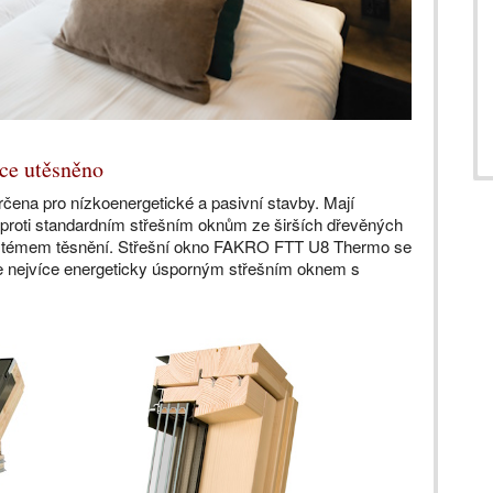
ce utěsněno
rčena pro nízkoenergetické a pasivní stavby. Mají
oproti standardním střešním oknům ze širších dřevěných
ystémem těsnění. Střešní okno FAKRO FTT U8 Thermo se
e nejvíce energeticky úsporným střešním oknem s