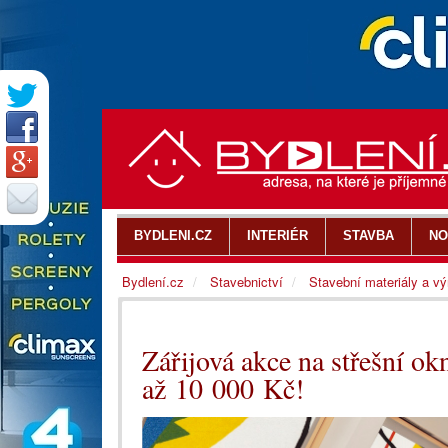
BYDLENI.CZ
INTERIÉR
STAVBA
NO
Bydlení.cz
Stavebnictví
Stavební materiály a v
Zářijová akce na střešní ok
až 10 000 Kč!