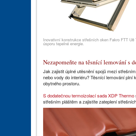
Inovativní konstrukce střešních oken Fakro FTT U8 
úsporu tepelné energie.
Nezapomeňte na těsnící lemování s 
Jak zajistit úplné utěsnění spojů mezi střešní
nebo vody do interiéru? Těsnící lemování plní 
obytného prostoru.
S dodatečnou termoizolací sada XDP Thermo
střešním pláštěm a zajistíte zateplení střešníc