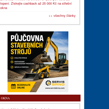
topení. Získejte cashback až 25 000 Kč na střešní
okna
>> všechny články
OKNA