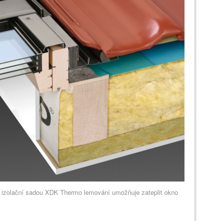
zolační sadou XDK Thermo lemování umožňuje zateplit okno