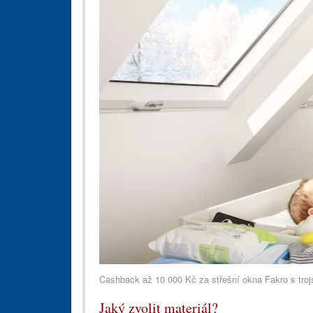
Cashback až 10 000 Kč za střešní okna Fakro s tro
Jaký zvolit materiál?