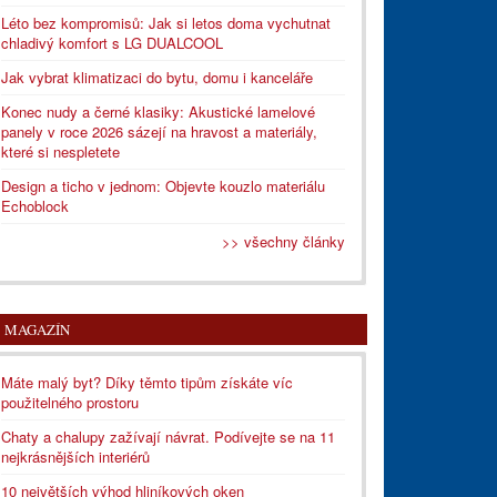
Léto bez kompromisů: Jak si letos doma vychutnat
chladivý komfort s LG DUALCOOL
Jak vybrat klimatizaci do bytu, domu i kanceláře
Konec nudy a černé klasiky: Akustické lamelové
panely v roce 2026 sázejí na hravost a materiály,
které si nespletete
Design a ticho v jednom: Objevte kouzlo materiálu
Echoblock
>> všechny články
MAGAZÍN
Máte malý byt? Díky těmto tipům získáte víc
použitelného prostoru
Chaty a chalupy zažívají návrat. Podívejte se na 11
nejkrásnějších interiérů
10 největších výhod hliníkových oken