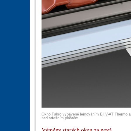
Okno Fakro vybavené lemováním EHV-AT Thermo a i
nad střešním pláštěm.
Výměny starých oken za nová