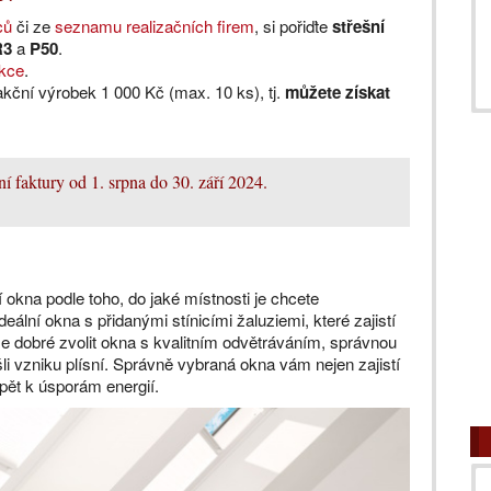
ců
či ze
seznamu realizačních firem
, si pořiďte
střešní
 R3
a
P50
.
akce
.
akční výrobek 1 000 Kč (max. 10 ks), tj.
můžete získat
 faktury od 1. srpna do 30. září 2024.
ní okna podle toho, do jaké místnosti je chcete
deální okna s přidanými stínicími žaluziemi, které zajistí
e dobré zvolit okna s kvalitním odvětráváním, správnou
i vzniku plísní. Správně vybraná okna vám nejen zajistí
pět k úsporám energií.