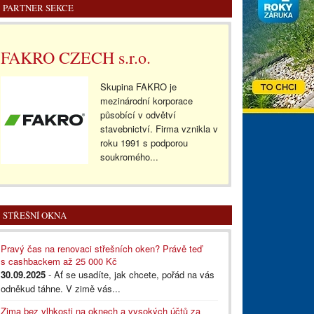
PARTNER SEKCE
FAKRO CZECH s.r.o.
Skupina FAKRO je
mezinárodní korporace
působící v odvětví
stavebnictví. Firma vznikla v
roku 1991 s podporou
soukromého...
STŘEŠNÍ OKNA
Pravý čas na renovaci střešních oken? Právě teď
s cashbackem až 25 000 Kč
30.09.2025
- Ať se usadíte, jak chcete, pořád na vás
odněkud táhne. V zimě vás...
Zima bez vlhkosti na oknech a vysokých účtů za