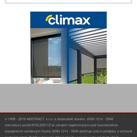
© 1999 - 2019 ABSTRACT, s.r.o. a dodavatelé obsahu. ISSN 1214 - 5548
Internetový portál BYDLENÍ.CZ je zdrojem registrovaným pod mezinárodním
standardním seriálovým číslem ISSN 1214 - 5548 dodržuje právní předpisy o ochraně
osobních údajů. Publikování nebo šíření obsahu serveru nebo jakékoliv části