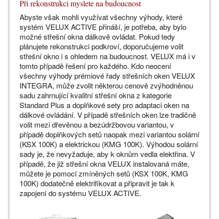
Při rekonstrukci myslete na budoucnost
Abyste však mohli využívat všechny výhody, které
systém VELUX ACTIVE přináší, je potřeba, aby bylo
možné střešní okna dálkově ovládat. Pokud tedy
plánujete rekonstrukci podkroví, doporučujeme volit
střešní okno i s ohledem na budoucnost. VELUX má i v
tomto případě řešení pro každého. Kdo neocení
všechny výhody prémiové řady střešních oken VELUX
INTEGRA, může zvolit některou cenově zvýhodněnou
sadu zahrnující kvalitní střešní okna z kategorie
Standard Plus a doplňkové sety pro adaptaci oken na
dálkové ovládání. V případě střešních oken lze tradičně
volit mezi dřevěnou a bezúdržbovou variantou, v
případě doplňkových setů naopak mezi variantou solární
(KSX 100K) a elektrickou (KMG 100K). Výhodou solární
sady je, že nevyžaduje, aby k oknům vedla elektřina. V
případě, že již střešní okna VELUX instalovaná máte,
můžete je pomocí zmíněných setů (KSX 100K, KMG
100K) dodatečně elektrifikovat a připravit je tak k
zapojení do systému VELUX ACTIVE.