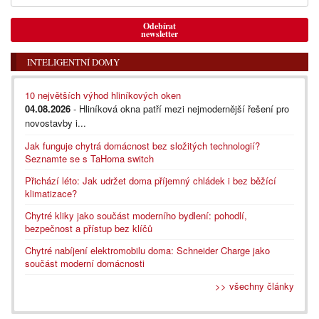
Odebírat
newsletter
INTELIGENTNÍ DOMY
10 největších výhod hliníkových oken
04.08.2026
- Hliníková okna patří mezi nejmodernější řešení pro
novostavby i...
Jak funguje chytrá domácnost bez složitých technologií?
Seznamte se s TaHoma switch
Přichází léto: Jak udržet doma příjemný chládek i bez běžící
klimatizace?
Chytré kliky jako součást moderního bydlení: pohodlí,
bezpečnost a přístup bez klíčů
Chytré nabíjení elektromobilu doma: Schneider Charge jako
součást moderní domácnosti
>> všechny články