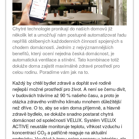
Chytré technologie pronikají do našich domovů již
několik let a umožňují nám postupně automatizovat řadu
nepříliš oblíbených každodenních činností spojených s
chodem domácnosti. Jedním z nejvýznamnějších
benefitů, který ocení nejedna česká domácnost, je
automatická ventilace a stínění. Tato kombinace totiž
dokáže doma zajistit maximálně zdravé prostředí pro
celou rodinu. Poradíme vám jak na to.
Každý by chtěl bydlet zdravě a dopřát své rodině
nejlepší možné prostředí pro život. A není se čemu divit,
v budovách trávíme až 90 % našeho času, a proto je
otázka zdravého vnitřního klimatu mnohem důležitější
než dříve. O to, aby se vám doma příjemně, a hlavně
zdravě bydlelo, se dokáže snadno postarat chytrá
domácnost od společnosti VELUX. Systém VELUX
ACTIVE neustále monitoruje teplotu, vlhkost vzduchu i
koncentraci CO
a patřičně reaguje na aktuální
2
podmínky. Využívá k tomu nejen senzory v interiéru, ale