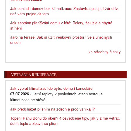
Jak ochladit domov bez klimatizace: Zastavte spalující žár dřív,
než vám projde oknem
Jak zabránit přehřívání domu v létě: Rolety, žaluzie a chytré
stínění
Jaro na terase: Jak si užít venkovní prostor i ve slunečných
dnech
>> všechny články
VĚTRÁNÍ A REKUPERACE
Jak vybrat klimatizaci do bytu, domu i kanceláře
07.07.2026
- Letní teploty v posledních letech rostou a
klimatizace se stává...
Jak předcházet plísním na zdech a proč vznikají?
Topení Pánu Bohu do oken? 4 osvědčené tipy, jak v zimě větrat,
šetřit teplo a zbavit se plísní