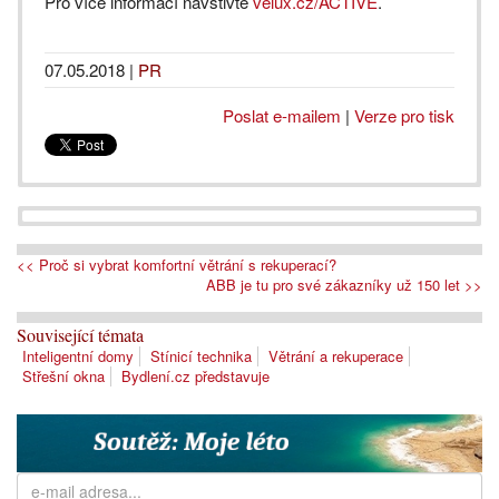
Pro více informací navštivte
velux.cz/ACTIVE
.
07.05.2018
|
PR
Poslat e-mailem
|
Verze pro tisk
<< Proč si vybrat komfortní větrání s rekuperací?
ABB je tu pro své zákazníky už 150 let >>
Související témata
Inteligentní domy
Stínicí technika
Větrání a rekuperace
Střešní okna
Bydlení.cz představuje