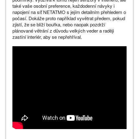
také vaše osobní preference, každodenní návyky i
napojení na síť NETATMO s jejím detailním přehledem o
počasí. Dokáže proto například vyvětrat předem, pokud
zjistí, že se blíží bouřka, nebo naopak pozdrží
plánované větrání z důvodu velkých veder a raději
zastíní interiér, aby se nepřehříval.