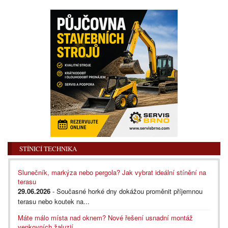
STÍNICÍ TECHNIKA
Slunečník, markýza nebo pergola? Jak vybrat ideální stínění na
terasu
29.06.2026
- Současné horké dny dokážou proměnit příjemnou
terasu nebo koutek na...
Máte málo místa nad oknem? Nové řešení usnadní montáž
venkovních žaluzií