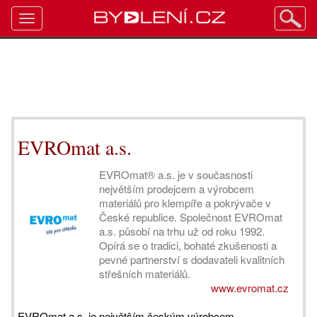
Toggle
navigation
EVROmat a.s.
EVROmat® a.s. je v současnosti
největším prodejcem a výrobcem
materiálů pro klempíře a pokrývače v
České republice. Společnost EVROmat
a.s. působí na trhu už od roku 1992.
Opírá se o tradici, bohaté zkušenosti a
pevné partnerství s dodavateli kvalitních
střešních materiálů.
www.evromat.cz
EVROmat a.s. je největším českým výrobcem