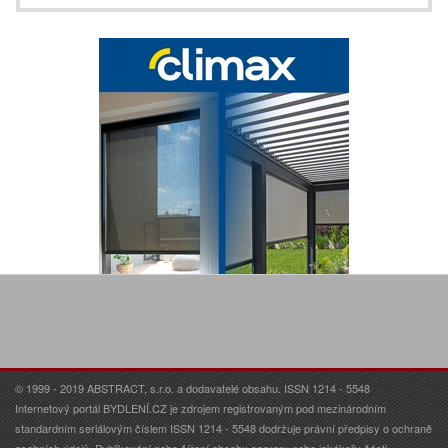
© 1999 - 2019 ABSTRACT, s.r.o. a dodavatelé obsahu. ISSN 1214 - 5548
Internetový portál BYDLENÍ.CZ je zdrojem registrovaným pod mezinárodním
standardním seriálovým číslem ISSN 1214 - 5548 dodržuje právní předpisy o ochraně