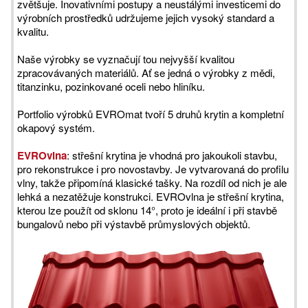
zvětšuje. Inovativními postupy a neustálými investicemi do
výrobních prostředků udržujeme jejich vysoký standard a
kvalitu.
Naše výrobky se vyznačují tou nejvyšší kvalitou
zpracovávaných materiálů. Ať se jedná o výrobky z mědi,
titanzinku, pozinkované oceli nebo hliníku.
Portfolio výrobků EVROmat tvoří 5 druhů krytin a kompletní
okapový systém.
EVROvlna
: střešní krytina je vhodná pro jakoukoli stavbu,
pro rekonstrukce i pro novostavby. Je vytvarovaná do profilu
vlny, takže připomíná klasické tašky. Na rozdíl od nich je ale
lehká a nezatěžuje konstrukci. EVROvlna je střešní krytina,
kterou lze použít od sklonu 14°, proto je ideální i při stavbě
bungalovů nebo při výstavbě průmyslových objektů.