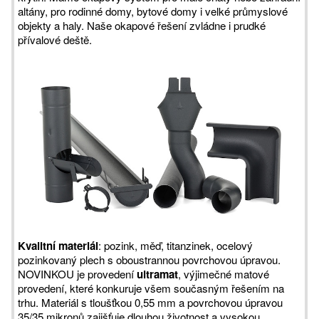
altány, pro rodinné domy, bytové domy i velké průmyslové
objekty a haly. Naše okapové řešení zvládne i prudké
přívalové deště.
Kvalitní materiál
: pozink, měď, titanzinek, ocelový
pozinkovaný plech s oboustrannou povrchovou úpravou.
NOVINKOU je provedení
ultramat
, výjimečné matové
provedení, které konkuruje všem současným řešením na
trhu. Materiál s tloušťkou 0,55 mm a povrchovou úpravou
35/35 mikronů zajišťuje dlouhou životnost a vysokou