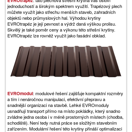
EVROtrapéz
: tato plechová střešní krytina vás osloví
jednoduchostí a širokým spektrem využití. Trapézový plech
můžete využít jako střechu menších staveb, zahradních
objektů nebo průmyslových hal. Výhodou krytiny
EVROtrapéz je její pevnost a výdrž daná výškou prolisu.
Skvělý je také poměr ceny a výkonu této střešní krytiny.
EVROtrapéz lze rovněž využít jako fasádní obklad.
EVROmodul
: modulové řešení zajišťuje kompaktní rozměry
a tím i nenáročnou manipulaci, efektivní přepravu a
snadnější organizaci na stavbě. Lehké EVROmoduly
usnadňují transport přímo na místo pokládky, který snadno
zvládne jedna osoba i v méně prostorných místech (chodba,
schodiště). Není tedy nutná práce se složitým stavebním
zařízením. Modulární řešení této krytiny přináší optimalizaci