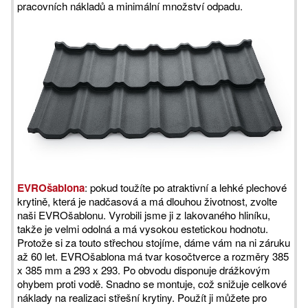
pracovních nákladů a minimální množství odpadu.
EVROšablona
: pokud toužíte po atraktivní a lehké plechové
krytině, která je nadčasová a má dlouhou životnost, zvolte
naši EVROšablonu. Vyrobili jsme ji z lakovaného hliníku,
takže je velmi odolná a má vysokou estetickou hodnotu.
Protože si za touto střechou stojíme, dáme vám na ni záruku
až 60 let. EVROšablona má tvar kosočtverce a rozměry 385
x 385 mm a 293 x 293. Po obvodu disponuje drážkovým
ohybem proti vodě. Snadno se montuje, což snižuje celkové
náklady na realizaci střešní krytiny. Použít ji můžete pro