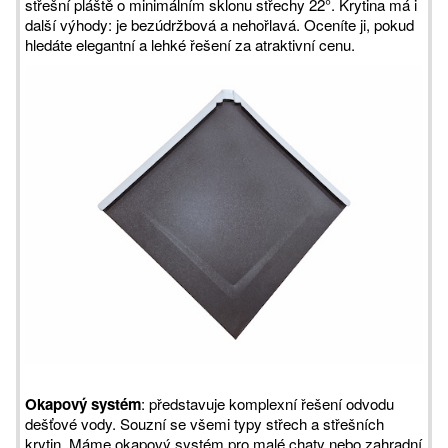
střešní pláště o minimálním sklonu střechy 22°. Krytina má i
další výhody: je bezúdržbová a nehořlavá. Oceníte ji, pokud
hledáte elegantní a lehké řešení za atraktivní cenu.
Okapový systém
: představuje komplexní řešení odvodu
dešťové vody. Souzní se všemi typy střech a střešních
krytin. Máme okapový systém pro malé chaty nebo zahradní