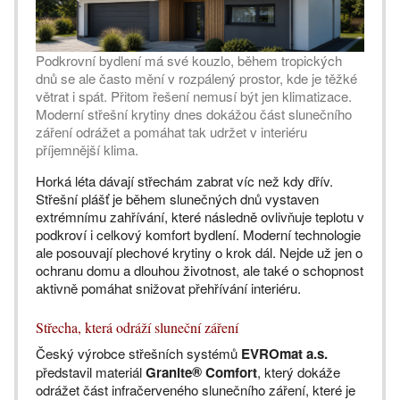
Podkrovní bydlení má své kouzlo, během tropických
dnů se ale často mění v rozpálený prostor, kde je těžké
větrat i spát. Přitom řešení nemusí být jen klimatizace.
Moderní střešní krytiny dnes dokážou část slunečního
záření odrážet a pomáhat tak udržet v interiéru
příjemnější klima.
Horká léta dávají střechám zabrat víc než kdy dřív.
Střešní plášť je během slunečných dnů vystaven
extrémnímu zahřívání, které následně ovlivňuje teplotu v
podkroví i celkový komfort bydlení. Moderní technologie
ale posouvají plechové krytiny o krok dál. Nejde už jen o
ochranu domu a dlouhou životnost, ale také o schopnost
aktivně pomáhat snižovat přehřívání interiéru.
Střecha, která odráží sluneční záření
Český výrobce střešních systémů
EVROmat a.s.
®
představil materiál
Granite
Comfort
, který dokáže
odrážet část infračerveného slunečního záření, které je