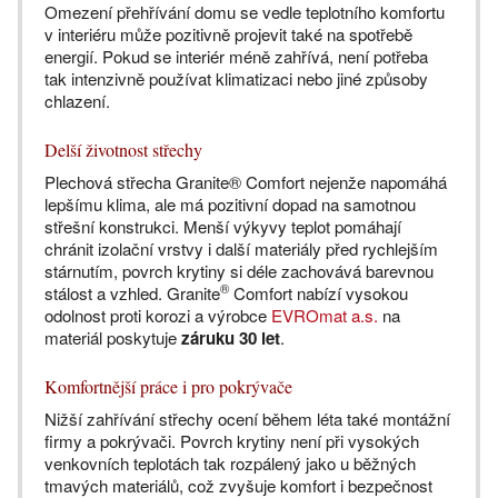
Omezení přehřívání domu se vedle teplotního komfortu
v interiéru může pozitivně projevit také na spotřebě
energií. Pokud se interiér méně zahřívá, není potřeba
tak intenzivně používat klimatizaci nebo jiné způsoby
chlazení.
Delší životnost střechy
Plechová střecha Granite® Comfort nejenže napomáhá
lepšímu klima, ale má pozitivní dopad na samotnou
střešní konstrukci. Menší výkyvy teplot pomáhají
chránit izolační vrstvy i další materiály před rychlejším
stárnutím, povrch krytiny si déle zachovává barevnou
®
stálost a vzhled. Granite
Comfort nabízí vysokou
odolnost proti korozi a výrobce
EVROmat a.s.
na
materiál poskytuje
záruku 30 let
.
Komfortnější práce i pro pokrývače
Nižší zahřívání střechy ocení během léta také montážní
firmy a pokrývači. Povrch krytiny není při vysokých
venkovních teplotách tak rozpálený jako u běžných
tmavých materiálů, což zvyšuje komfort i bezpečnost