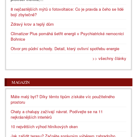
8 nejčastějších mýtů o fotovoltaice: Co je pravda a čeho se lidé
bojí zbytečně?
Zdravý krov a teplý dům
Climatizer Plus pomáhá šetřit energii v Psychiatrické nemocnici
Bohnice
Otvor pro půdní schody. Detail, který ovlivní spotřebu energie
>> všechny články
MAGAZÍN
Máte malý byt? Díky těmto tipům získáte víc použitelného
prostoru
Chaty a chalupy zažívají návrat. Podívejte se na 11
nejkrásnějších interiérů
10 největších výhod hliníkových oken
Jak zařídit terasu? Začněte správným výběrem zahradního