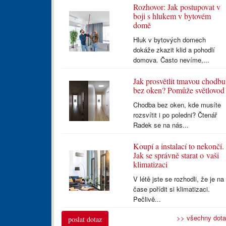
Rozhovor: Jak postupovat v
boji s hlukem v bytovém
domě
Hluk v bytových domech
dokáže zkazit klid a pohodlí
domova. Často nevíme,...
Jak prosvětlit tmavou chodbu
bez oken? Pomůže světlovod
Chodba bez oken, kde musíte
rozsvítit i po poledni? Čtenář
Radek se na nás...
Koupí a instalací to nekončí.
Jak se správně starat o vaši
klimatizaci
V létě jste se rozhodli, že je na
čase pořídit si klimatizaci.
Pečlivě...
>> všechny dot
poslat dotaz