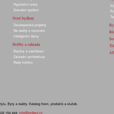
Hypoteční úvěry
Vy
Stavební spoření
Pr
Te
Nové bydlení
By
Developerské projekty
Na reality s rozumem
Bl
Inteligentní domy
So
Hobby a zahrada
Trž
Bazény a zastřešení
A
Zahradní architektura
Rady kutilům
lu. Byty a reality. Katalog firem, produktů a služeb.
 532 154 444
;
info@bydleni.cz