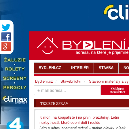
BYDLENI.CZ
INTERIÉR
STAVBA
NO
Bydlení.cz
Stavebnictví
Stavební materiály a v
Odebírat
newsletter
TRŽIŠTĚ ZPRÁV
K moři, na koupaliště i na první prázdniny. Letní
nezbytnosti, které ocení děti i rodiče
Léto s dětmi znamená jediné – mokré plavky, písek