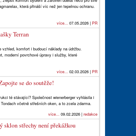
, zlepšit komfort bydlení a zároveň udělat něco pro své
marelax, která přináší víc než jen tepelnou ochranu.
více...
07.05.2026 |
PR
tašky Terran
e vzhled, komfort i budoucí náklady na údržbu.
nt, moderní povrchové úpravy i služby, které
více...
02.03.2026 |
PR
Zapojte se do soutěže!
kci té stávající? Společnost wienerberger vyhlásila i
u Tondach včetně střešních oken, a to zcela zdarma.
více...
09.02.2026 |
redakce
ký sklon střechy není překážkou