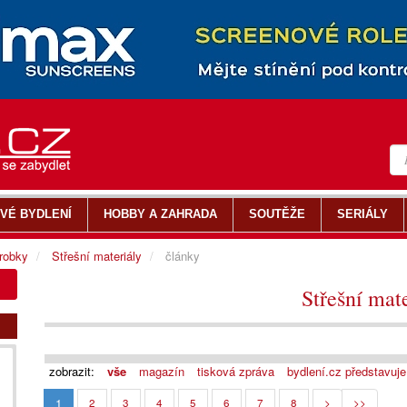
VÉ BYDLENÍ
HOBBY A ZAHRADA
SOUTĚŽE
SERIÁLY
ýrobky
Střešní materiály
články
Střešní mate
zobrazit:
vše
magazín
tisková zpráva
bydlení.cz představuje
1
2
3
4
5
6
7
8
>
>>