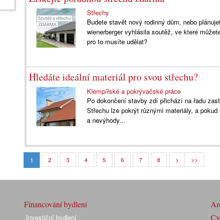
Střechy
Budete stavět nový rodinný dům, nebo plánuje
wienerberger vyhlásila soutěž, ve které může
pro to musíte udělat?
Hledáte ideální materiál pro svou střechu?
Klempířské a pokrývačské práce
Po dokončení stavby zdí přichází na řadu zast
Střechu lze pokrýt různými materiály, a pokud 
a nevýhody...
1
2
3
4
5
6
7
8
>
>>
Financování bydlení
Arc
Cyk
Investiční bydlení