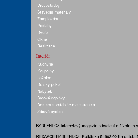
Dřevostavby
Stavební materiály
Zateplování
Podlahy
Dveře
Okna
Realizace
Interiér
Kuchyně
Koupelny
Ložnice
Dětský pokoj
Nábytek
Bytové doplňky
Domácí spotřebiče a elektronika
Zdravé bydlení
BYDLENI.CZ
Internetový magazín o bydlení a životním sty
REDAKCE BYDLENI.CZ:
Kotlářská 5, 602 00 Brno;
tel.: