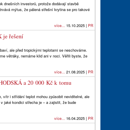
ek dnešních investorů, protože dodávají stavbě
trvává mýtus, že pálená střešní krytina se pro takové
více...
15.10.2025 |
PR
je řešení
 baví, ale před tropickými teplotami se neschováme.
e větráky, nemáme klid ani v noci. Věřili byste, že
více...
21.08.2025 |
PR
Í CHODSKÁ a 20 000 Kč k tomu
vítr i střídání teplot mohou způsobit neviditelné, ale
 v jaké kondici střecha je – a zajistit, že bude
více...
16.04.2025 |
PR