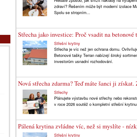
Hledáte způsob, jak snížit náklady na vytápění
zdraví? Řešením může být moderní izolace Mag
Spolu se stropním...
Střecha jako investice: Proč vsadit na betonové 
Střešní krytiny
Střecha je víc než jen ochrana domu. Ovlivňuj
Betonové tašky Terran nabízejí široký sortime
investorům usnadní rozhodování.
Nová střecha zdarma? Teď máte šanci ji získat. 
Střechy
Plánujete výstavbu nové střechy nebo rekonstru
v roce 2026 soutěž o kompletní střešní krytin
Pálená krytina zvládne víc, než si myslíte - níz
Střešní krytiny