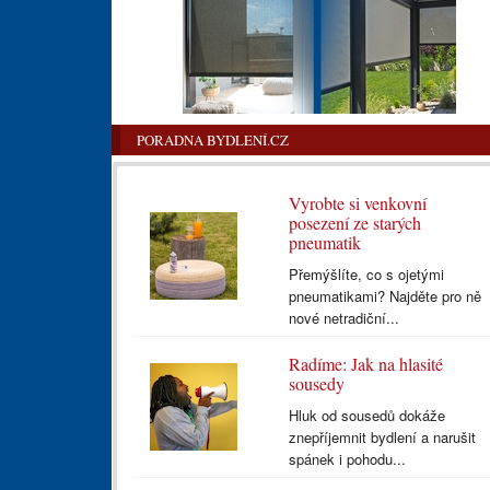
PORADNA BYDLENÍ.CZ
Vyrobte si venkovní
posezení ze starých
pneumatik
Přemýšlíte, co s ojetými
pneumatikami? Najděte pro ně
nové netradiční...
Radíme: Jak na hlasité
sousedy
Hluk od sousedů dokáže
znepříjemnit bydlení a narušit
spánek i pohodu...