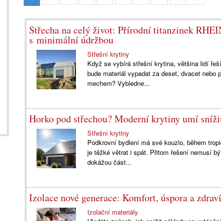
Střecha na celý život: Přírodní titanzinek RH
s minimální údržbou
Střešní krytiny
Když se vybírá střešní krytina, většina lidí řeš
bude materiál vypadat za deset, dvacet nebo p
mechem? Vybledne...
Horko pod střechou? Moderní krytiny umí sníži
Střešní krytiny
Podkrovní bydlení má své kouzlo, během tropi
je těžké větrat i spát. Přitom řešení nemusí bý
dokážou část...
Izolace nové generace: Komfort, úspora a zdrav
Izolační materiály