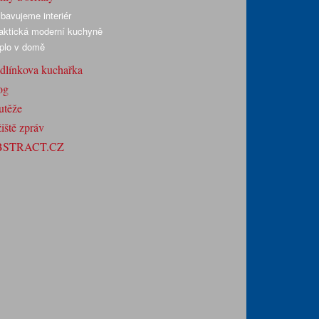
bavujeme interiér
aktická moderní kuchyně
plo v domě
dlínkova kuchařka
og
utěže
iště zpráv
BSTRACT.CZ