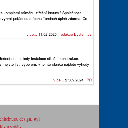
te kompletní výměnu střešní krytiny? Společnost
te vyhrát pořádnou střechu Tondach úplně zdarma. Co
více...
11.02.2025 |
redakce Bydlení.cz
řešení domu, tedy instalace střešní konstrukce.
si nejste jisti výběrem, v tomto článku najdete výhody
více...
27.09.2024 |
PR
hitektura, design, styl
ly a seriály