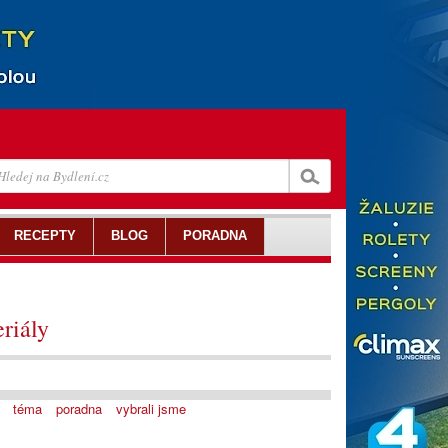
RECEPTY
BLOG
PORADNA
riály
téma
poradna
vybrali jsme