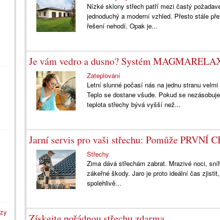
Nízké sklony střech patří mezi častý požadav
jednoduchý a moderní vzhled. Přesto stále pře
řešení nehodí. Opak je...
Je vám vedro a dusno? Systém MAGMARELAX 
Zateplování
Letní slunné počasí nás na jednu stranu velmi
Teplo se dostane všude. Pokud se nezásobujem
teplota střechy bývá vyšší než...
Jarní servis pro vaši střechu: Pomůže PRVN
Střechy
Zima dává střechám zabrat. Mrazivé noci, sníh, 
zákeřné škody. Jaro je proto ideální čas zjistit,
spolehlivě...
azy
Získejte pořádnou střechu zdarma