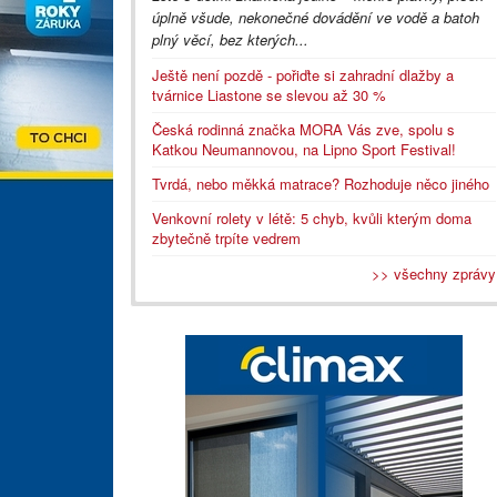
úplně všude, nekonečné dovádění ve vodě a batoh
plný věcí, bez kterých...
Ještě není pozdě - pořiďte si zahradní dlažby a
tvárnice Liastone se slevou až 30 %
Česká rodinná značka MORA Vás zve, spolu s
Katkou Neumannovou, na Lipno Sport Festival!
Tvrdá, nebo měkká matrace? Rozhoduje něco jiného
Venkovní rolety v létě: 5 chyb, kvůli kterým doma
zbytečně trpíte vedrem
>> všechny zprávy