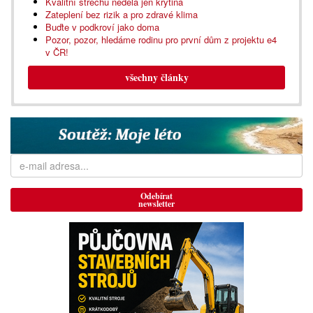
Kvalitní střechu nedělá jen krytina
Zateplení bez rizik a pro zdravé klima
Buďte v podkroví jako doma
Pozor, pozor, hledáme rodinu pro první dům z projektu e4
v ČR!
všechny články
Odebírat
newsletter