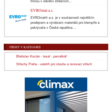
firmou v odvětví střešních...
EVROmat a.s.
EVROmat® a.s. je v současnosti největším
prodejcem a výrobcem materiálů pro klempíře a
pokrývače v České republice....
FIRMY V KATEGORII
Břetislav Kocián - tesař - památkář
Střechy Praha - veletrh pro stavbu a renovaci střech