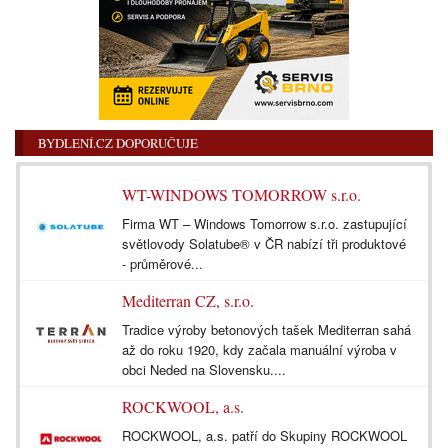
BYDLENÍ.CZ DOPORUČUJE
WT-WINDOWS TOMORROW s.r.o.
Firma WT – Windows Tomorrow s.r.o. zastupující
světlovody Solatube® v ČR nabízí tři produktové
- průměrové...
Mediterran CZ, s.r.o.
Tradice výroby betonových tašek Mediterran sahá
až do roku 1920, kdy začala manuální výroba v
obci Neded na Slovensku....
ROCKWOOL, a.s.
ROCKWOOL, a.s. patří do Skupiny ROCKWOOL