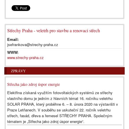
Střechy Praha - veletrh pro stavbu a renovaci střech
Email:
jsefrankova@strechy-praha.cz
WWW:
www.strechy-praha.cz
ZPRÁVY
Střecha jako zdroj úspor energie
Elektřina získaná využitím fotovoltaických systémů ze střechy
vlastního domu je jedním z hlavních témat 16. ročníku veletrhu
SOLAR PRAHA, který proběhne 6. – 8. února 2020 na výstavišti v
Praze Letňanech. V souběhu se uskuteční 22. ročník veletrhu
střech, fasád, dřeva a řemesel STŘECHY PRAHA. Společným
tématem je „Střecha jako zdroj úspor energie“.