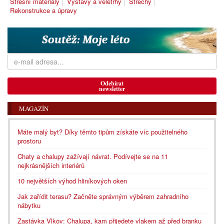
Střešní materiály
Výstavy a veletrhy
Střechy
Rekonstrukce a úpravy
Odebírat
newsletter
MAGAZÍN
Máte malý byt? Díky těmto tipům získáte víc použitelného
prostoru
Chaty a chalupy zažívají návrat. Podívejte se na 11
nejkrásnějších interiérů
10 největších výhod hliníkových oken
Jak zařídit terasu? Začněte správným výběrem zahradního
nábytku
Zastávka Vlkov: Chalupa, kam přijedete vlakem až před branku