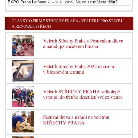
EXPO Praha Letňany 7. – 9. 2. 2019. Na co se můžete těšit?
ČLÁNKY O FIRMĚ STŘECHY PRAHA - VELETRH PRO STAVBU
A RENOVACI STŘECH
Veletrh Střechy Praha s Festivalem dřeva
a nářadí již začátkem března
Veletrh Střechy Praha 2022 naživo a
v březnovém termínu
Veletrh STŘECHY PRAHA velkolepě
vstoupil do třetího desetiletí své existence
Festival dřeva a nářadí na veletrhu
STŘECHY PRAHA