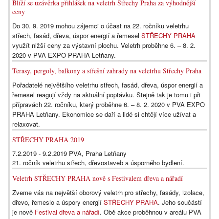
Blíží se uzávěrka přihlášek na veletrh Střechy Praha za výhodnější
ceny
Do 30. 9. 2019 mohou zájemci o účast na 22. ročníku veletrhu
střech, fasád, dřeva, úspor energií a řemesel
STŘECHY PRAHA
využít nižší ceny za výstavní plochu. Veletrh proběhne 6. – 8. 2.
2020 v PVA EXPO PRAHA Letňany.
Terasy, pergoly, balkony a střešní zahrady na veletrhu Střechy Praha
Pořadatelé největšího veletrhu střech, fasád, dřeva, úspor energií a
řemesel reagují vždy na aktuální poptávku. Stejně tak je tomu i při
přípravách 22. ročníku, který proběhne 6. – 8. 2. 2020 v PVA EXPO
PRAHA Letňany. Ekonomice se daří a lidé si chtějí více užívat a
relaxovat.
STŘECHY PRAHA 2019
7.2.2019 - 9.2.2019 PVA, Praha Letňany
21. ročník veletrhu střech, dřevostaveb a úsporného bydlení.
Veletrh STŘECHY PRAHA nově s Festivalem dřeva a nářadí
Zveme vás na největší oborový veletrh pro střechy, fasády, izolace,
dřevo, řemeslo a úspory energií
STŘECHY PRAHA
. Jeho součástí
je nově
Festival dřeva a nářadí
. Obě akce proběhnou v areálu PVA