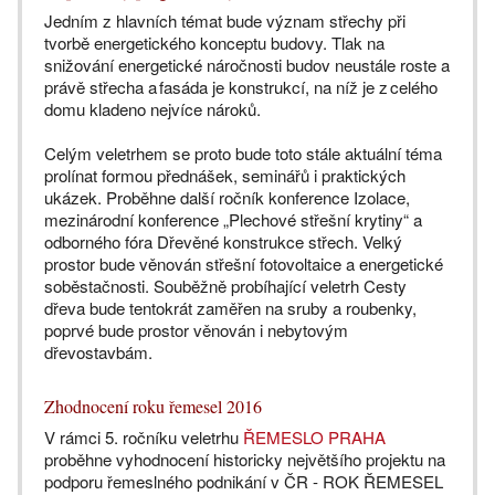
Jedním z hlavních témat bude význam střechy při
tvorbě energetického konceptu budovy. Tlak na
snižování energetické náročnosti budov neustále roste a
právě střecha a fasáda je konstrukcí, na níž je z celého
domu kladeno nejvíce nároků.
Celým veletrhem se proto bude toto stále aktuální téma
prolínat formou přednášek, seminářů i praktických
ukázek. Proběhne další ročník konference Izolace,
mezinárodní konference „Plechové střešní krytiny“ a
odborného fóra Dřevěné konstrukce střech. Velký
prostor bude věnován střešní fotovoltaice a energetické
soběstačnosti. Souběžně probíhající veletrh Cesty
dřeva bude tentokrát zaměřen na sruby a roubenky,
poprvé bude prostor věnován i nebytovým
dřevostavbám.
Zhodnocení roku řemesel 2016
V rámci 5. ročníku veletrhu
ŘEMESLO PRAHA
proběhne vyhodnocení historicky největšího projektu na
podporu řemeslného podnikání v ČR - ROK ŘEMESEL