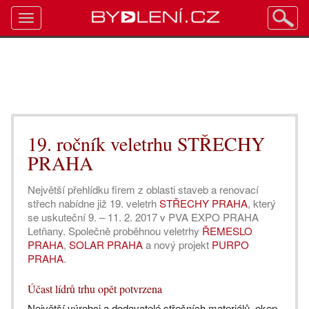
Toggle
navigation
19. ročník veletrhu STŘECHY
PRAHA
Největší přehlídku firem z oblasti staveb a renovací
střech nabídne již 19. veletrh
STŘECHY PRAHA
, který
se uskuteční 9. – 11. 2. 2017 v PVA EXPO PRAHA
Letňany. Společně proběhnou veletrhy
ŘEMESLO
PRAHA
,
SOLAR PRAHA
a nový projekt
PURPO
PRAHA
.
Účast lídrů trhu opět potvrzena
Největší výrobci a dodavatelé střešních materiálů, oken,