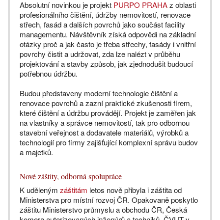
Absolutní novinkou je projekt
PURPO PRAHA
z oblasti
profesionálního čištění, údržby nemovitostí, renovace
střech, fasád a dalších povrchů jako součást facility
managementu. Návštěvník získá odpovědi na základní
otázky proč a jak často je třeba střechy, fasády i vnitřní
povrchy čistit a udržovat, zda lze nalézt v průběhu
projektování a stavby způsob, jak zjednodušit budoucí
potřebnou údržbu.
Budou představeny moderní technologie čištění a
renovace povrchů a zazní praktické zkušenosti firem,
které čištění a údržbu provádějí. Projekt je zaměřen jak
na vlastníky a správce nemovitostí, tak pro odbornou
stavební veřejnost a dodavatele materiálů, výrobků a
technologií pro firmy zajišťující komplexní správu budov
a majetků.
Nové záštity, odborná spolupráce
K uděleným
záštitám
letos nově přibyla i záštita od
Ministerstva pro místní rozvoj ČR. Opakovaně poskytlo
záštitu Ministerstvo průmyslu a obchodu ČR, Česká
komora autorizovaných inženýrů a techniků, ČVUT v