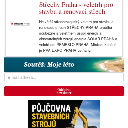
Střechy Praha - veletrh pro
stavbu a renovaci střech
Největší středoevropský veletrh pro stavbu a
renovace střech STŘECHY PRAHA probíhá
souběžně s veletrhem úspor energií a
obnovitelných zdrojů energie SOLAR PRAHA a
veletrhem ŘEMESLO PRAHA. Místem konání
je PVA EXPO PRAHA Letňany.
Odebírat
newsletter