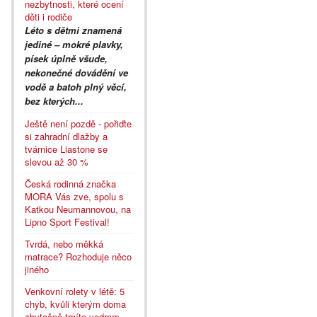
nezbytnosti, které ocení
děti i rodiče
Léto s dětmi znamená
jediné – mokré plavky,
písek úplně všude,
nekonečné dovádění ve
vodě a batoh plný věcí,
bez kterých...
Ještě není pozdě - pořiďte
si zahradní dlažby a
tvárnice Liastone se
slevou až 30 %
Česká rodinná značka
MORA Vás zve, spolu s
Katkou Neumannovou, na
Lipno Sport Festival!
Tvrdá, nebo měkká
matrace? Rozhoduje něco
jiného
Venkovní rolety v létě: 5
chyb, kvůli kterým doma
zbytečně trpíte vedrem