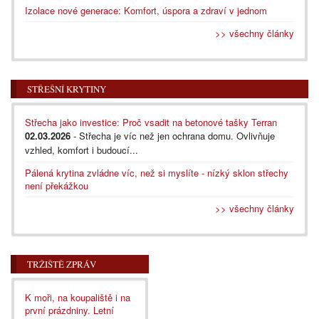
Izolace nové generace: Komfort, úspora a zdraví v jednom
>> všechny články
STŘEŠNÍ KRYTINY
Střecha jako investice: Proč vsadit na betonové tašky Terran
02.03.2026
- Střecha je víc než jen ochrana domu. Ovlivňuje
vzhled, komfort i budoucí...
Pálená krytina zvládne víc, než si myslíte - nízký sklon střechy
není překážkou
>> všechny články
TRŽIŠTĚ ZPRÁV
K moři, na koupaliště i na
první prázdniny. Letní