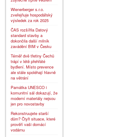
Wienerberger s.r.o.
zveřejňuje hospodářský
výsledek za rok 2025
ČAS rozšířila Datový
standard stavby a
dokončila další milník
zavádění BIM v Česku
Téměř dvě třetiny Čechů
trápí v létě přehřáté
bydlení. Místo prevence
ale stále spoléhají hlavně
na větrání
Památka UNESCO i
komunitní sál dokazují, že
moderní materiály nejsou
jen pro novostavby
Rekonstruujete starší
dům? Čtyři situace, které
prověří vaši domácí
vodárnu