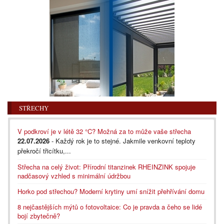
STŘECHY
V podkroví je v létě 32 °C? Možná za to může vaše střecha
22.07.2026
- Každý rok je to stejné. Jakmile venkovní teploty
překročí třicítku,...
Střecha na celý život: Přírodní titanzinek RHEINZINK spojuje
nadčasový vzhled s minimální údržbou
Horko pod střechou? Moderní krytiny umí snížit přehřívání domu
8 nejčastějších mýtů o fotovoltaice: Co je pravda a čeho se lidé
bojí zbytečně?