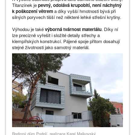
Titanzinek je
pevný, odolává krupobití, není náchylný
k poškození větrem
a díky vyšší hmotnosti bývá při
silných poryvech tišší než některé lehké střešní krytiny.
Výhodou je také
výborná tvárnost materiálu
. Díky ní
lze precizně vyřešit i složité detaily střechy a
klempířských konstrukcí. Pájené spoje přitom dosahují
stejné životnosti jako samotný materiál.
Rodinný dům Podolí, realizace Karel Malkovský