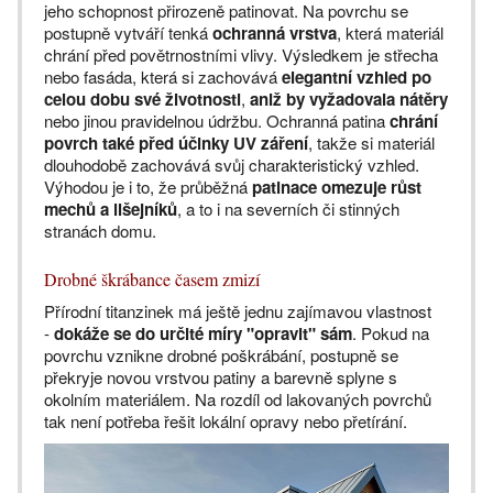
jeho schopnost přirozeně patinovat. Na povrchu se
postupně vytváří tenká
ochranná vrstva
, která materiál
chrání před povětrnostními vlivy. Výsledkem je střecha
nebo fasáda, která si zachovává
elegantní vzhled po
celou dobu své životnosti
,
aniž by vyžadovala nátěry
nebo jinou pravidelnou údržbu. Ochranná patina
chrání
povrch také před účinky UV záření
, takže si materiál
dlouhodobě zachovává svůj charakteristický vzhled.
Výhodou je i to, že průběžná
patinace omezuje růst
mechů a lišejníků
, a to i na severních či stinných
stranách domu.
Drobné škrábance časem zmizí
Přírodní titanzinek má ještě jednu zajímavou vlastnost
-
dokáže se do určité míry "opravit" sám
. Pokud na
povrchu vznikne drobné poškrábání, postupně se
překryje novou vrstvou patiny a barevně splyne s
okolním materiálem. Na rozdíl od lakovaných povrchů
tak není potřeba řešit lokální opravy nebo přetírání.