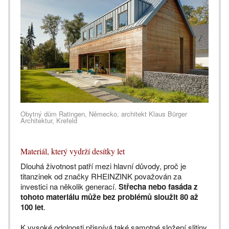
Obytný dům Ratingen, Německo, architekt Klaus Bürger
Architektur, Krefeld
Materiál, který vydrží desítky let
Dlouhá životnost patří mezi hlavní důvody, proč je
titanzinek od značky RHEINZINK považován za
investici na několik generací.
Střecha nebo fasáda z
tohoto materiálu může bez problémů sloužit 80 až
100 let
.
K vysoké odolnosti přispívá také samotné složení slitiny.