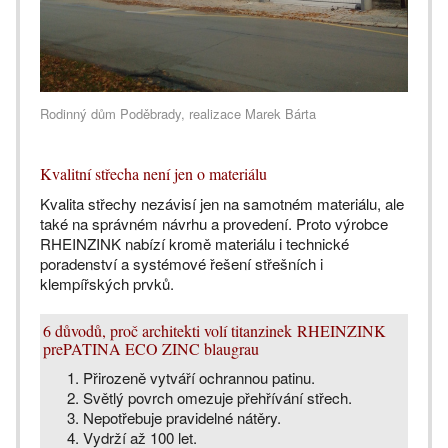
Rodinný dům Poděbrady, realizace Marek Bárta
Kvalitní střecha není jen o materiálu
Kvalita střechy nezávisí jen na samotném materiálu, ale
také na správném návrhu a provedení. Proto výrobce
RHEINZINK nabízí kromě materiálu i technické
poradenství a systémové řešení střešních i
klempířských prvků.
6 důvodů, proč architekti volí titanzinek RHEINZINK
prePATINA ECO ZINC blaugrau
Přirozeně vytváří ochrannou patinu.
Světlý povrch omezuje přehřívání střech.
Nepotřebuje pravidelné nátěry.
Vydrží až 100 let.