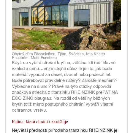
Obytný dům Rösselviken, Tjörn, Švédsko, foto Krister
Engström, Mats Fundberg
Když se vybírá střešní krytina, většina lidí řeší hlavně
vzhled a cenu. Jenže stejně důležité je i to, jak bude
materiál vypadat za deset, dvacet nebo padesát let.
Bude potřebovat pravidelné nátěry? Zaroste mechem?
Vybledne na slunci? Právě na tyto otázky odpovídá
značková střecha z titanzinku RHEINZINK prePATINA
ECO ZINC blaugrau. Na rozdíl od většiny běžných
krytin totiž místo postupného chátrání vytváří vlastní
ochrannou vrstvu.
Patina, která chrání i zkrášluje
Největší předností přírodního titanzinku RHEINZINK je