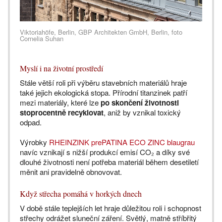
Viktoriahöfe, Berlin, GBP Architekten GmbH, Berlin, foto
Cornelia Suhan
Myslí i na životní prostředí
Stále větší roli při výběru stavebních materiálů hraje
také jejich ekologická stopa. Přírodní titanzinek patří
mezi materiály, které lze
po skončení životnosti
stoprocentně recyklovat
, aniž by vznikal toxický
odpad.
Výrobky
RHEINZINK prePATINA ECO ZINC blaugrau
navíc vznikají s nižší produkcí emisí CO₂ a díky své
dlouhé životnosti není potřeba materiál během desetiletí
měnit ani pravidelně obnovovat.
Když střecha pomáhá v horkých dnech
V době stále teplejších let hraje důležitou roli i schopnost
střechy odrážet sluneční záření. Světlý, matně stříbřitý