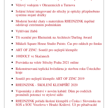
Věžový vodojem v Ohrazenicích u Turnova
Solární řešení integrované do střechy je opticky přizpůsobeno
systému stojaté drážky
Moderní horské chaty s materiálem RHEINZINK úspěšně
odolávají extrémním podmínkám
Vyhřívání žlabů
Tři ocenění pro Rheinzink na Architects´Darling Award
Mikkeli Square House Studio Puisto. Čas pro oddech po finsku
ART OF ZINC: Soutěž pro nejlepší klempíře
100DOLY ve Skačanech
Pozvánka na veletr Střechy Praha 2021 online
Rekonstruovaná teplická hvězdárna je stavbou roku Ústeckého
kraje
Soutěž pro nejlepší klempíře ART OF ZINC 2019
RHEINZINK - ŠKOLENÍ KLEMPÍŘŮ 2020
Vzpomínky z dětství v novém kabátě: Dům po rodičích
proměnili potomci ve stylové sídlo
RHEINZINK pořádá školení klempířů z Česka i Slovenska na
SOŠ a SOU Vocelova v Hradci Králové. Už po pětadvacáté