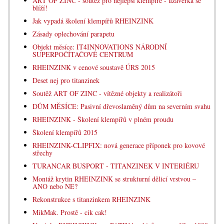
ART OF ZINC - soutěž pro nejlepší klempíře - uzávěrka se
blíží!
Jak vypadá školení klempířů RHEINZINK
Zásady oplechování parapetu
Objekt měsíce: IT4INNOVATIONS NÁRODNÍ
SUPERPOČÍTAČOVÉ CENTRUM
RHEINZINK v cenové soustavě ÚRS 2015
Deset nej pro titanzinek
Soutěž ART OF ZINC - vítězné objekty a realizátoři
DŮM MĚSÍCE: Pasivní dřevoslaměný dům na severním svahu
RHEINZINK - Školení klempířů v plném proudu
Školení klempířů 2015
RHEINZINK-CLIPFIX: nová generace příponek pro kovové
střechy
TURANCAR BUSPORT - TITANZINEK V INTERIÉRU
Montáž krytin RHEINZINK se strukturní dělicí vrstvou –
ANO nebo NE?
Rekonstrukce s titanzinkem RHEINZINK
MikMak. Prostě - cik cak!