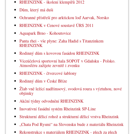
RHEINZINK - školení klempířů 2012
Dům, který má duši
Ochranné přístřeší pro arktickou loď Aarvak, Norsko
RHEINZINK v Cenové soustavě ÚRS 2011
Aquapark Brno - Kohoutovice
Panta rhei - vše plyne: Zaha Hadid s Titanzinkem
RHEINZINK
Rodinný dům s kovovou fasádou RHEINZINK
Víceúčelová sportovní hala SOPOT v Gdaňsku - Polsko.
Atmosféru zažijete zevnitř i zvenku
RHEINZINK - čtvercové šablony
Rodinný dům v České Bříze
Žlab vně ležící nadřímsový, svodová roura s výztuhou, nové
objímky
Akční týdny odvodnění RHEINZINK
Inovativní fasádní systém Rheinzink SP-Line
Strukturní dělicí rohož a strukturní dělicí vrstva Rheinzink
„Chata Pod Rysmi“ na Slovensku bude z materiálu Rheinzink
Rekonstrukce s materiálem RHEINZINK - plech za plech