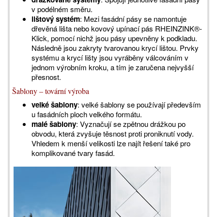
v podélném směru.
lištový systém
: Mezi fasádní pásy se namontuje
dřevěná lišta nebo kovový upínací pás RHEINZINK®-
Klick, pomocí nichž jsou pásy upevněny k podkladu.
Následně jsou zakryty tvarovanou krycí lištou. Prvky
systému a krycí lišty jsou vyráběny válcováním v
jednom výrobním kroku, a tím je zaručena nejvyšší
přesnost.
Šablony – tovární výroba
velké šablony
: velké šablony se používají především
u fasádních ploch velkého formátu.
malé šablony
: Vyznačují se zpětnou drážkou po
obvodu, která zvyšuje těsnost proti proniknutí vody.
Vhledem k menší velikosti lze najít řešení také pro
komplikované tvary fasád.