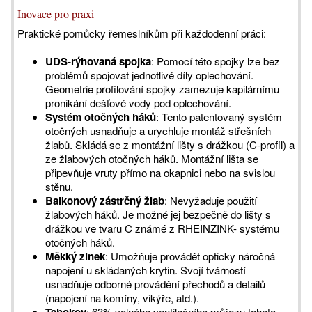
Inovace pro praxi
Praktické pomůcky řemeslníkům při každodenní práci:
UDS-rýhovaná spojka
: Pomocí této spojky lze bez
problémů spojovat jednotlivé díly oplechování.
Geometrie profilování spojky zamezuje kapilárnímu
pronikání dešťové vody pod oplechování.
Systém otočných háků
: Tento patentovaný systém
otočných usnadňuje a urychluje montáž střešních
žlabů. Skládá se z montážní lišty s drážkou (C-profil) a
ze žlabových otočných háků. Montážní lišta se
připevňuje vruty přímo na okapnici nebo na svislou
stěnu.
Balkonový zástrčný žlab
: Nevyžaduje použití
žlabových háků. Je možné jej bezpečně do lišty s
drážkou ve tvaru C známé z RHEINZINK- systému
otočných háků.
Měkký zinek
: Umožňuje provádět opticky náročná
napojení u skládaných krytin. Svojí tvárností
usnadňuje odborné provádění přechodů a detailů
(napojení na komíny, vikýře, atd.).
Tahokov
: 63% volného ventilačního průřezu tohoto