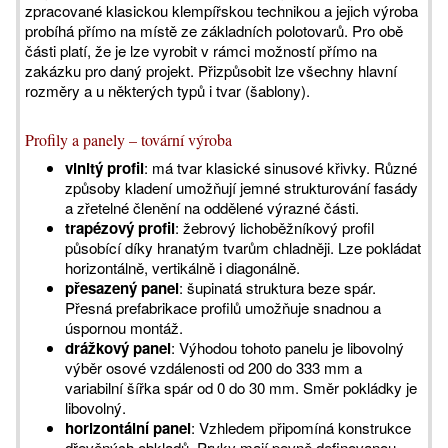
zpracované klasickou klempířskou technikou a jejich výroba
probíhá přímo na místě ze základních polotovarů. Pro obě
části platí, že je lze vyrobit v rámci možností přímo na
zakázku pro daný projekt. Přizpůsobit lze všechny hlavní
rozměry a u některých typů i tvar (šablony).
Profily a panely – tovární výroba
vlnitý profil
: má tvar klasické sinusové křivky. Různé
způsoby kladení umožňují jemné strukturování fasády
a zřetelné členění na oddělené výrazné části.
trapézový profil
: žebrový lichoběžníkový profil
působící díky hranatým tvarům chladněji. Lze pokládat
horizontálně, vertikálně i diagonálně.
přesazený panel
: šupinatá struktura beze spár.
Přesná prefabrikace profilů umožňuje snadnou a
úspornou montáž.
drážkový panel
: Výhodou tohoto panelu je libovolný
výběr osové vzdálenosti od 200 do 333 mm a
variabilní šířka spár od 0 do 30 mm. Směr pokládky je
libovolný.
horizontální panel
: Vzhledem připomíná konstrukce
dřevěných obkladů. Prvky mají pevně definovanou