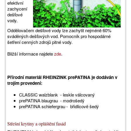
efektivní
zachycení
dešťové
vody.
Oddělovačem dešťové vody lze zachytit nejméně 60%
sváděných dešťových vod. Pomocník pro hospodárné
šetření cenných zdrojů pitné vody.
Bližší informace najdete
zde
.
Přírodní materiál RHEINZINK prePATINA je dodáván v
trojím provedení:
CLASSIC walzblank - leskle válcovaný
prePATINA blaugrau - modrošedý
prePATINA schiefergrau - břidlicově šedý
Střešní krytiny a opláštění fasád