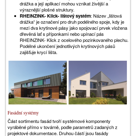
drážka a její aplikací mohou vznikat živější a
výraznější plošné struktury.
RHEINZINK- Klick- lištový systém
: Název „lištová
drážka“ je označení pro druh podélného spoje, kdy je
mezi dva krytinové pásy jako spojovací prvek vložena
dřevěná lať s příponkami nebo upínací pás
RHEINZINK- Klick z ocelového pozinkovaného plechu.
Podélné ukončení jednotlivých krytinových pásů
zajišťuje krycí lišta.
Fasádní systémy
Část sortimentu fasád tvoří systémové komponenty
vyráběné přímo v továrně, podle parametrů zadaných z
projektové dokumentace. Druhou částí jsou fasády