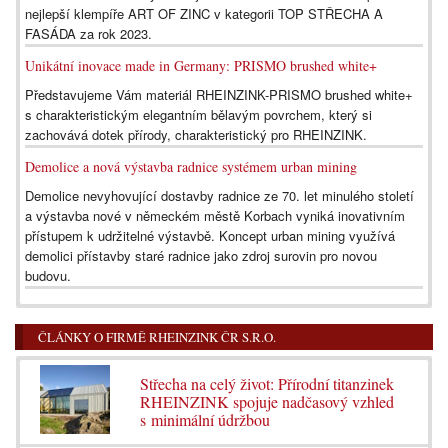
nejlepší klempíře ART OF ZINC v kategorii TOP STŘECHA A
FASÁDA za rok 2023.
Unikátní inovace made in Germany: PRISMO brushed white+
Představujeme Vám materiál RHEINZINK-PRISMO brushed white+
s charakteristickým elegantním bělavým povrchem, který si
zachovává dotek přírody, charakteristický pro RHEINZINK.
Demolice a nová výstavba radnice systémem urban mining
Demolice nevyhovující dostavby radnice ze 70. let minulého století
a výstavba nové v německém městě Korbach vyniká inovativním
přístupem k udržitelné výstavbě. Koncept urban mining využívá
demolici přístavby staré radnice jako zdroj surovin pro novou
budovu.
ČLÁNKY O FIRMĚ RHEINZINK ČR S.R.O.
Střecha na celý život: Přírodní titanzinek
RHEINZINK spojuje nadčasový vzhled
s minimální údržbou