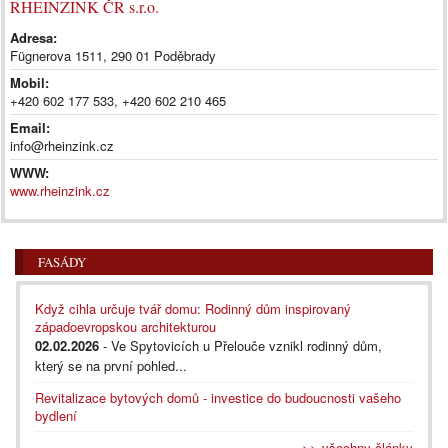
RHEINZINK ČR s.r.o.
Adresa:
Fügnerova 1511, 290 01 Poděbrady
Mobil:
+420 602 177 533, +420 602 210 465
Email:
info@rheinzink.cz
WWW:
www.rheinzink.cz
FASÁDY
Když cihla určuje tvář domu: Rodinný dům inspirovaný
západoevropskou architekturou
02.02.2026
- Ve Spytovicích u Přelouče vznikl rodinný dům,
který se na první pohled...
Revitalizace bytových domů - investice do budoucnosti vašeho
bydlení
>> všechny články