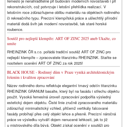
řemeslo je nenahraditelné při budování moderních novostaveb i při
rekonstrukcích, což potvrzuje i letošní přehlídka realizací. V
letošním roce zdůrazňujeme oblibu materiálu na objektech rodinného
či rekreačního typu. Precizní klempířská práce a ušlechtilý přírodní
materiál dodá švih jak moderní novostavbě, tak staré horské
roubence.
Soutěž pro nejlepší klempíře: ART OF ZINC 2025 aneb Ukažte, co
umíte
RHEINZINK ČR s.r.o. pořádá tradiční soutěž ART OF ZINC pro
nejlepší klempíře – zpracovatele titanzinku RHEINZINK. Staňte se
nositelem ocenění ART OF ZINC za rok 2025!
BLACK HOUSE - Rodinný dům v Praze vyniká architektonickým
řešením i kvalitou zpracování
Název rodinného domu reflektuje elegantní tmavý odstín titanzinku
RHEINZINK GRANUM basalte, který byl na fasádu i střechu objektu
použit. Vysoká řemeslná úroveň zpracování podpořila výsledný
estetický dojem objektu. Čisté linie zručně zpracovaného materiálu
zdůrazňují minimalistický vzhled, přičemž vertikály falcované
fasády probíhají přes celý objekt lehce a přesně. Precizní náročná
práce ve výsledku vytváří dojem nenucené lehkosti, jak to již
u mistrovského díla bývá. Objekt získal ocenění v soutěži pro