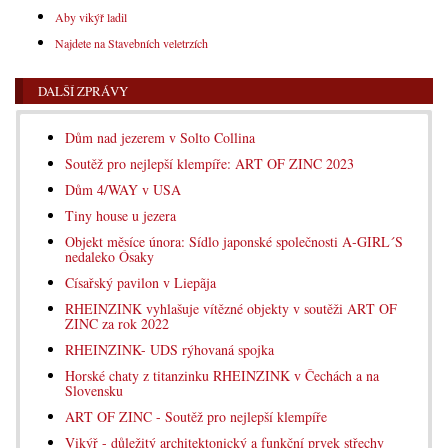
Aby vikýř ladil
Najdete na Stavebních veletrzích
DALŠÍ ZPRÁVY
Dům nad jezerem v Solto Collina
Soutěž pro nejlepší klempíře: ART OF ZINC 2023
Dům 4/WAY v USA
Tiny house u jezera
Objekt měsíce února: Sídlo japonské společnosti A‑GIRL´S
nedaleko Ósaky
Císařský pavilon v Liepãja
RHEINZINK vyhlašuje vítězné objekty v soutěži ART OF
ZINC za rok 2022
RHEINZINK- UDS rýhovaná spojka
Horské chaty z titanzinku RHEINZINK v Čechách a na
Slovensku
ART OF ZINC - Soutěž pro nejlepší klempíře
Vikýř - důležitý architektonický a funkční prvek střechy