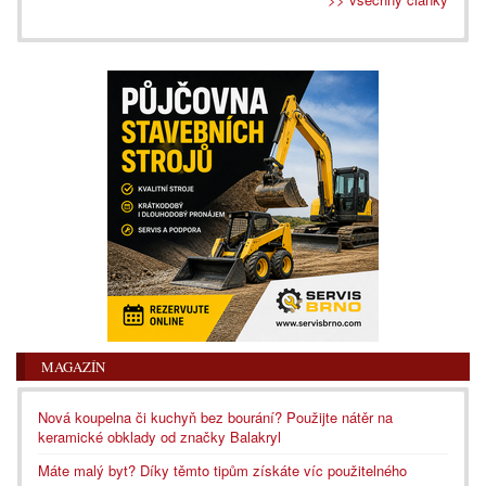
MAGAZÍN
Nová koupelna či kuchyň bez bourání? Použijte nátěr na
keramické obklady od značky Balakryl
Máte malý byt? Díky těmto tipům získáte víc použitelného