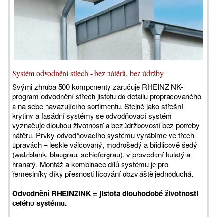
Systém odvodnění střech - bez nátěrů, bez údržby
Svými zhruba 500 komponenty zaručuje RHEINZINK-
program odvodnění střech jistotu do detailu propracovaného
a na sebe navazujícího sortimentu. Stejně jako střešní
krytiny a fasádní systémy se odvodňovací systém
vyznačuje dlouhou životností a bezúdržbovostí bez potřeby
nátěru. Prvky odvodňovacího systému vyrábíme ve třech
úpravách – leskle válcovaný, modrošedý a břidlicově šedý
(walzblank, blaugrau, schiefergrau), v provedení kulatý a
hranatý. Montáž a kombinace dílů systému je pro
řemeslníky díky přesnosti lícování obzvláště jednoduchá.
Odvodnění RHEINZINK = jistota dlouhodobé životnosti
celého systému.