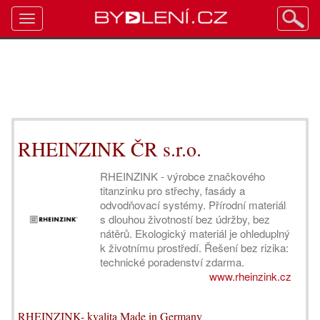
Toggle
navigation
RHEINZINK ČR s.r.o.
RHEINZINK - výrobce značkového
titanzinku pro střechy, fasády a
odvodňovací systémy. Přírodní materiál
s dlouhou životností bez údržby, bez
nátěrů. Ekologický materiál je ohleduplný
k životnímu prostředí. Řešení bez rizika:
technické poradenství zdarma.
www.rheinzink.cz
RHEINZINK- kvalita Made in Germany