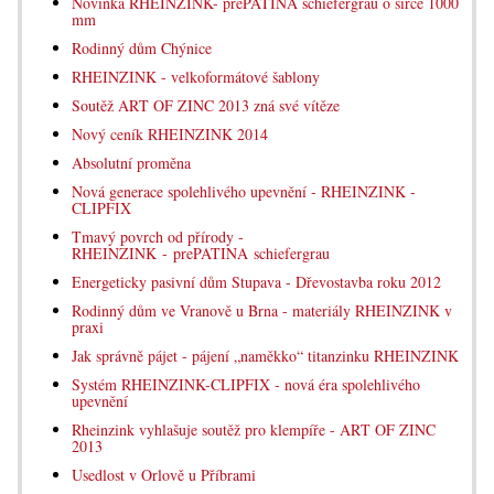
Novinka RHEINZINK- prePATINA schiefergrau o šířce 1000
mm
Rodinný dům Chýnice
RHEINZINK - velkoformátové šablony
Soutěž ART OF ZINC 2013 zná své vítěze
Nový ceník RHEINZINK 2014
Absolutní proměna
Nová generace spolehlivého upevnění - RHEINZINK -
CLIPFIX
Tmavý povrch od přírody -
RHEINZINK - prePATINA schiefergrau
Energeticky pasivní dům Stupava - Dřevostavba roku 2012
Rodinný dům ve Vranově u Brna - materiály RHEINZINK v
praxi
Jak správně pájet - pájení „naměkko“ titanzinku RHEINZINK
Systém RHEINZINK-CLIPFIX - nová éra spolehlivého
upevnění
Rheinzink vyhlašuje soutěž pro klempíře - ART OF ZINC
2013
Usedlost v Orlově u Příbrami