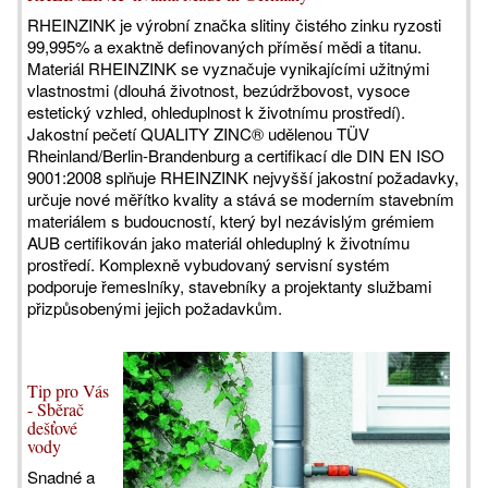
RHEINZINK je výrobní značka slitiny čistého zinku ryzosti
99,995% a exaktně definovaných příměsí mědi a titanu.
Materiál RHEINZINK se vyznačuje vynikajícími užitnými
vlastnostmi (dlouhá životnost, bezúdržbovost, vysoce
estetický vzhled, ohleduplnost k životnímu prostředí).
Jakostní pečetí QUALITY ZINC® udělenou TÜV
Rheinland/Berlin-Brandenburg a certifikací dle DIN EN ISO
9001:2008 splňuje RHEINZINK nejvyšší jakostní požadavky,
určuje nové měřítko kvality a stává se moderním stavebním
materiálem s budoucností, který byl nezávislým grémiem
AUB certifikován jako materiál ohleduplný k životnímu
prostředí. Komplexně vybudovaný servisní systém
podporuje řemeslníky, stavebníky a projektanty službami
přizpůsobenými jejich požadavkům.
Tip pro Vás
- Sběrač
dešťové
vody
Snadné a