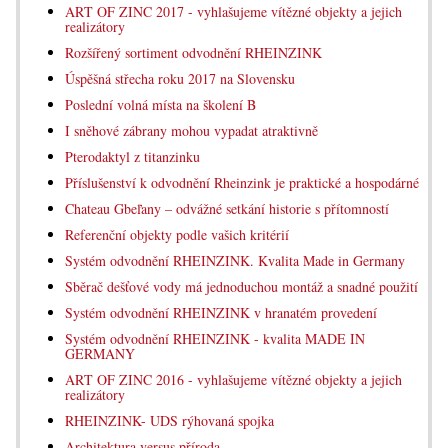
ART OF ZINC 2017 - vyhlašujeme vítězné objekty a jejich
realizátory
Rozšířený sortiment odvodnění RHEINZINK
Úspěšná střecha roku 2017 na Slovensku
Poslední volná místa na školení B
I sněhové zábrany mohou vypadat atraktivně
Pterodaktyl z titanzinku
Příslušenství k odvodnění Rheinzink je praktické a hospodárné
Chateau Gbeľany – odvážné setkání historie s přítomností
Referenční objekty podle vašich kritérií
Systém odvodnění RHEINZINK. Kvalita Made in Germany
Sběrač dešťové vody má jednoduchou montáž a snadné použití
Systém odvodnění RHEINZINK v hranatém provedení
Systém odvodnění RHEINZINK - kvalita MADE IN
GERMANY
ART OF ZINC 2016 - vyhlašujeme vítězné objekty a jejich
realizátory
RHEINZINK- UDS rýhovaná spojka
Architektura versus příroda