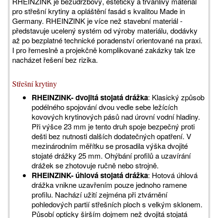
RHEINZINK je bezúdržbový, estetický a trvanlivý materiál
pro střešní krytiny a opláštění fasád s kvalitou Made in
Germany. RHEINZINK je více než stavební materiál -
představuje ucelený systém od výroby materiálu, dodávky
až po bezplatné technické poradenství orientované na praxi.
I pro řemeslně a projekčně komplikované zakázky tak lze
nacházet řešení bez rizika.
Střešní krytiny
RHEINZINK- dvojitá stojatá drážka
: Klasický způsob
podélného spojování dvou vedle sebe ležících
kovových krytinových pásů nad úrovní vodní hladiny.
Při výšce 23 mm je tento druh spoje bezpečný proti
dešti bez nutnosti dalších dodatečných opatření. V
mezinárodním měřítku se prosadila výška dvojité
stojaté drážky 25 mm. Ohýbání profilů a uzavírání
drážek se zhotovuje ručně nebo strojně.
RHEINZINK- úhlová stojatá drážka
: Hotová úhlová
drážka vnikne uzavřením pouze jednoho ramene
profilu. Nachází užití zejména při ztvárnění
pohledových partií střešních ploch s velkým sklonem.
Působí opticky širším dojmem než dvojitá stojatá