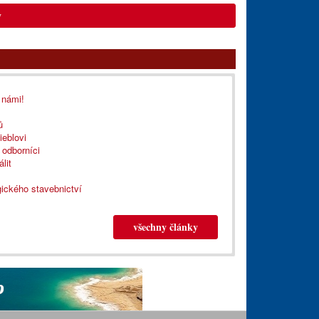
y
 námi!
ů
ieblovi
 odborníci
lit
ického stavebnictví
všechny články