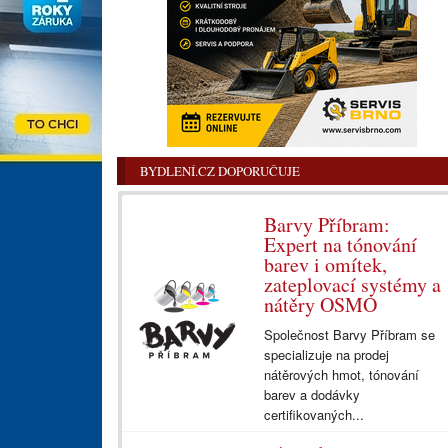
BYDLENÍ.CZ DOPORUČUJE
Barvy Příbram:
Expert na tónování
barev i omítek,
zateplovací systémy a
nátěry OSMO
Společnost Barvy Příbram se
specializuje na prodej
nátěrových hmot, tónování
barev a dodávky
certifikovaných...