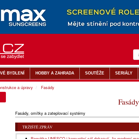
VÉ BYDLENÍ
HOBBY A ZAHRADA
SOUTĚŽE
SERIÁLY
nstrukce a úpravy
Fasády
Fasády
Fasády, omítky a zateplovací systémy
TRŽIŠTĚ ZPRÁV
Památka UNESCO i komunitní sál dokazují, že moderní mate