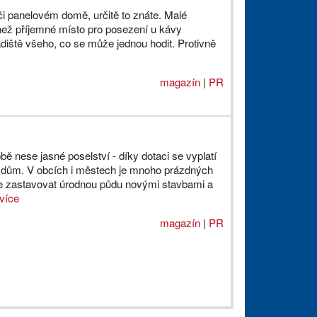
 či panelovém domě, určitě to znáte. Malé
 než příjemné místo pro posezení u kávy
adiště všeho, co se může jednou hodit. Protivně
magazín
|
PR
 nese jasné poselství - díky dotaci se vyplatí
 dům. V obcích i městech je mnoho prázdných
le zastavovat úrodnou půdu novými stavbami a
více
magazín
|
PR