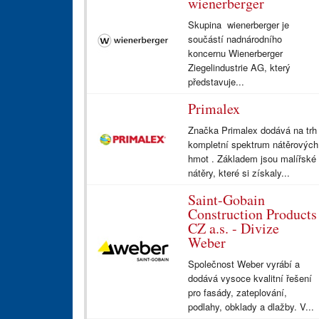
wienerberger
Skupina wienerberger je
součástí nadnárodního
koncernu Wienerberger
Ziegelindustrie AG, který
představuje...
Primalex
Značka Primalex dodává na trh
kompletní spektrum nátěrových
hmot . Základem jsou malířské
nátěry, které si získaly...
Saint-Gobain
Construction Products
CZ a.s. - Divize
Weber
Společnost Weber vyrábí a
dodává vysoce kvalitní řešení
pro fasády, zateplování,
podlahy, obklady a dlažby. V...