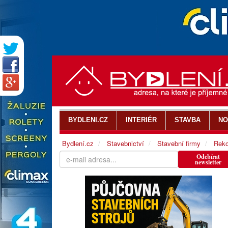
BYDLENI.CZ
INTERIÉR
STAVBA
NO
Bydlení.cz
Stavebnictví
Stavební firmy
Reko
Odebírat
newsletter