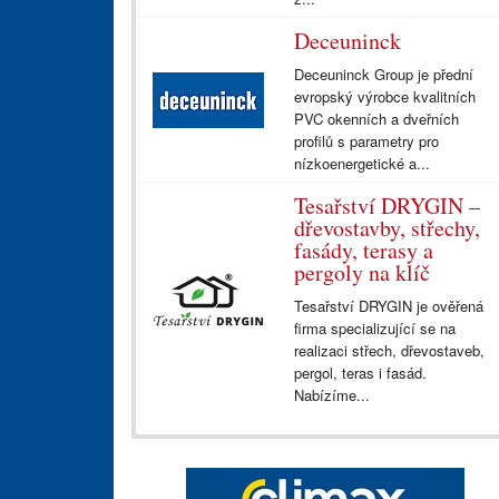
Deceuninck
Deceuninck Group je přední
evropský výrobce kvalitních
PVC okenních a dveřních
profilů s parametry pro
nízkoenergetické a...
Tesařství DRYGIN –
dřevostavby, střechy,
fasády, terasy a
pergoly na klíč
Tesařství DRYGIN je ověřená
firma specializující se na
realizaci střech, dřevostaveb,
pergol, teras i fasád.
Nabízíme...