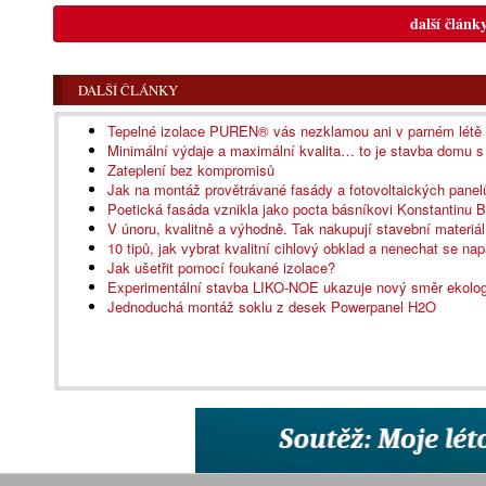
další článk
DALŠÍ ČLÁNKY
Tepelné izolace PUREN® vás nezklamou ani v parném létě
Minimální výdaje a maximální kvalita… to je stavba domu s
Zateplení bez kompromisů
Jak na montáž provětrávané fasády a fotovoltaických panel
Poetická fasáda vznikla jako pocta básníkovi Konstantinu B
V únoru, kvalitně a výhodně. Tak nakupují stavební materiál
10 tipů, jak vybrat kvalitní cihlový obklad a nenechat se napá
Jak ušetřit pomocí foukané izolace?
Experimentální stavba LIKO-NOE ukazuje nový směr ekolog
Jednoduchá montáž soklu z desek Powerpanel H2O