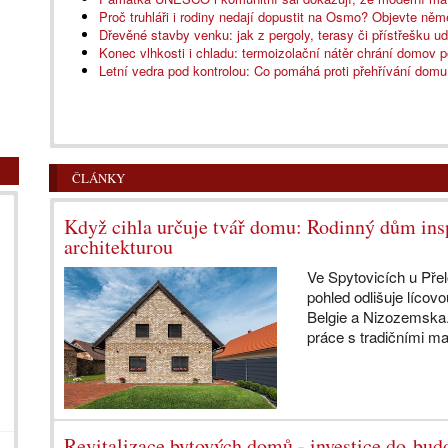
Proč truhláři i rodiny nedají dopustit na Osmo? Objevte ně
Dřevěné stavby venku: jak z pergoly, terasy či přístřešku u
Konec vlhkosti i chladu: termoizolační nátěr chrání domov p
Letní vedra pod kontrolou: Co pomáhá proti přehřívání domu
ČLÁNKY
Když cihla určuje tvář domu: Rodinný dům in
architekturou
Ve Spytovicích u Přel
pohled odlišuje lícov
Belgie a Nizozemska.
práce s tradičními mat
Revitalizace bytových domů - investice do bud