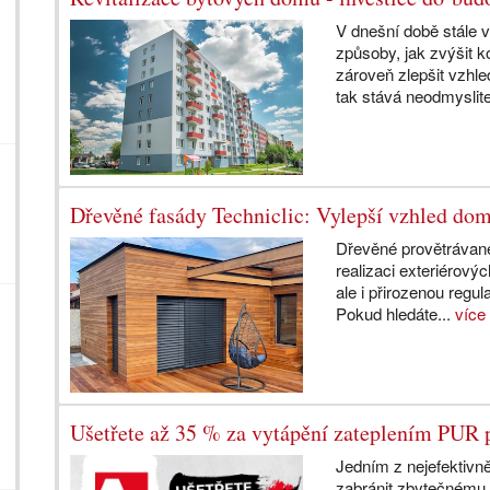
V dnešní době stále 
způsoby, jak zvýšit k
zároveň zlepšit vzhl
tak stává neodmyslite
Dřevěné fasády Techniclic: Vylepší vzhled dom
Dřevěné provětrávané 
realizaci exteriérový
ale i přirozenou regula
Pokud hledáte...
více
Ušetřete až 35 % za vytápění zateplením PUR
Jedním z nejefektivně
zabránit zbytečnému 