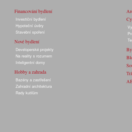
Financování bydlení
Arc
Cyk
Investiční bydlení
Hypoteční úvěry
Vy
Stavební spoření
Pr
Te
Nové bydlení
By
Developerské projekty
Na reality s rozumem
Bl
Inteligentní domy
So
Hobby a zahrada
Trž
Bazény a zastřešení
A
Zahradní architektura
Rady kutilům