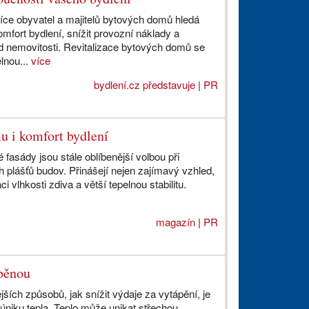
více obyvatel a majitelů bytových domů hledá
omfort bydlení, snížit provozní náklady a
ed nemovitosti. Revitalizace bytových domů se
lnou...
více
bydlení.cz představuje
|
PR
u i komfort bydlení
fasády jsou stále oblíbenější volbou při
ch plášťů budov. Přinášejí nejen zajímavý vzhled,
ci vlhkosti zdiva a větší tepelnou stabilitu.
magazín
|
PR
 pěnou
jších způsobů, jak snížit výdaje za vytápění, je
úniku tepla. Teplo může unikat střechou,