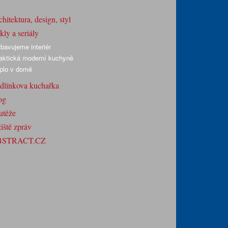
hitektura, design, styl
ly a seriály
bavujeme interiér
aktická moderní kuchyně
plo v domě
dlínkova kuchařka
og
utěže
iště zpráv
BSTRACT.CZ