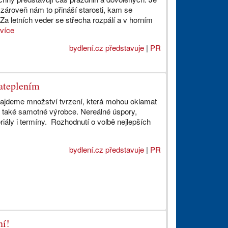
 zároveň nám to přináší starosti, kam se
Za letních veder se střecha rozpálí a v horním
.
více
bydlení.cz představuje
|
PR
ateplením
 najdeme množství tvrzení, která mohou oklamat
le také samotné výrobce. Nereálné úspory,
riály i termíny. Rozhodnutí o volbě nejlepších
bydlení.cz představuje
|
PR
ní!