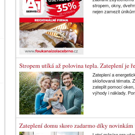
stropem, okny, dveřm
nejen zamezit únikům
Stropem utíká až polovina tepla. Zateplení je ř
Zateplení a energetic
skloňovaná témata. 
zateplit pomocí oken
výhody i náklady. Po
Zateplení domu skoro zadarmo díky novinkám
Letní měsíce pro vše