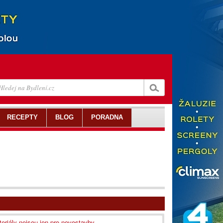
RECEPTY
BLOG
PORADNA
riály nejsou jen pro novostavby