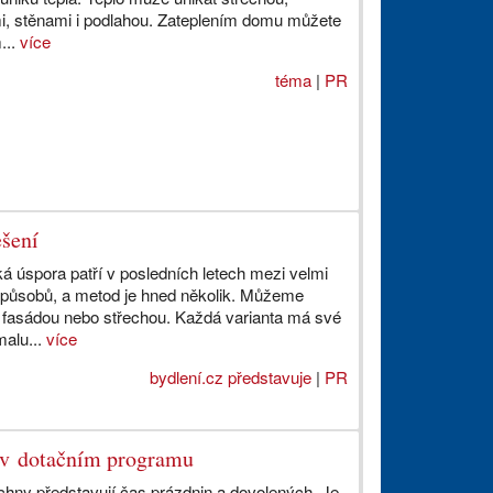
i, stěnami i podlahou. Zateplením domu můžete
...
více
téma
|
PR
ešení
ká úspora patří v posledních letech mezi velmi
Způsobů, a metod je hned několik. Můžeme
, fasádou nebo střechou. Každá varianta má své
malu...
více
bydlení.cz představuje
|
PR
 v dotačním programu
chny představují čas prázdnin a dovolených. Je