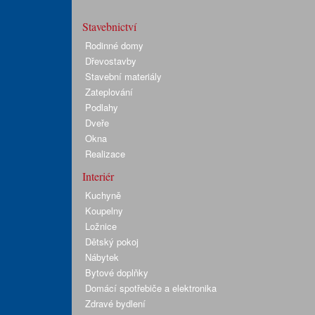
Stavebnictví
Rodinné domy
Dřevostavby
Stavební materiály
Zateplování
Podlahy
Dveře
Okna
Realizace
Interiér
Kuchyně
Koupelny
Ložnice
Dětský pokoj
Nábytek
Bytové doplňky
Domácí spotřebiče a elektronika
Zdravé bydlení