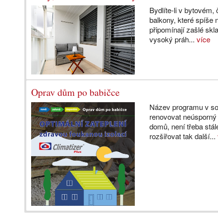
Bydlíte-li v bytovém,
balkony, které spíše
připomínají zašlé skl
vysoký práh...
více
Oprav dům po babičce
Název programu v sobě
renovovat neúsporný
domů, není třeba stá
rozšiřovat tak další...