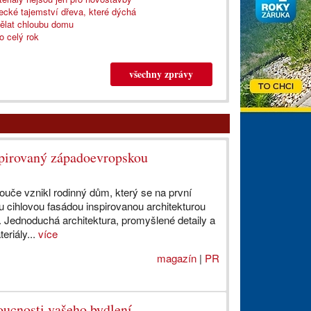
mecké tajemství dřeva, které dýchá
dělat chloubu domu
o celý rok
všechny zprávy
spirovaný západoevropskou
ouče vznikl rodinný dům, který se na první
ou cihlovou fasádou inspirovanou architekturou
 Jednoduchá architektura, promyšlené detaily a
eriály...
více
magazín
|
PR
oucnosti vašeho bydlení