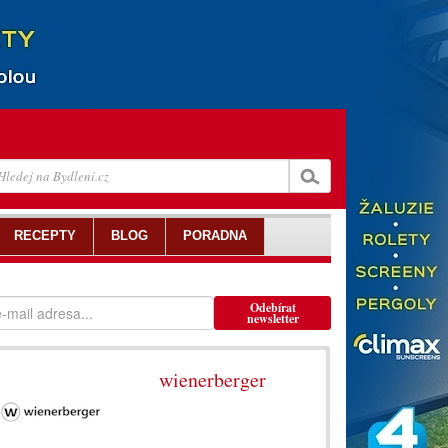
RECEPTY
BLOG
PORADNA
Odebírat
newsletter
wienerberger