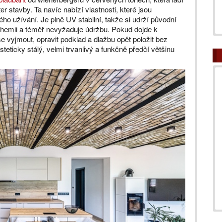
r stavby. Ta navíc nabízí vlastnosti, které jsou
ho užívání. Je plně UV stabilní, takže si udrží původní
 chemii a téměř nevyžaduje údržbu. Pokud dojde k
uše vyjmout, opravit podklad a dlažbu opět položit bez
steticky stálý, velmi trvanlivý a funkčně předčí většinu