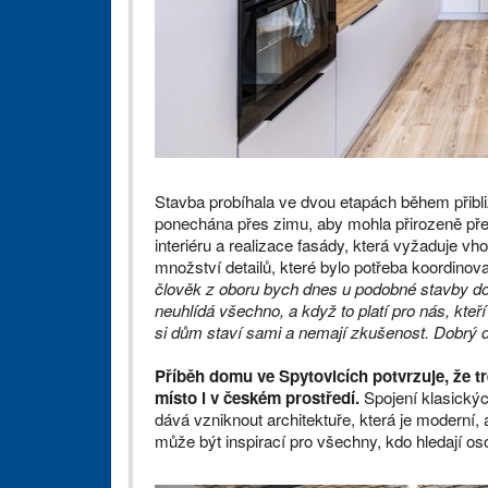
Stavba probíhala ve dvou etapách během přibli
ponechána přes zimu, aby mohla přirozeně pře
interiéru a realizace fasády, která vyžaduje v
množství detailů, které bylo potřeba koordinova
člověk z oboru bych dnes u podobné stavby do
neuhlídá všechno, a když to platí pro nás, kteří 
si dům staví sami a nemají zkušenost. Dobrý do
Příběh domu ve Spytovicích potvrzuje, že tr
místo i v českém prostředí.
Spojení klasickýc
dává vzniknout architektuře, která je moderní, a
může být inspirací pro všechny, kdo hledají os