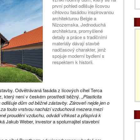
první pohled odlišuje lícovou
cihlovou fasádou inspirovanou
architekturou Belgie a
Nizozemska. Jednoduchá
architektura, promyšlené
detaily a práce s tradičními
materiály dávají stavbě
nadčasový charakter, jenž
spojuje moderní bydlení s
respektem k historii.
 stavby. Odvětrávaná fasáda z lícových cihel Terca
, který není v českém prostředí běžný.
„Plasticita
a odlišuje dům od běžné zástavby. Zároveň nejde jen o
 se za touto vrstvou nachází vzduchová mezera mezi
zené proudění vzduchu, odvádí vlhkost a přispívá k
ká Jakub Weber, investor a spolumajitel stavební