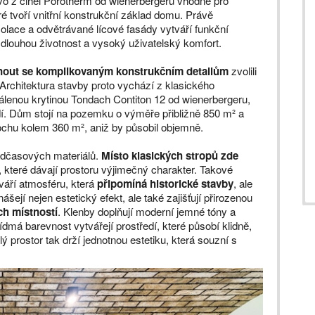
vo z cihel Porotherm od wienerbergeru vhodné pro
ré tvoří vnitřní konstrukční základ domu. Právě
olace a odvětrávané lícové fasády vytváří funkční
, dlouhou životnost a vysoký uživatelský komfort.
hnout se komplikovaným konstrukčním detailům
zvolili
 Architektura stavby proto vychází z klasického
álenou krytinou Tondach Contiton 12 od wienerbergeru,
dí. Dům stojí na pozemku o výměře přibližně 850 m² a
ochu kolem 360 m², aniž by působil objemně.
nadčasových materiálů.
Místo klasických stropů zde
, které dávají prostoru výjimečný charakter. Takové
váří atmosféru, která
připomíná historické stavby
, ale
šejí nejen estetický efekt, ale také zajišťují přirozenou
ch místností
. Klenby doplňují moderní jemné tóny a
řídmá barevnost vytvářejí prostředí, které působí klidně,
prostor tak drží jednotnou estetiku, která souzní s