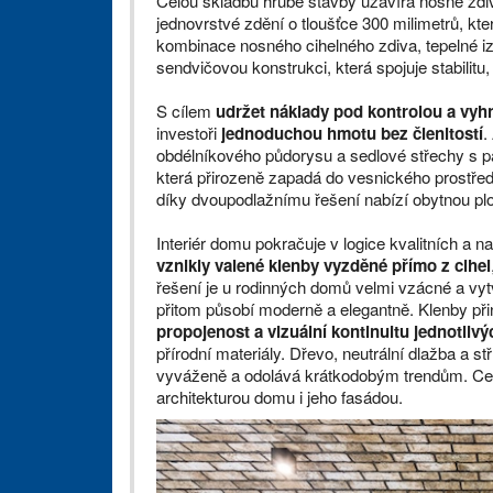
Celou skladbu hrubé stavby uzavírá nosné zdi
jednovrstvé zdění o tloušťce 300 milimetrů, kte
kombinace nosného cihelného zdiva, tepelné iz
sendvičovou konstrukci, která spojuje stabilitu
S cílem
udržet náklady pod kontrolou a vy
investoři
jednoduchou hmotu bez členitostí
.
obdélníkového půdorysu a sedlové střechy s p
která přirozeně zapadá do vesnického prostře
díky dvoupodlažnímu řešení nabízí obytnou pl
Interiér domu pokračuje v logice kvalitních a 
vznikly valené klenby vyzděné přímo z cihel
řešení je u rodinných domů velmi vzácné a vyt
přitom působí moderně a elegantně. Klenby přiná
propojenost a vizuální kontinuitu jednotlivý
přírodní materiály. Dřevo, neutrální dlažba a st
vyváženě a odolává krátkodobým trendům. Celý 
architekturou domu i jeho fasádou.