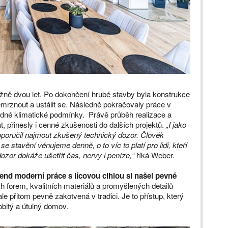
žně dvou let. Po dokončení hrubé stavby byla konstrukce
mrznout a ustálit se. Následně pokračovaly práce v
hodné klimatické podmínky. Právě průběh realizace a
t, přinesly i cenné zkušenosti do dalších projektů.
„I jako
poručil najmout zkušený technický dozor. Člověk
se stavění věnujeme denně, o to víc to platí pro lidi, kteří
zor dokáže ušetřit čas, nervy i peníze,“
říká Weber.
end moderní práce s lícovou cihlou si našel pevné
h forem, kvalitních materiálů a promyšlených detailů
le přitom pevně zakotvená v tradici. Je to přístup, který
obitý a útulný domov.