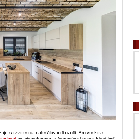
azuje na zvolenou materiálovou filozofii. Pro venkovní
blaubant
od wienerbergeru v červených tónech, která ladí