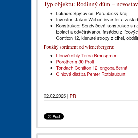
Typ objektu: Rodinný dům – novostav
Lokace: Spytovice, Pardubický kraj
Investor: Jakub Weber, investor a zaklad
Konstrukce: Sendvičová konstrukce s n
izolací a odvětrávanou fasádou z lícový
Contiton 12, klenuté stropy z cihel, obdé
Použitý sortiment od wienerbergeru:
Lícové cihly Terca Bronsgroen
Porotherm 30 Profi
Tondach Contiton 12, engoba černá
Cihlová dlažba Penter Rotblaubunt
02.02.2026
|
PR