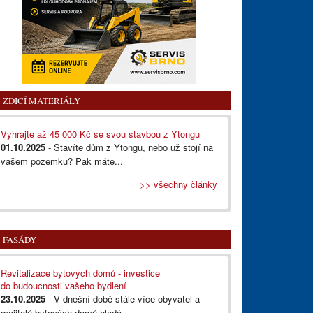
ZDICÍ MATERIÁLY
Vyhrajte až 45 000 Kč se svou stavbou z Ytongu
01.10.2025
- Stavíte dům z Ytongu, nebo už stojí na
vašem pozemku? Pak máte...
>> všechny články
FASÁDY
Revitalizace bytových domů - investice
do budoucnosti vašeho bydlení
23.10.2025
- V dnešní době stále více obyvatel a
majitelů bytových domů hledá...