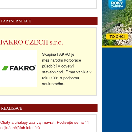
PARTNER SEKCE
FAKRO CZECH s.r.o.
Skupina FAKRO je
mezinárodní korporace
působící v odvětví
stavebnictví. Firma vznikla v
roku 1991 s podporou
soukromého...
REALIZACE
Chaty a chalupy zažívají návrat. Podívejte se na 11
nejkrásnějších interiérů