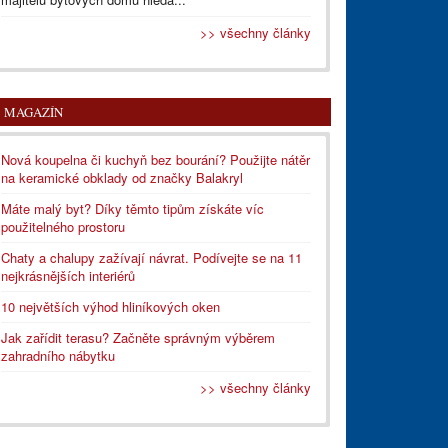
>> všechny články
MAGAZÍN
Nová koupelna či kuchyň bez bourání? Použijte nátěr
na keramické obklady od značky Balakryl
Máte malý byt? Díky těmto tipům získáte víc
použitelného prostoru
Chaty a chalupy zažívají návrat. Podívejte se na 11
nejkrásnějších interiérů
10 největších výhod hliníkových oken
Jak zařídit terasu? Začněte správným výběrem
zahradního nábytku
>> všechny články