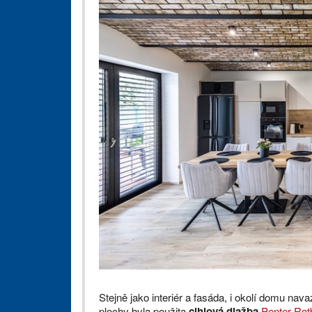
Stejně jako interiér a fasáda, i okolí domu nav
plochy byla použita
cihlová dlažba
Penter Rot