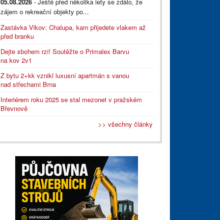
05.08.2026
- Ještě před několika lety se zdálo, že
zájem o rekreační objekty po...
Zastávka Vlkov: Chalupa, kam přijedete vlakem až
před branku
Dejte sbohem rzi! Soutěžte o Primalex Barvu
na kov 2v1
Z bytu 2+kk vznikl luxusní apartmán s vanou
nad střechami Brna
Interiérem roku 2025 se stal mezonet v pražském
Břevnově
>> všechny články