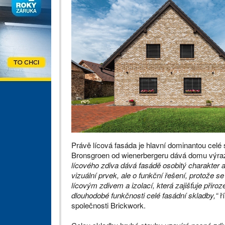
Právě lícová fasáda je hlavní dominantou celé
Bronsgroen od wienerbergeru dává domu výraz
lícového zdiva dává fasádě osobitý charakter 
vizuální prvek, ale o funkční řešení, protože
lícovým zdivem a izolací, která zajišťuje přiro
dlouhodobé funkčnosti celé fasádní skladby,“
ří
společnosti Brickwork.