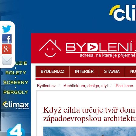
BYDLENI.CZ
INTERIÉR
STAVBA
NO
Bydlení.cz
Architektura, design, styl
Realizace
Když cihla určuje tvář do
západoevropskou architekt