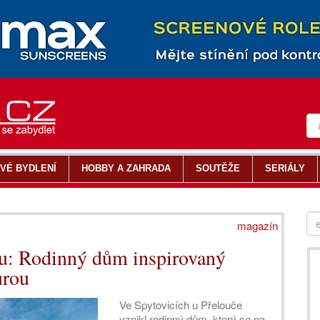
VÉ BYDLENÍ
HOBBY A ZAHRADA
SOUTĚŽE
SERIÁLY
magazín
mu: Rodinný dům inspirovaný
urou
Ve Spytovicích u Přelouče
vznikl rodinný dům, který se na