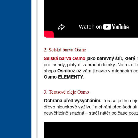
2. Selská barva Osmo
Selská barva Osmo
jako barevný štít, který
pro fasády, ploty či zahradní domky. Na rozdíl
shopu
Osmocz.cz
vám ji navíc v míchacím cen
Osmo ELEMENTY
.
3. Terasové oleje Osmo
Ochrana před vysycháním.
Terasa je tím ne
dřevo hloubkově vyživují a chrání před šednut
neuvěřitelně snadná – stačí nátěr po čase pouz