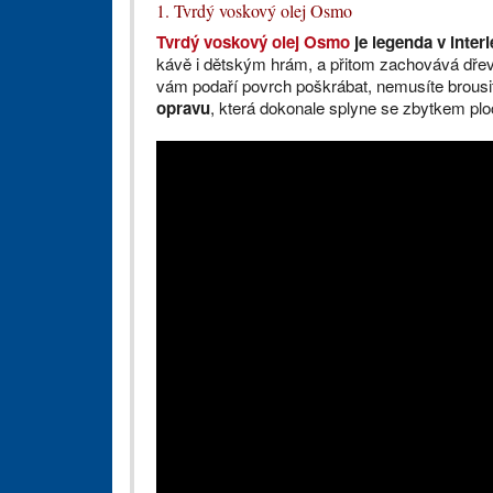
1. Tvrdý voskový olej Osmo
Tvrdý voskový olej Osmo
je legenda v interi
kávě i dětským hrám, a přitom zachovává dře
vám podaří povrch poškrábat, nemusíte brousit
opravu
, která dokonale splyne se zbytkem plo