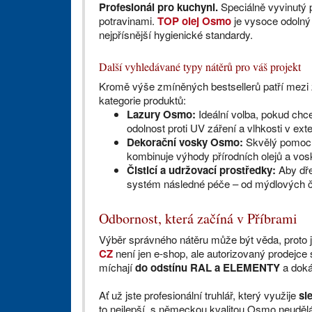
Profesionál pro kuchyni.
Speciálně vyvinutý 
potravinami.
TOP olej Osmo
je vysoce odolný 
nejpřísnější hygienické standardy.
Další vyhledávané typy nátěrů pro váš projekt
Kromě výše zmíněných bestsellerů patří mezi 
kategorie produktů:
Lazury Osmo:
Ideální volba, pokud chc
odolnost proti UV záření a vlhkosti v exte
Dekorační vosky Osmo:
Skvělý pomocní
kombinuje výhody přírodních olejů a vosk
Čisticí a udržovací prostředky:
Aby dře
systém následné péče – od mýdlových či
Odbornost, která začíná v Příbrami
Výběr správného nátěru může být věda, proto je
CZ
není jen e-shop, ale autorizovaný prodejce
míchají
do odstínu RAL a ELEMENTY
a dok
Ať už jste profesionální truhlář, který využije
sl
to nejlepší, s německou kvalitou Osmo neuděl