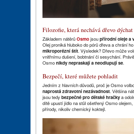
Filozofie, která nechává dřevo dýchat
Základem nátěrů
Osmo
jsou
přírodní oleje a
Olej proniká hluboko do pórů dřeva a chrání ho
mikroporézní štít
. Výsledek? Dřevo může voln
vnitřnímu dušení, bobtnání či sesychání. Právě
Osmo
nikdy nepraskají a neodlupují se
.
Bezpečí, které můžete pohladit
Jedním z hlavních důvodů, proč je Osmo volbou 
naprostá zdravotní nezávadnost
. Většina n
jsou tedy
bezpečné pro dětské hračky
a odol
dítě upustí jídlo na stůl ošetřený Osmo olejem
přírody, nikoliv chemický koktejl.