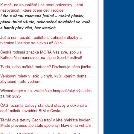
K moři, na koupaliště i na první prázdniny. Letní
nezbytnosti, které ocení děti i rodiče
Léto s dětmi znamená jediné – mokré plavky,
písek úplně všude, nekonečné dovádění ve vodě
a batoh plný věcí, bez kterých...
Ještě není pozdě - pořiďte si zahradní dlažby a
tvárnice Liastone se slevou až 30 %
Česká rodinná značka MORA Vás zve, spolu s
Katkou Neumannovou, na Lipno Sport Festival!
Tvrdá, nebo měkká matrace? Rozhoduje něco jiného
Venkovní rolety v létě: 5 chyb, kvůli kterým doma
zbytečně trpíte vedrem
Wienerberger s.r.o. zveřejňuje hospodářský výsledek
za rok 2025
ČAS rozšířila Datový standard stavby a dokončila
další milník zavádění BIM v Česku
Téměř dvě třetiny Čechů trápí v létě přehřáté bydlení.
Místo prevence ale stále spoléhají hlavně na větrání