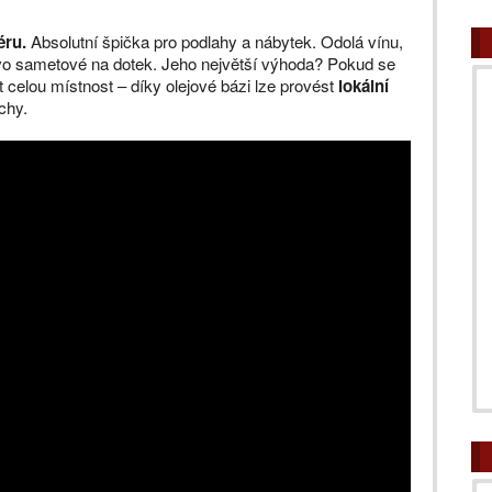
éru.
Absolutní špička pro podlahy a nábytek. Odolá vínu,
vo sametové na dotek. Jeho největší výhoda? Pokud se
 celou místnost – díky olejové bázi lze provést
lokální
chy.