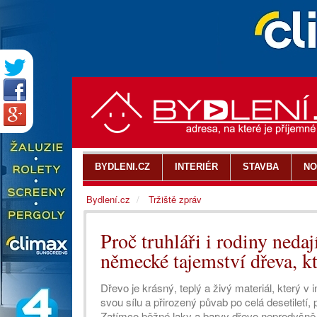
BYDLENI.CZ
INTERIÉR
STAVBA
NO
Bydlení.cz
Tržiště zpráv
Proč truhláři i rodiny neda
německé tajemství dřeva, k
Dřevo je krásný, teplý a živý materiál, který v 
svou sílu a přirozený půvab po celá desetiletí,
Zatímco běžné laky a barvy dřevo neprodyšně