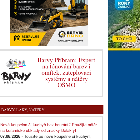
Barvy Příbram: Expert
na tónování barev i
omítek, zateplovací
systémy a nátěry
OSMO
BARVY, LAKY, NÁTĚRY
Nová koupelna či kuchyň bez bourání? Použijte nátěr
na keramické obklady od značky Balakryl
07.08.2026
- Toužíte po nové koupelně či kuchyni,