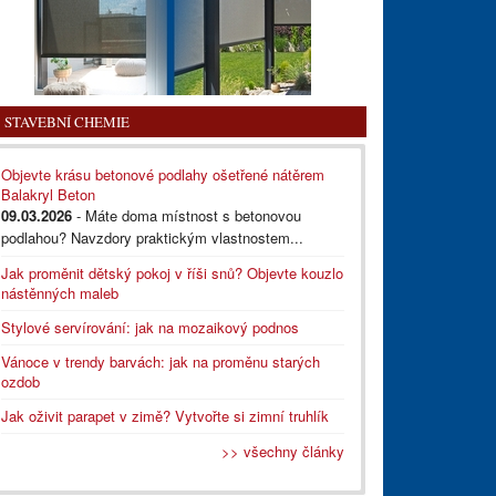
STAVEBNÍ CHEMIE
Objevte krásu betonové podlahy ošetřené nátěrem
Balakryl Beton
09.03.2026
- Máte doma místnost s betonovou
podlahou? Navzdory praktickým vlastnostem...
Jak proměnit dětský pokoj v říši snů? Objevte kouzlo
nástěnných maleb
Stylové servírování: jak na mozaikový podnos
Vánoce v trendy barvách: jak na proměnu starých
ozdob
Jak oživit parapet v zimě? Vytvořte si zimní truhlík
>> všechny články