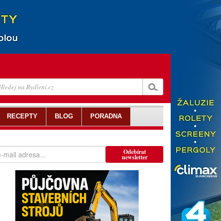
RECEPTY
BLOG
PORADNA
Odebírat
newsletter