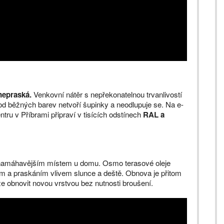
 nepraská.
Venkovní nátěr s nepřekonatelnou trvanlivostí
 od běžných barev netvoří šupinky a neodlupuje se. Na e-
tru v Příbrami připraví v tisících odstínech
RAL a
jnamáhavějším místem u domu. Osmo terasové oleje
ím a praskáním vlivem slunce a deště. Obnova je přitom
e obnovit novou vrstvou bez nutnosti broušení.