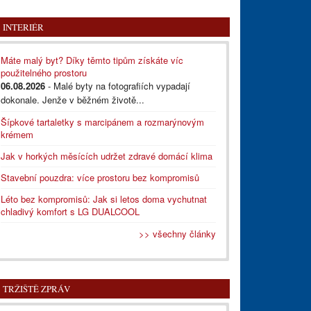
INTERIÉR
Máte malý byt? Díky těmto tipům získáte víc
použitelného prostoru
06.08.2026
- Malé byty na fotografiích vypadají
dokonale. Jenže v běžném životě...
Šípkové tartaletky s marcipánem a rozmarýnovým
krémem
Jak v horkých měsících udržet zdravé domácí klima
Stavební pouzdra: více prostoru bez kompromisů
Léto bez kompromisů: Jak si letos doma vychutnat
chladivý komfort s LG DUALCOOL
>> všechny články
TRŽIŠTĚ ZPRÁV