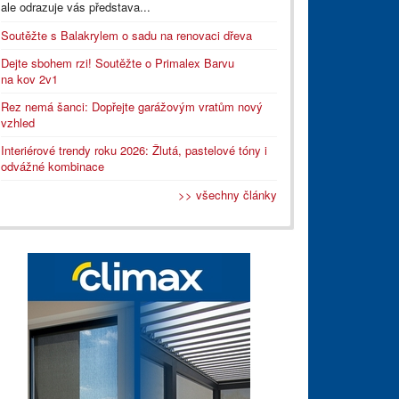
ale odrazuje vás představa...
Soutěžte s Balakrylem o sadu na renovaci dřeva
Dejte sbohem rzi! Soutěžte o Primalex Barvu
na kov 2v1
Rez nemá šanci: Dopřejte garážovým vratům nový
vzhled
Interiérové trendy roku 2026: Žlutá, pastelové tóny i
odvážné kombinace
>> všechny články