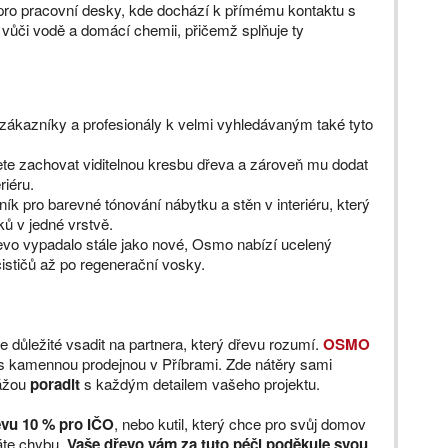
pro pracovní desky, kde dochází k přímému kontaktu s
vůči vodě a domácí chemii, přičemž splňuje ty
zákazníky a profesionály k velmi vyhledávaným také tyto
ete zachovat viditelnou kresbu dřeva a zároveň mu dodat
riéru.
k pro barevné tónování nábytku a stěn v interiéru, který
ů v jedné vrstvě.
vo vypadalo stále jako nové, Osmo nabízí ucelený
stičů až po regenerační vosky.
 důležité vsadit na partnera, který dřevu rozumí.
OSMO
 s kamennou prodejnou v Příbrami. Zde nátěry sami
ážou
poradit
s každým detailem vašeho projektu.
evu 10 % pro IČO
, nebo kutil, který chce pro svůj domov
áte chybu.
Vaše dřevo vám za tuto péči poděkuje svou