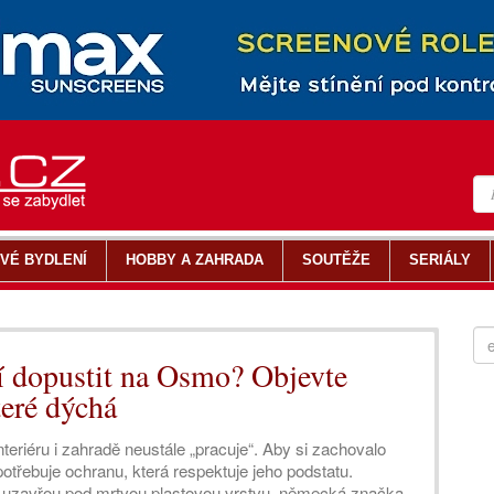
VÉ BYDLENÍ
HOBBY A ZAHRADA
SOUTĚŽE
SERIÁLY
jí dopustit na Osmo? Objevte
teré dýchá
interiéru i zahradě neustále „pracuje“. Aby si zachovalo
 potřebuje ochranu, která respektuje jeho podstatu.
 uzavřou pod mrtvou plastovou vrstvu, německá značka