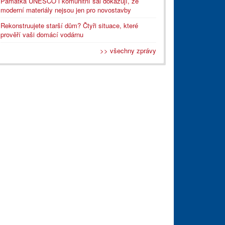
Památka UNESCO i komunitní sál dokazují, že
moderní materiály nejsou jen pro novostavby
Rekonstruujete starší dům? Čtyři situace, které
prověří vaši domácí vodárnu
>> všechny zprávy