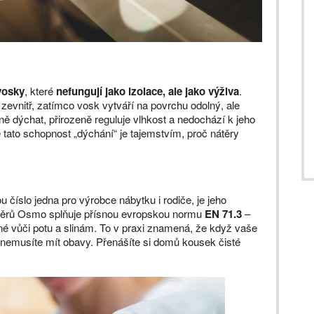
 vosky
, které
nefungují jako izolace, ale jako výživa
.
 zevnitř, zatímco vosk vytváří na povrchu odolný, ale
ě dýchat, přirozeně reguluje vlhkost a nedochází k jeho
 tato schopnost „dýchání“ je tajemstvím, proč nátěry
číslo jedna pro výrobce nábytku i rodiče, je jeho
átěrů Osmo splňuje přísnou evropskou normu
EN 71.3
–
né vůči potu a slinám. To v praxi znamená, že když vaše
, nemusíte mít obavy. Přenášíte si domů kousek čisté