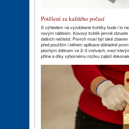
Potěšení za každého počasí
S výhledem na vyzdobené truhlíky bude i to nej
novým nátěrem. Kovový truhlík jemně zbruste 
dalších nečistot. Povrch musí být také zbaven
před použitím i během aplikace důkladně promí
plochým štětcem ve 2–⁠⁠⁠⁠⁠⁠3 vrstvách, mezi kte
přilne a díky výbornému rozlivu zajistí dokonale