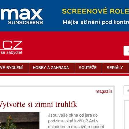
VÉ BYDLENÍ
HOBBY A ZAHRADA
SOUTĚŽE
SERIÁLY
magazín
Vytvořte si zimní truhlík
Jsou vaše okna od jara do
podzimu plná květin? Ani v
chladném a mrazivém období