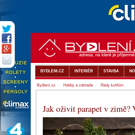
BYDLENI.CZ
INTERIÉR
STAVBA
NO
Bydlení.cz
Hobby a zahrada
Rady kutilům
Jak oživit parapet v zimě? 