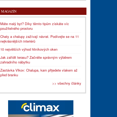
MAGAZÍN
Máte malý byt? Díky těmto tipům získáte víc
použitelného prostoru
Chaty a chalupy zažívají návrat. Podívejte se na 11
nejkrásnějších interiérů
10 největších výhod hliníkových oken
Jak zařídit terasu? Začněte správným výběrem
zahradního nábytku
Zastávka Vlkov: Chalupa, kam přijedete vlakem až
před branku
>> všechny články