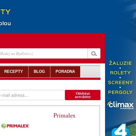
RECEPTY
BLOG
PORADNA
Odebírat
newsletter
Primalex