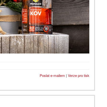
Poslat e-mailem
|
Verze pro tisk