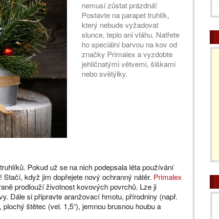
nemusí zůstat prázdná!
Postavte na parapet truhlík,
který nebude vyžadovat
slunce, teplo ani vláhu. Natřete
ho speciální barvou na kov od
značky Primalex a vyzdobte
jehličnatými větvemi, šiškami
nebo světýlky.
ruhlíků. Pokud už se na nich podepsala léta používání
! Stačí, když jim dopřejete nový ochranný nátěr.
Primalex
aně prodlouží životnost kovových povrchů. Lze ji
vy. Dále si připravte aranžovací hmotu, přírodniny (např.
), plochý štětec (vel. 1,5“), jemnou brusnou houbu a