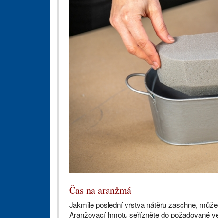
Čas na aranžmá
Jakmile poslední vrstva nátěru zaschne, můž
Aranžovací hmotu seřízněte do požadované veliko