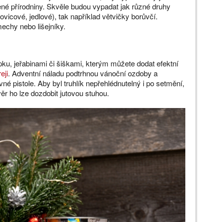
ené přírodniny. Skvěle budou vypadat jak různé druhy
ovicové, jedlové), tak například větvičky borůvčí.
chy nebo lišejníky.
ípku, jeřabinami či šiškami, kterým můžete dodat efektní
eji
. Adventní náladu podtrhnou vánoční ozdoby a
né pistole. Aby byl truhlík nepřehlédnutelný i po setmění,
r ho lze dozdobit jutovou stuhou.