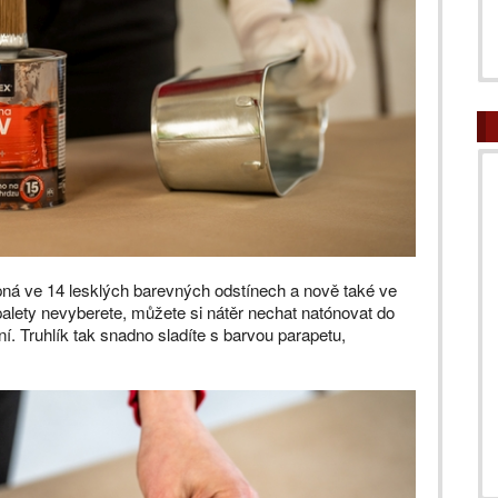
ná ve 14 lesklých barevných odstínech a nově také ve
palety nevyberete, můžete si nátěr nechat natónovat do
í. Truhlík tak snadno sladíte s barvou parapetu,