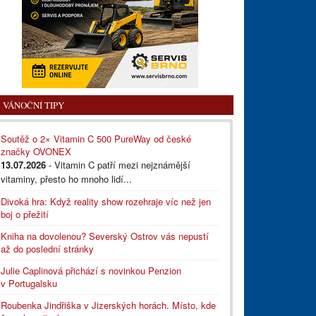
VÁNOČNÍ TIPY
Soutěž o 2× Vitamin C 500 PureWay od české
značky OVONEX
13.07.2026
- Vitamin C patří mezi nejznámější
vitaminy, přesto ho mnoho lidí...
Divoká hra: Když reality show rozehraje víc než jen
boj o přežití
Kniha na dovolenou? Severský Ostrov vás nepustí
až do poslední stránky
Julie Caplinová přichází s novinkou Penzion
v Portugalsku
Roubenka Jindřiška v Jizerských horách. Místo, kde