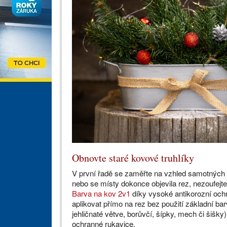
Obnovte staré kovové truhlíky
V první řadě se zaměřte na vzhled samotných t
nebo se místy dokonce objevila rez, nezoufejte
Barva na kov 2v1
díky vysoké antikorozní ochr
aplikovat přímo na rez bez použití základní bar
jehličnaté větve, borůvčí, šípky, mech či šišky
ochranné rukavice.