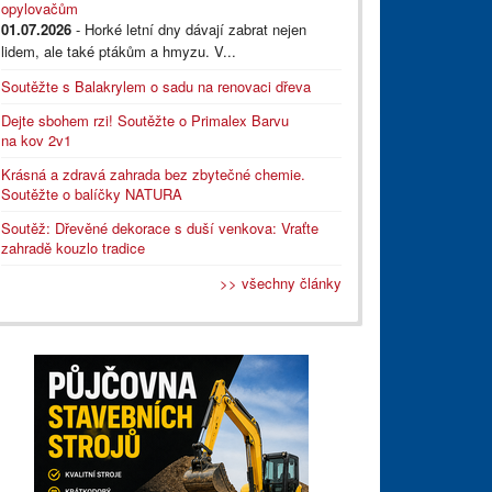
opylovačům
01.07.2026
- Horké letní dny dávají zabrat nejen
lidem, ale také ptákům a hmyzu. V...
Soutěžte s Balakrylem o sadu na renovaci dřeva
Dejte sbohem rzi! Soutěžte o Primalex Barvu
na kov 2v1
Krásná a zdravá zahrada bez zbytečné chemie.
Soutěžte o balíčky NATURA
Soutěž: Dřevěné dekorace s duší venkova: Vraťte
zahradě kouzlo tradice
>> všechny články