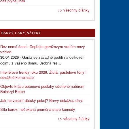
čas plyne jinak
>> všechny články
BARVY, LAKY, NÁTĚRY
Rez nemá šanci: Dopřejte garážovým vratům nový
vzhled
30.04.2026
- Garáž se zásadně podílí na celkovém
dojmu z vašeho domu. Drobná rez...
Interiérové trendy roku 2026: Žlutá, pastelové tóny i
odvážné kombinace
Objevte krásu betonové podlahy ošetřené nátěrem
Balakryl Beton
Jak rozveselit dětský pokoj? Barvy dokážou divy!
Síla barev: nečekaná proměna staré komody
>> všechny články