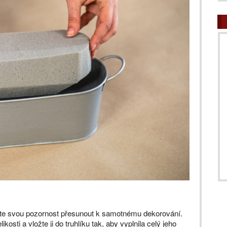
ete svou pozornost přesunout k samotnému dekorování.
sti a vložte ji do truhlíku tak, aby vyplnila celý jeho