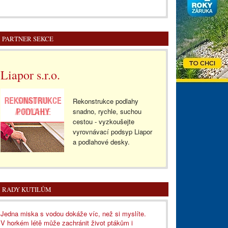
PARTNER SEKCE
Liapor s.r.o.
Rekonstrukce podlahy
snadno, rychle, suchou
cestou - vyzkoušejte
vyrovnávací podsyp Liapor
a podlahové desky.
RADY KUTILŮM
Jedna miska s vodou dokáže víc, než si myslíte.
V horkém létě může zachránit život ptákům i