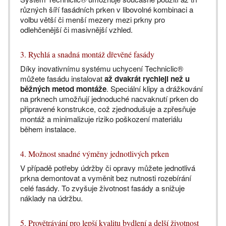
různých šíří fasádních prken v libovolné kombinaci a
volbu větší či menší mezery mezi prkny pro
odlehčenější či masivnější vzhled.
3. Rychlá a snadná montáž dřevěné fasády
Díky inovativnímu systému uchycení Techniclic®
můžete fasádu instalovat
až dvakrát rychleji než u
běžných metod montáže
. Speciální klipy a drážkování
na prknech umožňují jednoduché nacvaknutí prken do
připravené konstrukce, což zjednodušuje a zpřesňuje
montáž a minimalizuje riziko poškození materiálu
během instalace.
4. Možnost snadné výměny jednotlivých prken
V případě potřeby údržby či opravy můžete jednotlivá
prkna demontovat a vyměnit bez nutnosti rozebírání
celé fasády. To zvyšuje životnost fasády a snižuje
náklady na údržbu.
5. Provětrávání pro lepší kvalitu bydlení a delší životnost