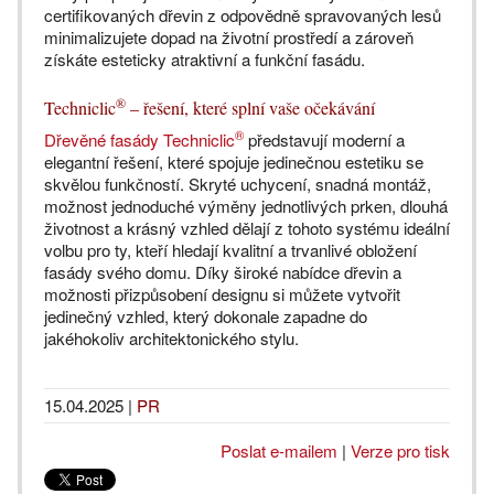
certifikovaných dřevin z odpovědně spravovaných lesů
minimalizujete dopad na životní prostředí a zároveň
získáte esteticky atraktivní a funkční fasádu.
®
Techniclic
– řešení, které splní vaše očekávání
®
Dřevěné fasády Techniclic
představují moderní a
elegantní řešení, které spojuje jedinečnou estetiku se
skvělou funkčností. Skryté uchycení, snadná montáž,
možnost jednoduché výměny jednotlivých prken, dlouhá
životnost a krásný vzhled dělají z tohoto systému ideální
volbu pro ty, kteří hledají kvalitní a trvanlivé obložení
fasády svého domu. Díky široké nabídce dřevin a
možnosti přizpůsobení designu si můžete vytvořit
jedinečný vzhled, který dokonale zapadne do
jakéhokoliv architektonického stylu.
15.04.2025
|
PR
Poslat e-mailem
|
Verze pro tisk