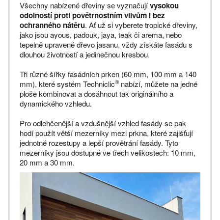
Všechny nabízené dřeviny se vyznačují
vysokou
odolností proti povětrnostním vlivům i bez
ochranného nátěru
. Ať už si vyberete tropické dřeviny,
jako jsou ayous, padouk, jaya, teak či arema, nebo
tepelně upravené dřevo jasanu, vždy získáte fasádu s
dlouhou životností a jedinečnou kresbou.
Tři různé šířky fasádních prken (60 mm, 100 mm a 140
®
mm), které systém Techniclic
nabízí, můžete na jedné
ploše kombinovat a dosáhnout tak originálního a
dynamického vzhledu.
Pro odlehčenější a vzdušnější vzhled fasády se pak
hodí použít větší mezerníky mezi prkna, které zajišťují
jednotné rozestupy a lepší provětrání fasády. Tyto
mezerníky jsou dostupné ve třech velikostech: 10 mm,
20 mm a 30 mm.