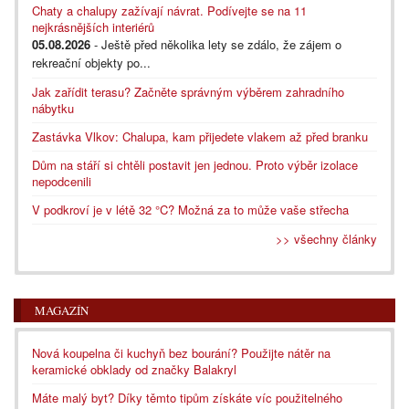
Chaty a chalupy zažívají návrat. Podívejte se na 11
nejkrásnějších interiérů
05.08.2026
- Ještě před několika lety se zdálo, že zájem o
rekreační objekty po...
Jak zařídit terasu? Začněte správným výběrem zahradního
nábytku
Zastávka Vlkov: Chalupa, kam přijedete vlakem až před branku
Dům na stáří si chtěli postavit jen jednou. Proto výběr izolace
nepodcenili
V podkroví je v létě 32 °C? Možná za to může vaše střecha
>> všechny články
MAGAZÍN
Nová koupelna či kuchyň bez bourání? Použijte nátěr na
keramické obklady od značky Balakryl
Máte malý byt? Díky těmto tipům získáte víc použitelného