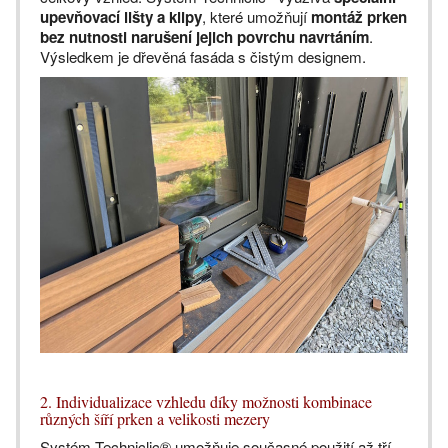
upevňovací lišty a klipy
, které umožňují
montáž prken
bez nutnosti narušení jejich povrchu navrtáním
.
Výsledkem je dřevěná fasáda s čistým designem.
2. Individualizace vzhledu díky možnosti kombinace
různých šíří prken a velikosti mezery
Systém Techniclic® umožňuje současné použití až tří