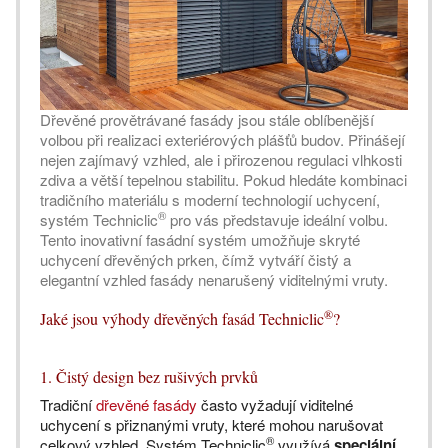
Dřevěné provětrávané fasády jsou stále oblíbenější
volbou při realizaci exteriérových plášťů budov. Přinášejí
nejen zajímavý vzhled, ale i přirozenou regulaci vlhkosti
zdiva a větší tepelnou stabilitu. Pokud hledáte kombinaci
tradičního materiálu s moderní technologií uchycení,
®
systém Techniclic
pro vás představuje ideální volbu.
Tento inovativní fasádní systém umožňuje skryté
uchycení dřevěných prken, čímž vytváří čistý a
elegantní vzhled fasády nenarušený viditelnými vruty.
®
Jaké jsou výhody dřevěných fasád Techniclic
?
1. Čistý design bez rušivých prvků
Tradiční
dřevěné fasády
často vyžadují viditelné
uchycení s přiznanými vruty, které mohou narušovat
®
celkový vzhled. Systém Techniclic
využívá
speciální