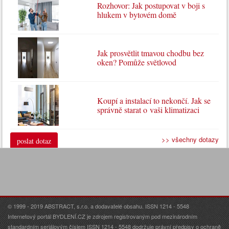
Rozhovor: Jak postupovat v boji s
hlukem v bytovém domě
Jak prosvětlit tmavou chodbu bez
oken? Pomůže světlovod
Koupí a instalací to nekončí. Jak se
správně starat o vaši klimatizaci
>> všechny dotazy
poslat dotaz
© 1999 - 2019 ABSTRACT, s.r.o. a dodavatelé obsahu. ISSN 1214 - 5548
Internetový portál BYDLENÍ.CZ je zdrojem registrovaným pod mezinárodním
standardním seriálovým číslem ISSN 1214 - 5548 dodržuje právní předpisy o ochraně