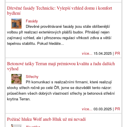
Dřevěné fasády Techniclic: Vylepší vzhled domu i komfort
bydlení
Fasády
Dřevěné provětrávané fasády jsou stále oblíbenější
volbou při realizaci exteriérových plášťů budov. Přinášejí nejen
zajímavý vzhled, ale i přirozenou regulaci vlhkosti zdiva a větší
tepelnou stabilitu. Pokud hledáte...
více...
15.04.2025 |
PR
Betonové tašky Terran mají prémiovou kvalitu a řadu dalších
výhod
Střechy
Při komunikaci s realizačními firmami, které realizují
stovky střech ročně po celé ČR, jsme se dozvěděli tento názor:
průsečíkem všech dobrých vlastností střechy je betonová střešní
krytina Terran.
více...
03.03.2025 |
PR
Požírač hluku Wolf aneb Hluk už mi nevadí
Akustika