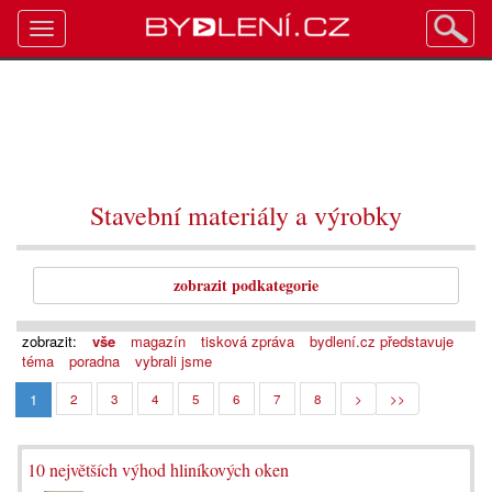
Toggle
navigation
Stavební materiály a výrobky
zobrazit podkategorie
zobrazit:
vše
magazín
tisková zpráva
bydlení.cz představuje
téma
poradna
vybrali jsme
1
2
3
4
5
6
7
8
>
>>
10 největších výhod hliníkových oken