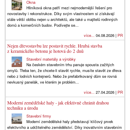
Okna
Hliníková okna patří mezi nejmodernější řešení pro
novostavby i rekonstrukce. Díky svým vlastnostem si získávají
stále větší oblibu nejen u architektů, ale také u majitelů rodinných
domů a komerčních budov. Podívejte se...
více...
04.08.2026 |
PR
Nejen dřevostavbu lze postavit rychle. Hrubá stavba
z keramického betonu je hotová do 2 dnů
Stavební materiály a výrobky
Na českém stavebním trhu panuje spousta zažitých
omylů. Třeba ten, že chcete-li stavět rychle, musíte stavět ze dřeva
nebo z lodních kontejnerů. Nebo že prefabrikovaný dům se rovná
nevkusný panelák, ve kterém je problém...
více...
27.04.2026 |
PR
Moderní zemědělské haly - jak efektivně chránit drahou
techniku a úrodu
Stavební firmy
Moderní zemědělské haly představují klíčový prvek
efektivního a udržitelného zemědělství. Díky inovativním stavebním