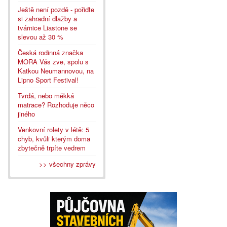
Ještě není pozdě - pořiďte
si zahradní dlažby a
tvárnice Liastone se
slevou až 30 %
Česká rodinná značka
MORA Vás zve, spolu s
Katkou Neumannovou, na
Lipno Sport Festival!
Tvrdá, nebo měkká
matrace? Rozhoduje něco
jiného
Venkovní rolety v létě: 5
chyb, kvůli kterým doma
zbytečně trpíte vedrem
>> všechny zprávy