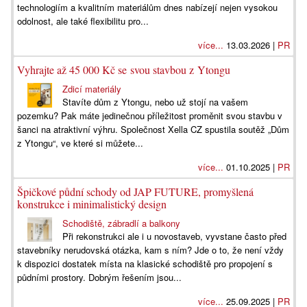
technologiím a kvalitním materiálům dnes nabízejí nejen vysokou
odolnost, ale také flexibilitu pro...
více...
13.03.2026 |
PR
Vyhrajte až 45 000 Kč se svou stavbou z Ytongu
Zdicí materiály
Stavíte dům z Ytongu, nebo už stojí na vašem
pozemku? Pak máte jedinečnou příležitost proměnit svou stavbu v
šanci na atraktivní výhru. Společnost Xella CZ spustila soutěž „Dům
z Ytongu“, ve které si můžete...
více...
01.10.2025 |
PR
Špičkové půdní schody od JAP FUTURE, promyšlená
konstrukce i minimalistický design
Schodiště, zábradlí a balkony
Při rekonstrukci ale i u novostaveb, vyvstane často před
stavebníky nerudovská otázka, kam s ním? Jde o to, že není vždy
k dispozici dostatek místa na klasické schodiště pro propojení s
půdními prostory. Dobrým řešením jsou...
více...
25.09.2025 |
PR