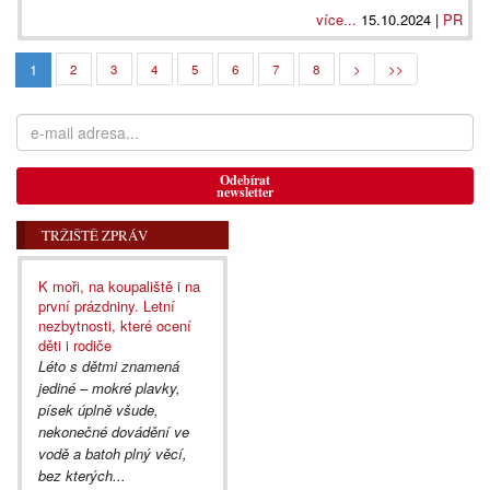
více...
15.10.2024 |
PR
1
2
3
4
5
6
7
8
>
>>
Odebírat
newsletter
TRŽIŠTĚ ZPRÁV
K moři, na koupaliště i na
první prázdniny. Letní
nezbytnosti, které ocení
děti i rodiče
Léto s dětmi znamená
jediné – mokré plavky,
písek úplně všude,
nekonečné dovádění ve
vodě a batoh plný věcí,
bez kterých...