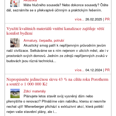
Máte hlučného souseda? Nebo dokonce sousedy? Čtěte
dál, seznámíte se s překvapivě účinným a praktickým řešením.
více...
26.02.2025 |
PR
Využití kvalitních materiálů vnitřní kanalizace zajišťuje větší
komfort bydlení
Armatury, čerpadla, potrubí
Akustický smog patří k nepříjemným průvodním jevům
naší civilizace. Setkáváme se s ním nejenom v ulicích měst, ale i v
prostorách svých domovů. Jedním ze zdrojů nepříjemných zvuků v
budovách jsou různá technická...
více...
04.12.2024 |
PR
Nepropásněte jedinečnou slevu 43 % na cihlu roku Porotherm
a soutěž o 1 000 000 Kč
Zdicí materiály
Plánujete letos stavět svůj vysněný dům nebo
přemýšlíte o renovaci? Přinášíme vám nabídku, kterou si nesmíte
nechat ujít! Wienerberger přichází s exkluzivní akcí, která potěší
nejen vaše stavební plány, ale i...