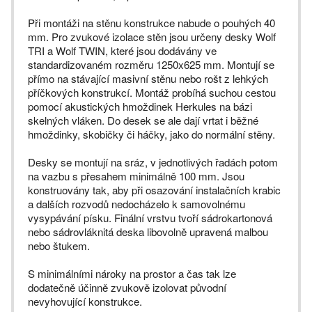
Při montáži na stěnu konstrukce nabude o pouhých 40
mm. Pro zvukové izolace stěn jsou určeny desky Wolf
TRI a Wolf TWIN, které jsou dodávány ve
standardizovaném rozměru 1250x625 mm. Montují se
přímo na stávající masivní stěnu nebo rošt z lehkých
příčkových konstrukcí. Montáž probíhá suchou cestou
pomocí akustických hmoždinek Herkules na bázi
skelných vláken. Do desek se ale dají vrtat i běžné
hmoždinky, skobičky či háčky, jako do normální stěny.
Desky se montují na sráz, v jednotlivých řadách potom
na vazbu s přesahem minimálně 100 mm. Jsou
konstruovány tak, aby při osazování instalačních krabic
a dalších rozvodů nedocházelo k samovolnému
vysypávání písku. Finální vrstvu tvoří sádrokartonová
nebo sádrovláknitá deska libovolně upravená malbou
nebo štukem.
S minimálními nároky na prostor a čas tak lze
dodatečně účinně zvukově izolovat původní
nevyhovující konstrukce.