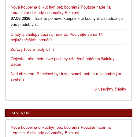
Nová koupelna či kuchyň bez bourání? Použijte nátěr na
keramické obklady od značky Balakryl
07.08.2026
- Toužíte po nové koupelně či kuchyni, ale odrazuje
vás představa...
Chaty a chalupy zažívají návrat. Podívejte se na 11
nejkrásnějších interiérů
Zdravý krov a teplý dům
Objevte krásu betonové podlahy ošetřené nátěrem Balakryl
Beton
Nad obzorem: Panelový byt inspirovaný mořem a jachtařským
světem
>> všechny články
MAGAZÍN
Nová koupelna či kuchyň bez bourání? Použijte nátěr na
keramické obklady od značky Balakryl