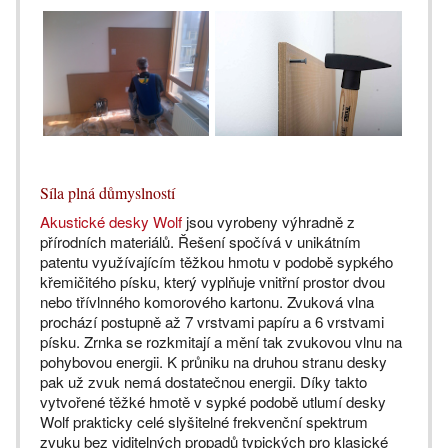
Síla plná důmyslností
Akustické desky Wolf
jsou vyrobeny výhradně z
přírodních materiálů. Řešení spočívá v unikátním
patentu využívajícím těžkou hmotu v podobě sypkého
křemičitého písku, který vyplňuje vnitřní prostor dvou
nebo třívlnného komorového kartonu. Zvuková vlna
prochází postupně až 7 vrstvami papíru a 6 vrstvami
písku. Zrnka se rozkmitají a mění tak zvukovou vlnu na
pohybovou energii. K průniku na druhou stranu desky
pak už zvuk nemá dostatečnou energii. Díky takto
vytvořené těžké hmotě v sypké podobě utlumí desky
Wolf prakticky celé slyšitelné frekvenční spektrum
zvuku bez viditelných propadů typických pro klasické