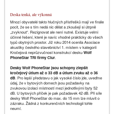
Deska tenká, ale výkonná
Mnozí obyvatelé takto hlučných přístřešků mají ve finále
pocit, že se s tím nedá nic dělat a zkoušejí si útrpně
„zvyknout“. Rezignovat ale není nutné. Existuje velmi
účinné řešení, které je navíc vhodné prakticky do všech
typů obytných prostor. Již roku 2014 ocenila Asociace
akustiky českého stavebnictví 1. místem v kategorii
Kročejová neprůzvučnost konstrukcí desku
Wolf
PhoneStar TRI firmy Ciur
.
Desky Wolf PhoneStar jsou schopny zlepšit
kročejový útlum až o 33 dB a útlum zvuku až o 36
dB
. Pro lepší představu o jak vysoké číslo jde, uveďme
údaj, že v bytových domech jsou požadavky na
zvukovou izolaci místností mezi jednotlivými byty 52
dB. U bytových příček je pak požadavek 42 dB. Při síle
desky Wolf PhoneStar do max. do 15 mm lze mluvit o
zázraku. Žádná z konkurenčních technologii tohle
neumí.