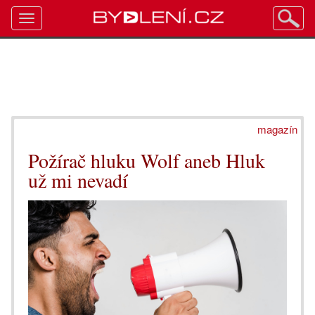
Toggle
navigation
magazín
Požírač hluku Wolf aneb Hluk
už mi nevadí