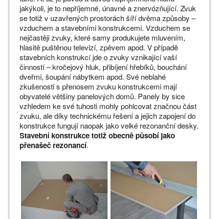
jakýkoli, je to nepříjemné, únavné a znervózňující. Zvuk
se totiž v uzavřených prostorách šíří dvěma způsoby –
vzduchem a stavebními konstrukcemi. Vzduchem se
nejčastěji zvuky, které samy produkujete mluvením,
hlasitě puštěnou televizí, zpěvem apod. V případě
stavebních konstrukcí jde o zvuky vznikající vaší
činností – kročejový hluk, přibíjení hřebíků, bouchání
dveřmi, šoupání nábytkem apod. Své neblahé
zkušenosti s přenosem zvuku konstrukcemi mají
obyvatelé většiny panelových domů. Panely by sice
vzhledem ke své tuhosti mohly pohlcovat značnou část
zvuku, ale díky technickému řešení a jejich zapojení do
konstrukce fungují naopak jako velké rezonanční desky.
Stavební konstrukce totiž obecně působí jako
přenašeč rezonancí
.