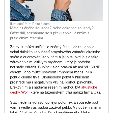
Ilustrační foto: Pexels.com
Máte hlučného souseda? Nebo dokonce sousedy?
Čtěte dál, seznámíte se s překvapivě účinným a
praktickým řešením.
Že zvuk může ublížit, je známý fakt. Lidské ucho je
velmi důležitou součástí smyslového vnímání okolního
světa a orientování se v něm a jako takové je ale také
zároveň velmi citlivým orgánem, který je potřeba
neustále chránit. Bubínek sice praská až asi při 160 dB,
ovšem ucho může poškodit i mnohem menší hluk,
pokud dlouho trvá. Dlouhodobý pobyt v hlučném
prostředí má i negativním vliv na lidskou psychiku.
Efektivním a snadným řešením mohou být
akustické
desky Wolf
, které na tuzemském trhu nabízí firma Ciur.
Stačí jeden životaschopnější potomek a sousedé pod
vámi i vedle vás budou zažívat peklo. Vy ovšem s nimi
také. Ať už je původ a důvod nepříjemného hluku