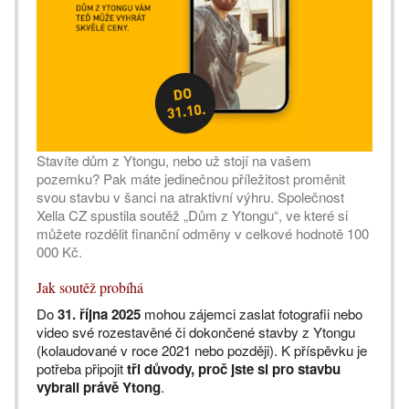
Stavíte dům z Ytongu, nebo už stojí na vašem
pozemku? Pak máte jedinečnou příležitost proměnit
svou stavbu v šanci na atraktivní výhru. Společnost
Xella CZ spustila soutěž „Dům z Ytongu“, ve které si
můžete rozdělit finanční odměny v celkové hodnotě 100
000 Kč.
Jak soutěž probíhá
Do
31. října 2025
mohou zájemci zaslat fotografii nebo
video své rozestavěné či dokončené stavby z Ytongu
(kolaudované v roce 2021 nebo později). K příspěvku je
potřeba připojit
tři důvody, proč jste si pro stavbu
vybrali právě Ytong
.