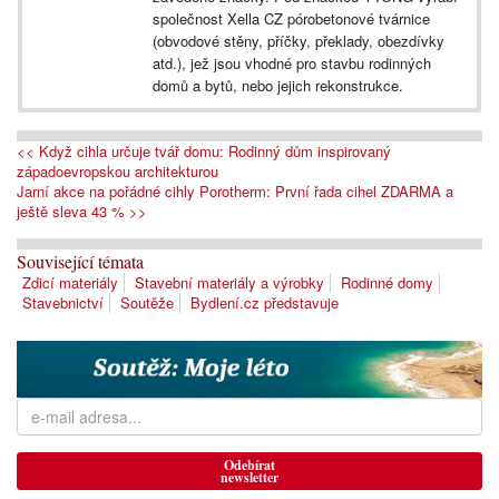
společnost Xella CZ pórobetonové tvárnice
(obvodové stěny, příčky, překlady, obezdívky
atd.), jež jsou vhodné pro stavbu rodinných
domů a bytů, nebo jejich rekonstrukce.
<< Když cihla určuje tvář domu: Rodinný dům inspirovaný
západoevropskou architekturou
Jarní akce na pořádné cihly Porotherm: První řada cihel ZDARMA a
ještě sleva 43 % >>
Související témata
Zdicí materiály
Stavební materiály a výrobky
Rodinné domy
Stavebnictví
Soutěže
Bydlení.cz představuje
Odebírat
newsletter