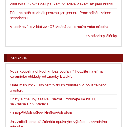
Zastávka Vlkov: Chalupa, kam přijedete vlakem až před branku
Dům na stáří si chtěli postavit jen jednou. Proto výběr izolace
nepodcenili
V podkroví je v létě 32 °C? Možná za to může vaše střecha
>> všechny články
MAGAZÍN
Nová koupelna či kuchyň bez bourání? Použijte nátěr na
keramické obklady od značky Balakryl
Máte malý byt? Díky těmto tipům získáte víc použitelného
prostoru
Chaty a chalupy zažívají návrat. Podívejte se na 11
nejkrásnějších interiérů
10 největších výhod hliníkových oken
Jak zařídit terasu? Začněte správným výběrem zahradního
nábytku