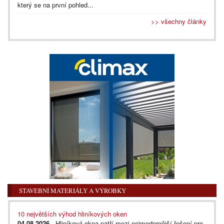
který se na první pohled...
>> všechny články
STAVEBNÍ MATERIÁLY A VÝROBKY
10 největších výhod hliníkových oken
04.08.2026
- Hliníková okna patří mezi nejmodernější řešení pro