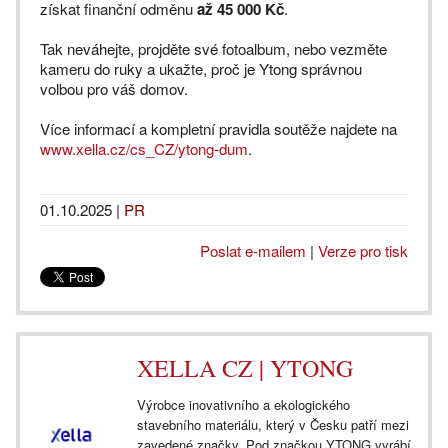
získat finanční odměnu
až 45 000 Kč
.
Tak neváhejte, projděte své fotoalbum, nebo vezměte
kameru do ruky a ukažte, proč je Ytong správnou
volbou pro váš domov.
Více informací a kompletní pravidla soutěže najdete na
www.xella.cz/cs_CZ/ytong-dum
.
01.10.2025
|
PR
Poslat e-mailem
|
Verze pro tisk
XELLA CZ | YTONG
Výrobce inovativního a ekologického
stavebního materiálu, který v Česku patří mezi
zavedené značky. Pod značkou YTONG vyrábí