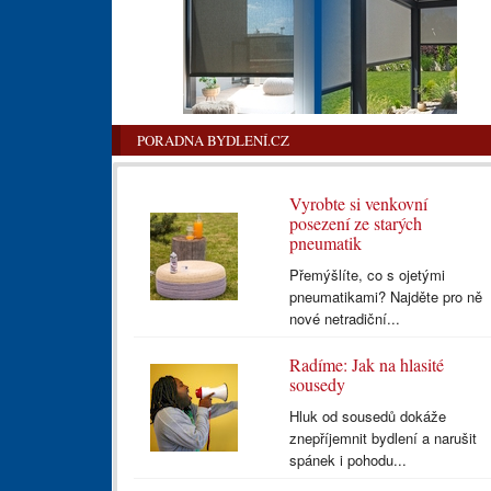
PORADNA BYDLENÍ.CZ
Vyrobte si venkovní
posezení ze starých
pneumatik
Přemýšlíte, co s ojetými
pneumatikami? Najděte pro ně
nové netradiční...
Radíme: Jak na hlasité
sousedy
Hluk od sousedů dokáže
znepříjemnit bydlení a narušit
spánek i pohodu...