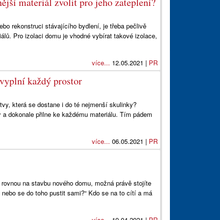
jší materiál zvolit pro jeho zateplení?
 rekonstruci stávajícího bydlení, je třeba pečlivě
iálů. Pro izolaci domu je vhodné vybírat takové izolace,
více...
12.05.2021 |
PR
 vyplní každý prostor
tvy, která se dostane i do té nejmenší skulinky?
y a dokonale přilne ke každému materiálu. Tím pádem
více...
06.05.2021 |
PR
o rovnou na stavbu nového domu, možná právě stojíte
 nebo se do toho pustit sami?“ Kdo se na to cítí a má
více...
19.04.2021 |
PR