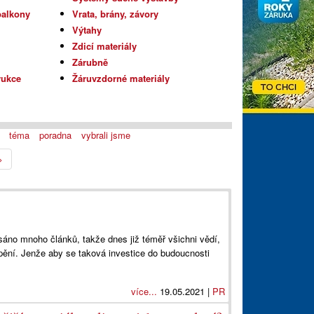
balkony
Vrata, brány, závory
Výtahy
Zdicí materiály
Zárubně
rukce
Žáruvzdorné materiály
téma
poradna
vybrali jsme
>
sáno mnoho článků, takže dnes již téměř všichni vědí,
pění. Jenže aby se taková investice do budoucnosti
více...
19.05.2021 |
PR