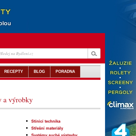
RECEPTY
BLOG
PORADNA
y a výrobky
Stínicí technika
Střešní materiály
Systémy suché výstavby