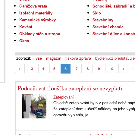
Garážová vrata
Schodiště, zábradlí a 
Izolační materiály
Sklo
Kamenické výrobky
Stavebniny
Kování
Stavební chemie
Obklady stěn a stropů
Stavební dílce a konst
Okna
zobrazit:
vše
magazín
tisková zpráva
bydlení.cz představuje
6
<
3
4
5
7
8
9
10
>
>
Podceňovat tloušťku zateplení se nevyplatí
Zateplování
Ohledně zateplování bylo v poslední době nap
že zateplení domu ušetří náklady na jeho vytá
opravdu vyplatila, je...