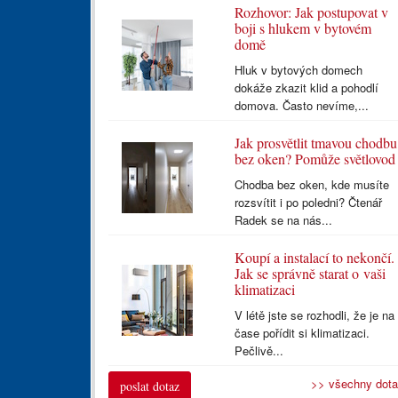
Rozhovor: Jak postupovat v
boji s hlukem v bytovém
domě
Hluk v bytových domech
dokáže zkazit klid a pohodlí
domova. Často nevíme,...
Jak prosvětlit tmavou chodbu
bez oken? Pomůže světlovod
Chodba bez oken, kde musíte
rozsvítit i po poledni? Čtenář
Radek se na nás...
Koupí a instalací to nekončí.
Jak se správně starat o vaši
klimatizaci
V létě jste se rozhodli, že je na
čase pořídit si klimatizaci.
Pečlivě...
>> všechny dot
poslat dotaz