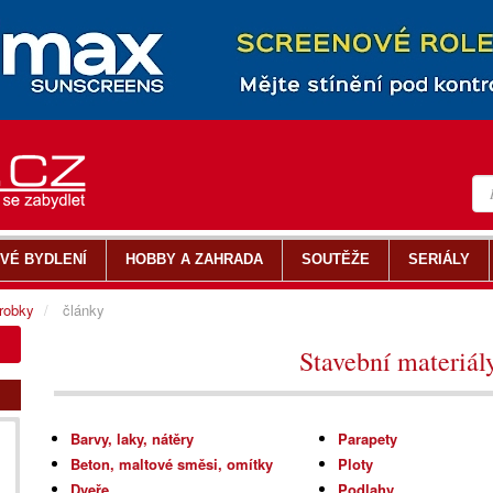
VÉ BYDLENÍ
HOBBY A ZAHRADA
SOUTĚŽE
SERIÁLY
ýrobky
články
Stavební materiál
Barvy, laky, nátěry
Parapety
Beton, maltové směsi, omítky
Ploty
Dveře
Podlahy