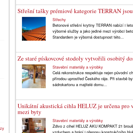
Střešní tašky prémiové kategorie TERRAN jsou 
Střechy
Betonové střešní krytiny TERRAN nabízí i leto
výborné služby a jako jediné mezi výrobci bet
Standardem je výborná dostupnost této...
Ze staré pískovcové stodoly vytvořili osobitý d
Stavební materiály a výrobky
Celá rekonstrukce respektuje nejen původní cha
přírodou uprostřed Českého ráje. Při stavbě by
sádrokartonu a majitelé domu...
Unikátní akustická cihla HELUZ je určena pro v
mezi byty
Stavební materiály a výrobky
Zdivo z cihel HELUZ AKU KOMPAKT 21 broušen
azy
vzduchem a brání i přenosu konstrukčního hlu