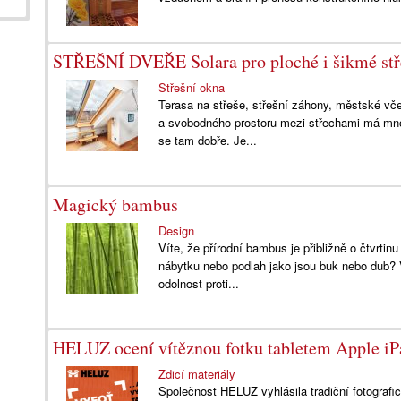
STŘEŠNÍ DVEŘE Solara pro ploché i šikmé stř
Střešní okna
Terasa na střeše, střešní záhony, městské vče
a svobodného prostoru mezi střechami má mno
se tam dobře. Je...
Magický bambus
Design
Víte, že přírodní bambus je přibližně o čtvrtin
nábytku nebo podlah jako jsou buk nebo dub
odolnost proti...
HELUZ ocení vítěznou fotku tabletem Apple iP
Zdicí materiály
Společnost HELUZ vyhlásila tradiční fotografi