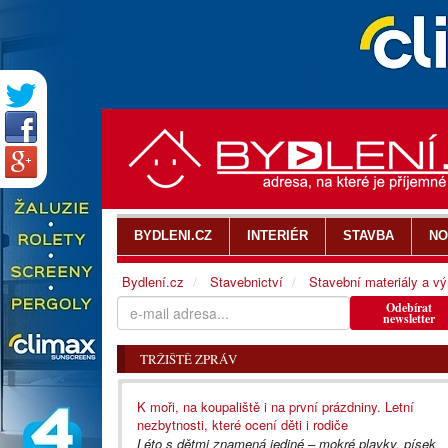
BYDLENI.CZ
INTERIÉR
STAVBA
NO
Bydlení.cz
Stavebnictví
Stavební materiály a v
Odebírat
newsletter
TRŽIŠTĚ ZPRÁV
K moři, na koupaliště i na první prázdniny. Letní
nezbytnosti, které ocení děti i rodiče
Léto s dětmi znamená jediné – mokré plavky, písek