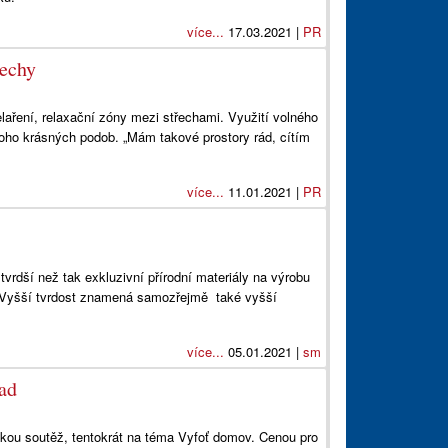
více...
17.03.2021 |
PR
echy
laření, relaxační zóny mezi střechami. Využití volného
ho krásných podob. „Mám takové prostory rád, cítím
více...
11.01.2021 |
PR
u tvrdší než tak exkluzivní přírodní materiály na výrobu
? Vyšší tvrdost znamená samozřejmě také vyšší
více...
05.01.2021 |
sm
ad
ckou soutěž, tentokrát na téma Vyfoť domov. Cenou pro