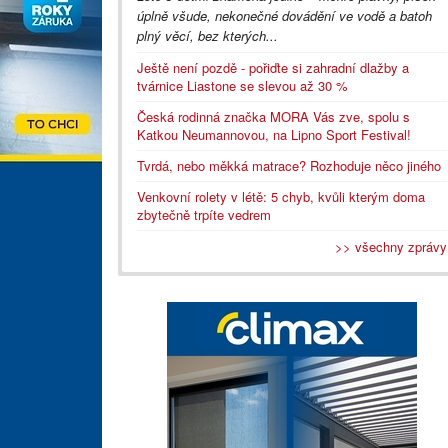
úplně všude, nekonečné dovádění ve vodě a batoh
plný věcí, bez kterých...
Ještě není pozdě - pořiďte si zahradní dlažby a
tvárnice Liastone se slevou až 30 %
Česká rodinná značka MORA Vás zve, spolu s
Katkou Neumannovou, na Lipno Sport Festival!
Tvrdá, nebo měkká matrace? Rozhoduje něco jiného
Venkovní rolety v létě: 5 chyb, kvůli kterým doma
zbytečně trpíte vedrem
>> všechny zprávy