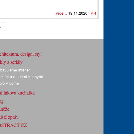
více...
19.11.2020 |
PR
>
hitektura, design, styl
ly a seriály
bavujeme interiér
aktická moderní kuchyně
plo v domě
dlínkova kuchařka
og
utěže
iště zpráv
BSTRACT.CZ