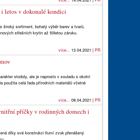
i letos v dokonalé kondici
s široký sortiment, bohatý výběr barev a tvarů,
onových střešních krytin až 50letou záruku.
více...
13.04.2021 |
PR
omov
rakter stodoly, ale je naprosto v souladu s okolní
la použita celá řada přírodních materiálů včetně
více...
08.04.2021 |
PR
nitřní příčky v rodinných domech i
á díky své konstrukci tlumí zvuk přenášený
ku.