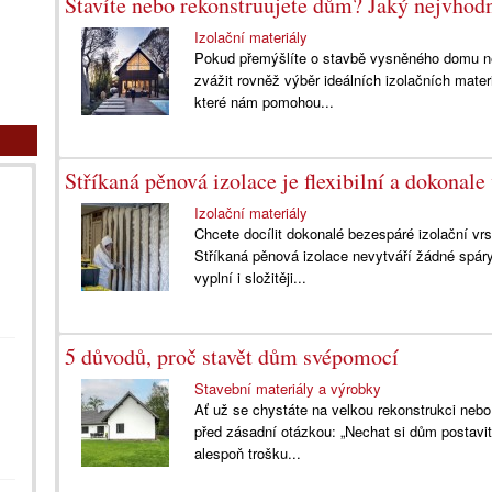
Stavíte nebo rekonstruujete dům? Jaký nejvhodně
Izolační materiály
Pokud přemýšlíte o stavbě vysněného domu nebo
zvážit rovněž výběr ideálních izolačních mater
které nám pomohou...
Stříkaná pěnová izolace je flexibilní a dokonale
Izolační materiály
Chcete docílit dokonalé bezespáré izolační vrs
Stříkaná pěnová izolace nevytváří žádné spár
vyplní i složitěji...
5 důvodů, proč stavět dům svépomocí
Stavební materiály a výrobky
Ať už se chystáte na velkou rekonstrukci neb
před zásadní otázkou: „Nechat si dům postavit
alespoň trošku...