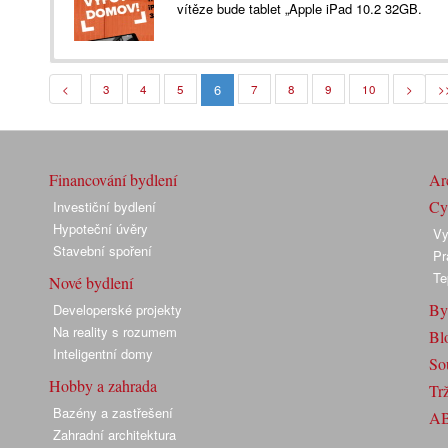
vítěze bude tablet „Apple iPad 10.2 32GB.
6
<
3
4
5
7
8
9
10
>
>
Financování bydlení
Arc
Cyk
Investiční bydlení
Hypoteční úvěry
Vy
Stavební spoření
Pr
Te
Nové bydlení
By
Developerské projekty
Na reality s rozumem
Bl
Inteligentní domy
So
Hobby a zahrada
Trž
Bazény a zastřešení
A
Zahradní architektura