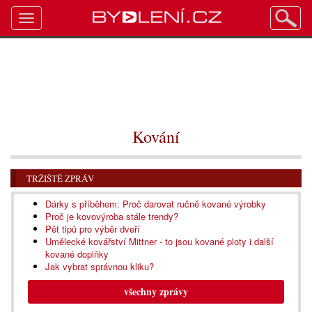
Toggle
navigation
Kování
TRŽIŠTĚ ZPRÁV
Dárky s příběhem: Proč darovat ručně kované výrobky
Proč je kovovýroba stále trendy?
Pět tipů pro výběr dveří
Umělecké kovářství Mittner - to jsou kované ploty i další
kované doplňky
Jak vybrat správnou kliku?
všechny zprávy