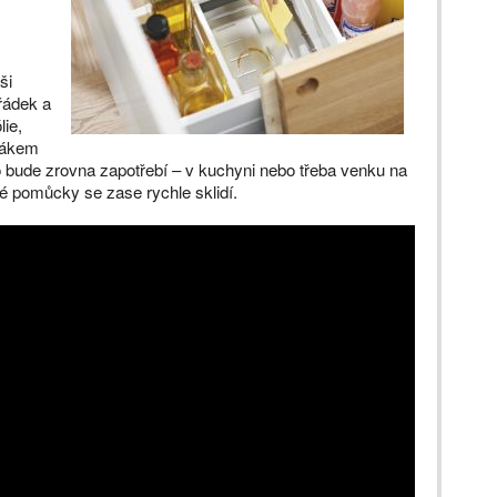
ši
řádek a
lie,
žákem
 bude zrovna zapotřebí – v kuchyni nebo třeba venku na
é pomůcky se zase rychle sklidí.