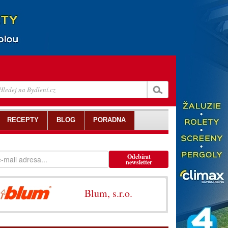
RECEPTY
BLOG
PORADNA
Odebírat
newsletter
Blum, s.r.o.