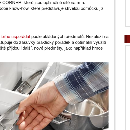
CORNER, které jsou optimálně šité na míru
době know-how, které představuje skvělou pomůcku již
xibilně uspořádat
podle ukládaných předmětů. Nezáleží na
tupuje do zásuvky praktický pořádek a optimální využití
eště přijdou i další, nové předměty, jako například hrnce