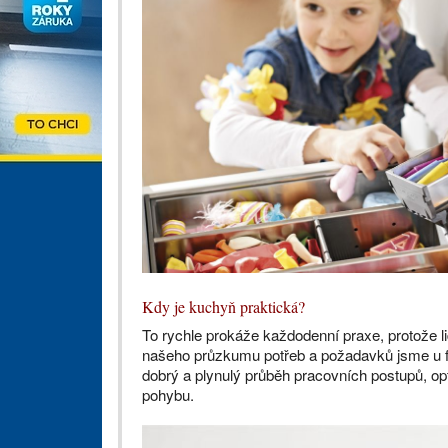
Kdy je kuchyň praktická?
To rychle prokáže každodenní praxe, protože l
našeho průzkumu potřeb a požadavků jsme u fir
dobrý a plynulý průběh pracovních postupů, op
pohybu.