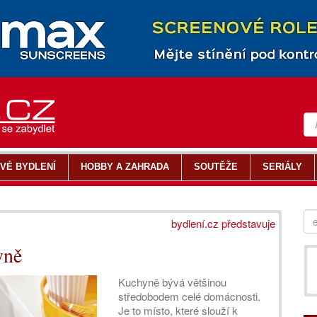
VÉ BYDLENÍ
HOBBY A ZAHRADA
SOUTĚŽE
SERIÁLY
bydlení.cz představuje
yně
Kuchyně bývá většinou
středobodem celé domácnosti.
Je to místo, které slouží k