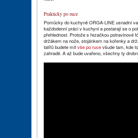
Prakticky po ruce
Pomůcky do kuchyně ORGA-LINE usnadní va
každodenní práci v kuchyni a postarají se o po
přehlednost. Protože s řezačkou potravinové fó
držákem na nože, stojánkem na kořenky a dr
talířů budete mít
vše po ruce
všude tam, kde to
zahradě. A až bude uvařeno, všechny ty drobn