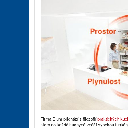
Firma Blum přichází s filozofií
praktických kuc
které do každé kuchyně vnáší vysokou funkčno