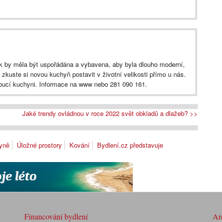
k by měla být uspořádána a vybavena, aby byla dlouho moderní,
 zkuste si novou kuchyň postavit v životní velikosti přímo u nás.
doucí kuchyni. Informace na www nebo 281 090 161.
Jaké trendy ovládnou v roce 2022 svět obkladů a dlažeb? >>
yně
Úložné prostory
Kování
Bydlení.cz představuje
Financování bydlení
Arc