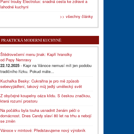
Parní trouby Electrolux: snadná cesta ke zdravé a
lahodné kuchyni
>> všechny články
PRAKTICKÁ MODERNÍ KUCHYNĚ
Štědrovečerní menu jinak: Kapří hranolky
od Pepy Nemravy
22.12.2025
- Kapr na Vánoce nemusí mít jen podobu
tradičního řízku. Pokud máte...
Kuchařka Besky: Cukrařina je pro mě způsob
sebevyjádření, takový můj jedlý umělecký svět
Z obyčejné koupelny oáza klidu. S českou značkou,
která rozumí prostoru
Na počátku byla touha usnadnit ženám péči o
domácnost. Dnes Candy slaví 80 let na trhu a nebojí
se změn
Vánoce v mintové: Představujeme nový výrobník