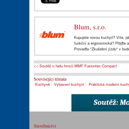
Blum, s.r.o.
Kupujete novou kuchyň? Víte, ja
funkční a ergonomická? Přijďte a
Proveďte "Zkušební jízdu" v bu
<< Soutěž o řadu hrnců WMF Fusiontec Compact
Související témata
Kuchyně
Vybavení kuchyní
Praktická moderní kuch
Stavebnictví