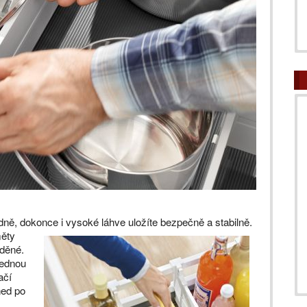
dně, dokonce i vysoké láhve uložíte bezpečně a
stabilně.
měty
íděné.
jednou
ačí
ned po