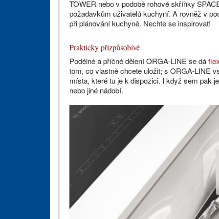
TOWER nebo v podobě rohové skříňky SPACE 
požadavkům uživatelů kuchyní. A rovněž v po
při plánování kuchyně. Nechte se inspirovat!
Prakticky přizpůsobivé
Podélné a příčné dělení ORGA-LINE se dá
fle
tom, co vlastně chcete uložit; s ORGA-LINE vs
místa, které tu je k dispozici. I když sem pak j
nebo jiné nádobí.