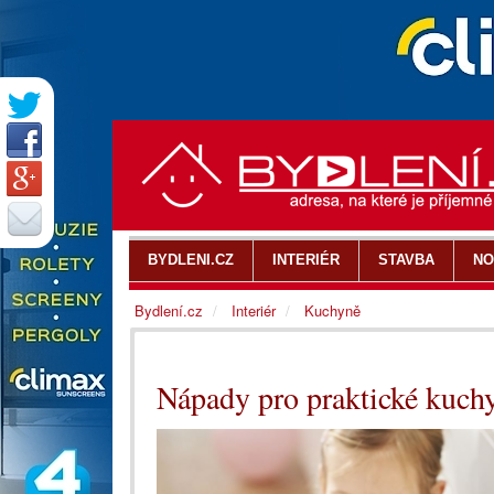
BYDLENI.CZ
INTERIÉR
STAVBA
NO
Bydlení.cz
Interiér
Kuchyně
Nápady pro praktické kuch