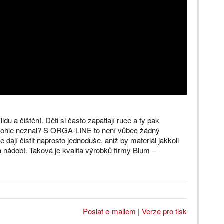
 a čištění. Děti si často zapatlají ruce a ty pak
 tohle neznal? S ORGA-LINE to není vůbec žádný
e dají čistit naprosto jednoduše, aniž by materiál jakkoli
 nádobí. Taková je kvalita výrobků firmy Blum –
Poslat e-mailem
|
Verze pro tisk