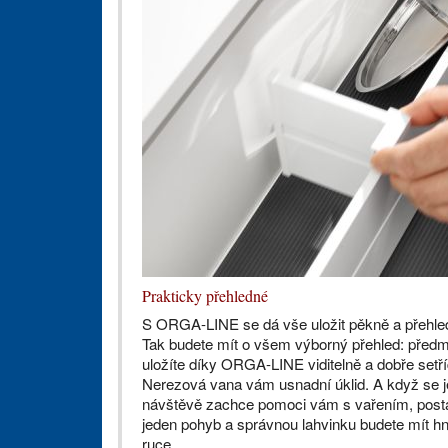
Prakticky přehledné
S ORGA-LINE se dá vše uložit pěkně a přehle
Tak budete mít o všem výborný přehled: před
uložíte díky ORGA-LINE viditelně a dobře setř
Nerezová vana vám usnadní úklid. A když se 
návštěvě zachce pomoci vám s vařením, post
jeden pohyb a správnou lahvinku budete mít h
ruce.