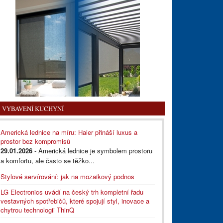
VYBAVENÍ KUCHYNÍ
Americká lednice na míru: Haier přináší luxus a
prostor bez kompromisů
29.01.2026
- Americká lednice je symbolem prostoru
a komfortu, ale často se těžko...
Stylové servírování: jak na mozaikový podnos
LG Electronics uvádí na český trh kompletní řadu
vestavných spotřebičů, které spojují styl, inovace a
chytrou technologii ThinQ