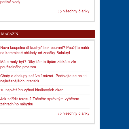
perlivé vody
>> všechny články
MAGAZÍN
Nová koupelna či kuchyň bez bourání? Použijte nátěr
na keramické obklady od značky Balakryl
Máte malý byt? Díky těmto tipům získáte víc
použitelného prostoru
Chaty a chalupy zažívají návrat. Podívejte se na 11
nejkrásnějších interiérů
10 největších výhod hliníkových oken
Jak zařídit terasu? Začněte správným výběrem
zahradního nábytku
>> všechny články