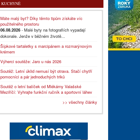
KUCHYNĚ
Máte malý byt? Díky těmto tipům získáte víc
použitelného prostoru
06.08.2026
- Malé byty na fotografiích vypadají
dokonale. Jenže v běžném životě...
Šípkové tartaletky s marcipánem a rozmarýnovým
krémem
Výherci soutěže: Jaro u nás 2026
Soutěž: Letní úklid nemusí být otrava. Stačí chytří
pomocníci a pár jednoduchých triků
Soutěž o letní balíček od Mlékárny Valašské
Meziříčí: Vyhrajte funkční ručník a sportovní láhev
>> všechny články