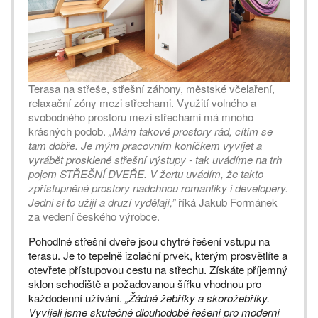
Terasa na střeše, střešní záhony, městské včelaření,
relaxační zóny mezi střechami. Využití volného a
svobodného prostoru mezi střechami má mnoho
krásných podob.
„Mám takové prostory rád, cítím se
tam dobře. Je mým pracovním koníčkem vyvíjet a
vyrábět prosklené střešní výstupy - tak uvádíme na trh
pojem STŘEŠNÍ DVEŘE. V žertu uvádím, že takto
zpřístupněné prostory nadchnou romantiky i developery.
Jedni si to užijí a druzí vydělají,”
říká Jakub Formánek
za vedení českého výrobce.
Pohodlné střešní dveře jsou chytré řešení vstupu na
terasu. Je to tepelně izolační prvek, kterým prosvětlíte a
otevřete přístupovou cestu na střechu. Získáte příjemný
sklon schodiště a požadovanou šířku vhodnou pro
každodenní užívání.
„Žádné žebříky a skorožebříky.
Vyvíjeli jsme skutečné dlouhodobé řešení pro moderní