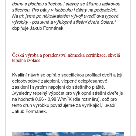
domy s plochou střechou i stavby se šikmou taškovou
střechou. Pro pány v klobouku i dámy na podpatcích.
Na trh jsme po několikaletém vývoji uvedli dva typové
výrobky - posuvné a výklopné střešní dveře Solara,”
doplňuje Jakub Formánek.
Česká výroba a poradenství, německá certifikace, skvělá
tepelná izolace
Kvalitní návrh se opírá o specifickou profilaci dveří a její
celoobvodové zateplení, vlepené celopřesahové
zasklení i systém napojení do střešního pláště.
„Výsledný tepelný výpočet pro výklopné střešní dveře je
2
na hodnotě 0,96 - 0,98 W/m
K (dle rozměru), což pro
tento druh výrobku považujeme za vynikající,” uvádí
Jakub Formánek.