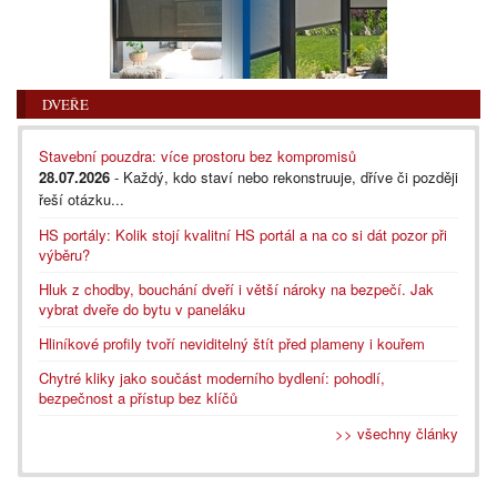
DVEŘE
Stavební pouzdra: více prostoru bez kompromisů
28.07.2026
- Každý, kdo staví nebo rekonstruuje, dříve či později
řeší otázku...
HS portály: Kolik stojí kvalitní HS portál a na co si dát pozor při
výběru?
Hluk z chodby, bouchání dveří i větší nároky na bezpečí. Jak
vybrat dveře do bytu v paneláku
Hliníkové profily tvoří neviditelný štít před plameny i kouřem
Chytré kliky jako součást moderního bydlení: pohodlí,
bezpečnost a přístup bez klíčů
>> všechny články