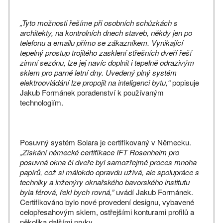
„Tyto možnosti řešíme při osobních schůzkách s
architekty, na kontrolních dnech staveb, někdy jen po
telefonu a emailu přímo se zákazníkem. Vynikající
tepelný prostup trojitého zasklení střešních dveří řeší
zimní sezónu, lze jej navíc doplnit i tepelně odrazivým
sklem pro parné letní dny. Uvedený plný systém
elektroovládání lze propojit na inteligenci bytu,“
popisuje
Jakub Formánek poradenství k používaným
technologiím.
Posuvný systém Solara je certifikovaný v Německu.
„Získání německé certifikace IFT Rosenheim pro
posuvná okna či dveře byl samozřejmě proces mnoha
papírů, což si málokdo opravdu užívá, ale spolupráce s
techniky a inženýry oknařského bavorského institutu
byla férová, řekl bych rovná,”
uvádí Jakub Formánek.
Certifikováno bylo nové provedení designu, vybavené
celopřesahovým sklem, ostřejšími konturami profilů a
několika dalšími prvky.