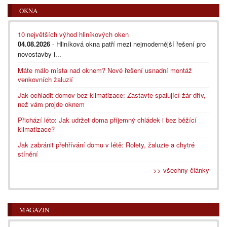
OKNA
10 největších výhod hliníkových oken
04.08.2026
- Hliníková okna patří mezi nejmodernější řešení pro
novostavby i...
Máte málo místa nad oknem? Nové řešení usnadní montáž
venkovních žaluzií
Jak ochladit domov bez klimatizace: Zastavte spalující žár dřív,
než vám projde oknem
Přichází léto: Jak udržet doma příjemný chládek i bez běžící
klimatizace?
Jak zabránit přehřívání domu v létě: Rolety, žaluzie a chytré
stínění
>> všechny články
MAGAZÍN