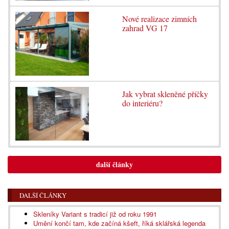
Nové realizace zimních
zahrad VG 17
Jak vybrat skleněné příčky
do interiéru?
další články
DALŠÍ ČLÁNKY
Skleníky Variant s tradicí již od roku 1991
Umění končí tam, kde začíná kšeft, říká sklářská legenda