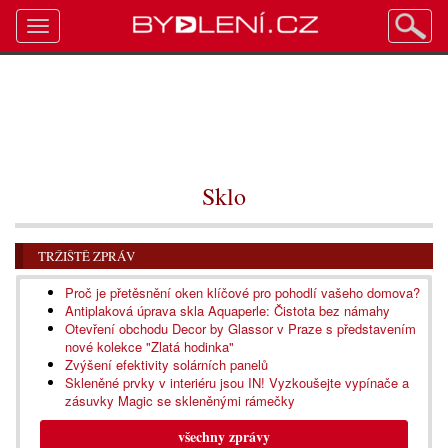
Toggle
navigation
Sklo
TRŽIŠTĚ ZPRÁV
Proč je přetěsnění oken klíčové pro pohodlí vašeho domova?
Antiplaková úprava skla Aquaperle: Čistota bez námahy
Otevření obchodu Decor by Glassor v Praze s představením
nové kolekce "Zlatá hodinka"
Zvýšení efektivity solárních panelů
Skleněné prvky v interiéru jsou IN! Vyzkoušejte vypínače a
zásuvky Magic se skleněnými rámečky
všechny zprávy