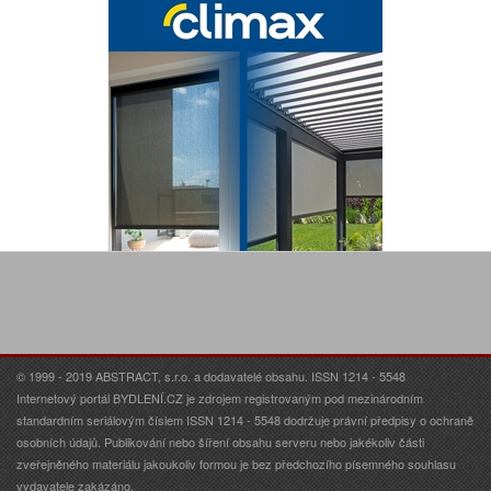
© 1999 - 2019 ABSTRACT, s.r.o. a dodavatelé obsahu. ISSN 1214 - 5548
Internetový portál BYDLENÍ.CZ je zdrojem registrovaným pod mezinárodním
standardním seriálovým číslem ISSN 1214 - 5548 dodržuje právní předpisy o ochraně
osobních údajů. Publikování nebo šíření obsahu serveru nebo jakékoliv části
zveřejněného materiálu jakoukoliv formou je bez předchozího písemného souhlasu
vydavatele zakázáno.