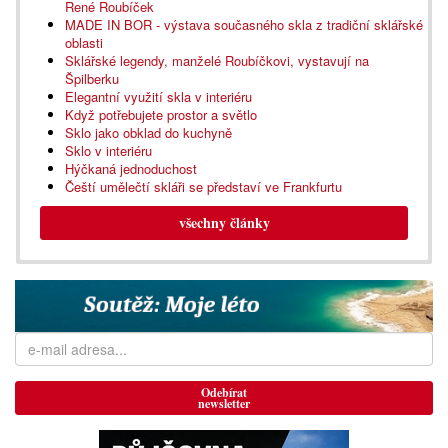
René Roubíček
MADE IN BOR - výstava současného skla z tradiční sklářské
oblasti
Sklářské legendy, manželé Roubíčkovi, vystavují na
Špilberku
Elegantní využití skla v interiéru
Když potřebujete prostor a světlo
Sklo jako obklad do kuchyně
Sklo v interiéru
Hýčkaná jednoduchost
Čeští umělečtí skláři se představí ve Frankfurtu
všechny články
Odebírat
newsletter