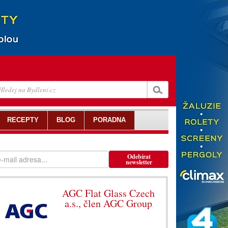
RECEPTY
BLOG
PORADNA
Odebírat
newsletter
AGC Flat Glass Czech
a.s., člen AGC Group