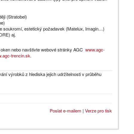
ji (Stratobel)
ne)
íce soukromí, estetický požadavek (Matelux, Imagin…)
TORE) aj.
ce oken nebo navštivte webové stránky AGC
www.agc-
.agc-trencin.sk
.
ní výrobků z hlediska jejich udržitelnosti v průběhu
Poslat e-mailem
|
Verze pro tisk