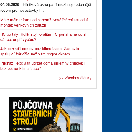
04.08.2026
- Hliníková okna patří mezi nejmodernější
řešení pro novostavby i...
Máte málo místa nad oknem? Nové řešení usnadní
montáž venkovních žaluzií
HS portály: Kolik stojí kvalitní HS portál a na co si
dát pozor při výběru?
Jak ochladit domov bez klimatizace: Zastavte
spalující žár dřív, než vám projde oknem
Přichází léto: Jak udržet doma příjemný chládek i
bez běžící klimatizace?
>> všechny články