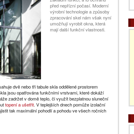
před nepřízní počasí. Moderní
výrobní technologie a způsoby
zpracování skel nám však nyní
umožňují vyrobit okna, která
mají další funkční vlastnosti.
bsahuje dvě nebo tři tabule skla oddělené prostorem
 jsou opatřována funkčními vrstvami, které dokáží
áže zadržet v domě teplo, či využít bezplatnou sluneční
out
topení a ušetřit
. V teplejších dnech pomůže izolační
jistit tak maximální pohodlí a pohodu ve všech ročních