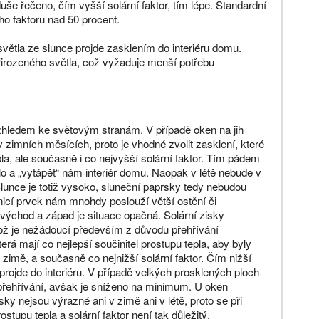
uše řečeno, čím vyšší solární faktor, tím lépe. Standardní
ho faktoru nad 50 procent.
světla ze slunce projde zasklením do interiéru domu.
řirozeného světla, což vyžaduje menší potřebu
zhledem ke světovým stranám. V případě oken na jih
 zimních měsících, proto je vhodné zvolit zasklení, které
la, ale současně i co nejvyšší solární faktor. Tím pádem
lo a „vytápět“ nám interiér domu. Naopak v létě nebude v
Slunce je totiž vysoko, sluneční paprsky tedy nebudou
nicí prvek nám mnohdy poslouží větší ostění či
ýchod a západ je situace opačná. Solární zisky
ož je nežádoucí především z důvodu přehřívání
erá mají co nejlepší součinitel prostupu tepla, aby byly
zimě, a současně co nejnižší solární faktor. Čím nižší
ě projde do interiéru. V případě velkých prosklených ploch
přehřívání, avšak je sníženo na minimum. U oken
sky nejsou výrazné ani v zimě ani v létě, proto se při
tupu tepla a solární faktor není tak důležitý.