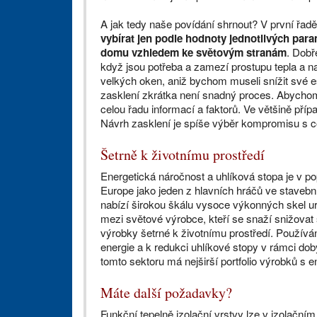
A jak tedy naše povídání shrnout? V první řadě
vybírat jen podle hodnoty jednotlivých para
domu vzhledem ke světovým stranám
. Dobř
když jsou potřeba a zamezí prostupu tepla a n
velkých oken, aniž bychom museli snížit své e
zasklení zkrátka není snadný proces. Abychom
celou řadu informací a faktorů. Ve většině přípa
Návrh zasklení je spíše výběr kompromisu s 
Šetrně k životnímu prostředí
Energetická náročnost a uhlíková stopa je v 
Europe jako jeden z hlavních hráčů ve stavebn
nabízí širokou škálu vysoce výkonných skel ur
mezi světové výrobce, kteří se snaží snižovat
výrobky šetrné k životnímu prostředí. Použív
energie a k redukci uhlíkové stopy v rámci dob
tomto sektoru má nejširší portfolio výrobků s
Máte další požadavky?
Funkční tepelně izolační vrstvy lze v izolačním