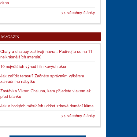
okna
>> všechny články
MAGAZÍN
Chaty a chalupy zažívají návrat. Podívejte se na 11
nejkrásnějších interiérů
10 největších výhod hliníkových oken
Jak zařídit terasu? Začněte správným výběrem
zahradního nábytku
Zastávka Vlkov: Chalupa, kam přijedete vlakem až
před branku
Jak v horkých měsících udržet zdravé domácí klima
>> všechny články