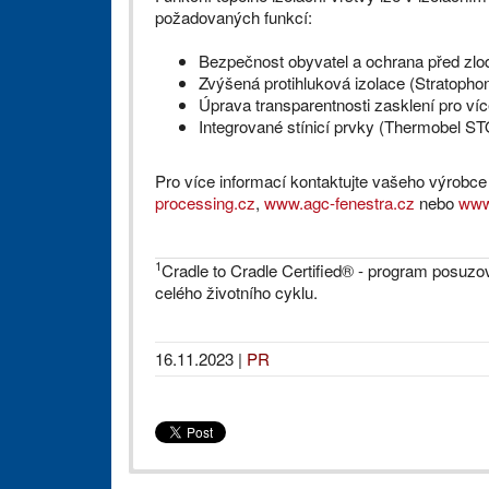
požadovaných funkcí:
Bezpečnost obyvatel a ochrana před zlodě
Zvýšená protihluková izolace (Stratopho
Úprava transparentnosti zasklení pro v
Integrované stínicí prvky (Thermobel S
Pro více informací kontaktujte vašeho výrob
processing.cz
,
www.agc-fenestra.cz
nebo
www
1
Cradle to Cradle Certified® - program posuzová
celého životního cyklu.
16.11.2023
|
PR