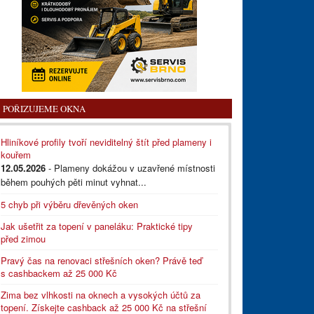
POŘIZUJEME OKNA
Hliníkové profily tvoří neviditelný štít před plameny i
kouřem
12.05.2026
- Plameny dokážou v uzavřené místnosti
během pouhých pěti minut vyhnat...
5 chyb při výběru dřevěných oken
Jak ušetřit za topení v paneláku: Praktické tipy
před zimou
Pravý čas na renovaci střešních oken? Právě teď
s cashbackem až 25 000 Kč
Zima bez vlhkosti na oknech a vysokých účtů za
topení. Získejte cashback až 25 000 Kč na střešní