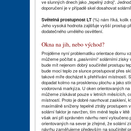
ve slunných dnech jako „tepelný zdroj“. Jednod
doporučení je v případě skel dosahovat solární
Světelná prostupnost LT
(%) nám říká, kolik 
Jeho vysoká hodnota zajišťuje vyšší prostup p
dodatečného umělého osvětlení.
Okna na jih, nebo východ?
Projděme nyní problematiku orientace domu v
můžeme počítat s „pasivními“ solárními zisky v
bude mít nejenom dobrý součinitel prostupu tep
bude moci teplo ze slunce prostupovat přes sk
takové míře docházet k přehřívání místností. 
dopadat kolmo na prosklenou plochu a jako stí
vodorovná markýza. U oken orientovaných na v
můžeme získávat pouze v letních měsících, c
místností. Proto je dobré navrhovat zasklení, kt
maximálně sníženy tepelné ztráty prostupem v 
solární faktor je navržen, tím méně tepla v lét
však ani při správném návrhu není vyloučeno 
orientovaných na sever je zřejmé, že solární zi
návrhu zaměřujeme především na součinitel pros