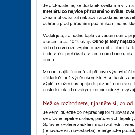
Je prokazatelné, že dostatek světla má vliv na
interiéru co nejvíce přirozeného světla, zvě
okna mohou snížit náklady na dodatečné osvětl
ochranu před přírodními podmínkami na ně kl
Věděli jste, že hodně tepla ve vašem domě př
stěnami a až 40 % okny.
Okno je tedy nejsla
sklo do otvorové výplně může mít z hlediska t
bude v létě přehřívat a v zimě nám bude unikat
domu.
Mnoho majitelů domů, ať při nové výstavbě či 
důkladněji než výběr oken, který se často zam
výplň a složení ustupuje do pozadí, nebo se př
poslední léta obrovským technologickým výv
Než se rozhodnete, ujasněte si, co od
Je velmi důležité co nejpřesněji formulovat sv
se úrovně tepelné izolace, přirozených tepeln
Správně zvolené zasklení musí zohlednit vše
(renovace vs. novostavba), energetické požad