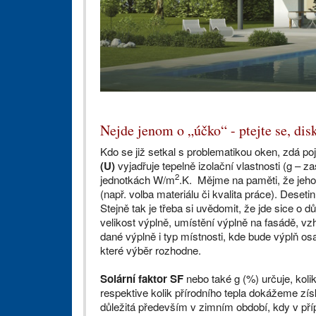
Nejde jenom o „účko“ - ptejte se, disk
Kdo se již setkal s problematikou oken, zdá 
(U)
vyjadřuje tepelně izolační vlastnosti (g – z
2
jednotkách W/m
.K. Mějme na paměti, že jeh
(např. volba materiálu či kvalita práce). Deseti
Stejně tak je třeba si uvědomit, že jde sice o d
velikost výplně, umístění výplně na fasádě,
dané výplně i typ místnosti, kde bude výplň o
které výběr rozhodne.
Solární faktor
SF
nebo také g (%) určuje, kolik
respektive kolik přírodního tepla dokážeme získ
důležitá především v zimním období, kdy v př