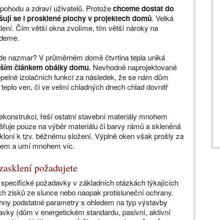
 pohodu a zdraví uživatelů. Protože
chceme dostat do
tšují se i prosklené plochy v projektech domů
. Velká
ení. Čím větší okna zvolíme, tím větší nároky na
ademe.
ijde nazmar? V průměrném domě čtvrtina tepla uniká
bším článkem obálky domu.
Nevhodně naprojektované
epelně izolačních funkcí za následek, že se nám dům
 teplo ven, či ve velmi chladných dnech chlad dovnitř
rekonstrukci, řeší ostatní stavební materiály mnohem
ěřuje pouze na výběr materiálu či barvy rámů a skleněná
ikloní k tzv. běžnému složení. Výplně oken však prošly za
ojem a umí mnohem víc.
 zasklení požadujete
é specifické požadavky v základních otázkách týkajících
ých zisků ze slunce nebo naopak protisluneční ochrany.
chny podstatné parametry s ohledem na typ výstavby
avky (dům v energetickém standardu, pasivní, aktivní