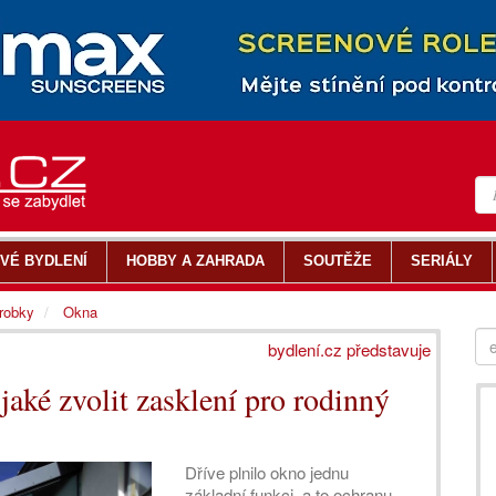
VÉ BYDLENÍ
HOBBY A ZAHRADA
SOUTĚŽE
SERIÁLY
ýrobky
Okna
bydlení.cz představuje
jaké zvolit zasklení pro rodinný
Dříve plnilo okno jednu
základní funkci, a to ochranu