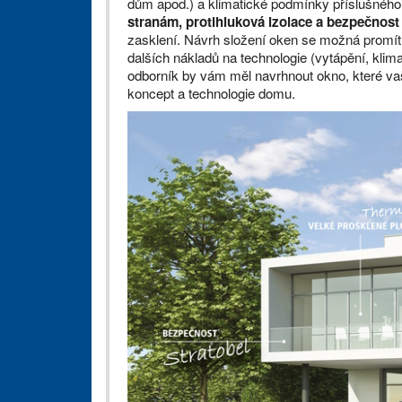
dům apod.) a klimatické podmínky příslušného
stranám, protihluková izolace a bezpečnost
zasklení. Návrh složení oken se možná promítn
dalších nákladů na technologie (vytápění, klim
odborník by vám měl navrhnout okno, které va
koncept a technologie domu.