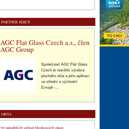
PARTNER SEKCE
AGC Flat Glass Czech a.s., člen
AGC Group
Společnost AGC Flat Glass
Czech je největší výrobce
plochého skla a jeho aplikací
ve střední a východní
Evropě -...
OKNA
10 největších výhod hliníkových oken