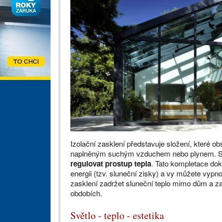
Izolační zasklení představuje složení, které o
naplněným suchým vzduchem nebo plynem. Skla
regulovat prostup tepla
. Tato kompletace dok
energii (tzv. sluneční zisky) a vy můžete vypn
zasklení zadržet sluneční teplo mimo dům a za
obdobích.
Světlo - teplo - estetika