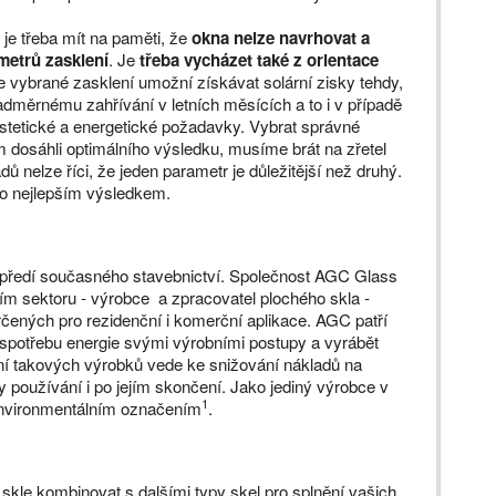
 je třeba mít na paměti, že
okna nelze navrhovat a
metrů zasklení
. Je
třeba vycházet také z orientace
e vybrané zasklení umožní získávat solární zisky tehdy,
adměrnému zahřívání v letních měsících a to i v případě
stetické a energetické požadavky. Vybrat správné
 dosáhli optimálního výsledku, musíme brát na zřetel
dů nelze říci, že jeden parametr je důležitější než druhý.
co nejlepším výsledkem.
popředí současného stavebnictví. Společnost AGC Glass
ím sektoru - výrobce a zpracovatel plochého skla -
čených pro rezidenční i komerční aplikace. AGC patří
 spotřebu energie svými výrobními postupy a vyrábět
ání takových výrobků vede ke snižování nákladů na
y používání i po jejím skončení. Jako jediný výrobce v
1
 environmentálním označením
.
 skle kombinovat s dalšími typy skel pro splnění vašich