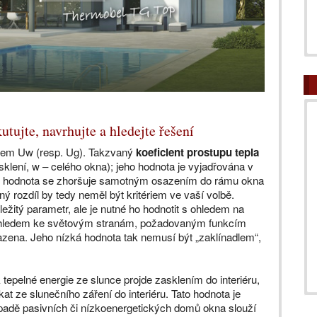
utujte, navrhujte a hledejte řešení
pojem Uw (resp. Ug). Takzvaný
koeficient prostupu tepla
asklení, w – celého okna); jeho hodnota je vyjadřována v
o hodnota se zhoršuje samotným osazením do rámu okna
nný rozdíl by tedy neměl být kritériem ve vaší volbě.
ůležitý parametr, ale je nutné ho hodnotit s ohledem na
 vzhledem ke světovým stranám, požadovaným funkcím
sazena. Jeho nízká hodnota tak nemusí být „zaklínadlem“,
 tepelné energie ze slunce projde zasklením do interiéru,
at ze slunečního záření do interiéru. Tato hodnota je
ípadě pasivních či nízkoenergetických domů okna slouží