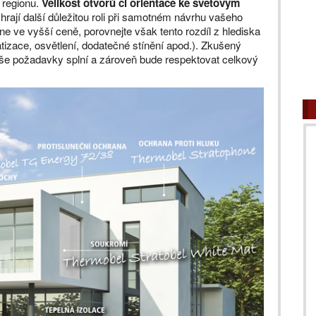
 regionu.
Velikost otvorů či orientace ke světovým
hrají další důležitou roli při samotném návrhu vašeho
e ve vyšší ceně, porovnejte však tento rozdíl z hlediska
atizace, osvětlení, dodatečné stínění apod.). Zkušený
še požadavky splní a zároveň bude respektovat celkový