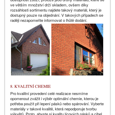
ve větším množství drží skladem, ovšem díky
rozsáhlosti sortimentu najdete takový materiál, který je
dostupný pouze na objednání. V takových případech se
raději nezapomeňte informovat o lhůtě dodání.
8. KVALITNÍ CHEMIE
Pro kvalitní provedení celé realizace nesmíme
opomenout zvážit i výběr optimální chemie, kterou je
potřeba použít při lepení pásků nebo spárování. Vyberte
materiály v takové kvalitě, která nepodporuje tvorbu
výkvětů. Proto, abyste si kvalitu lícových pásků a cihel