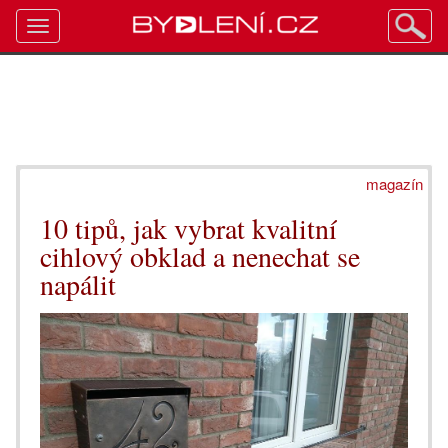
Toggle
navigation
magazín
10 tipů, jak vybrat kvalitní
cihlový obklad a nenechat se
napálit