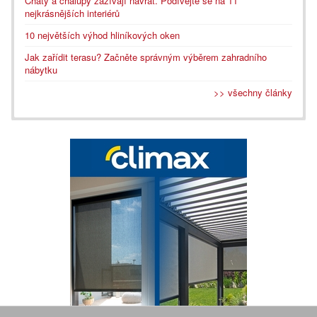
Chaty a chalupy zažívají návrat. Podívejte se na 11
nejkrásnějších interiérů
10 největších výhod hliníkových oken
Jak zařídit terasu? Začněte správným výběrem zahradního
nábytku
>> všechny články