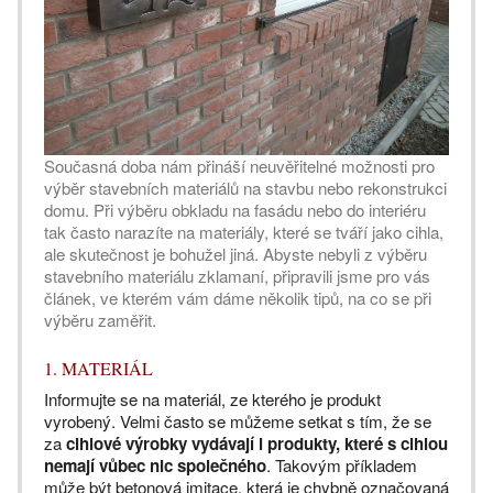
Současná doba nám přináší neuvěřitelné možnosti pro
výběr stavebních materiálů na stavbu nebo rekonstrukci
domu. Při výběru obkladu na fasádu nebo do interiéru
tak často narazíte na materiály, které se tváří jako cihla,
ale skutečnost je bohužel jiná. Abyste nebyli z výběru
stavebního materiálu zklamaní, připravili jsme pro vás
článek, ve kterém vám dáme několik tipů, na co se při
výběru zaměřit.
1. MATERIÁL
Informujte se na materiál, ze kterého je produkt
vyrobený. Velmi často se můžeme setkat s tím, že se
za
cihlové výrobky vydávají i produkty, které s cihlou
nemají vůbec nic společného
. Takovým příkladem
může být betonová imitace, která je chybně označovaná