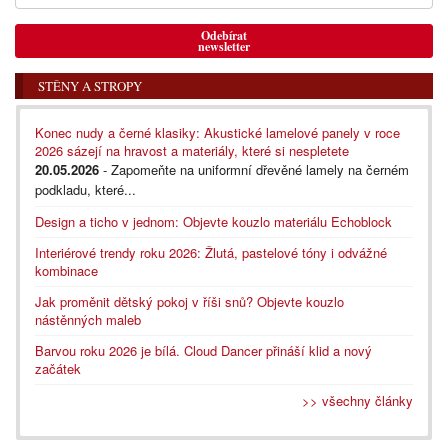
Odebírat
newsletter
STĚNY A STROPY
Konec nudy a černé klasiky: Akustické lamelové panely v roce
2026 sázejí na hravost a materiály, které si nespletete
20.05.2026
- Zapomeňte na uniformní dřevěné lamely na černém
podkladu, které...
Design a ticho v jednom: Objevte kouzlo materiálu Echoblock
Interiérové trendy roku 2026: Žlutá, pastelové tóny i odvážné
kombinace
Jak proměnit dětský pokoj v říši snů? Objevte kouzlo
nástěnných maleb
Barvou roku 2026 je bílá. Cloud Dancer přináší klid a nový
začátek
>> všechny články