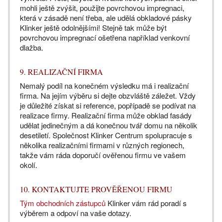
mohli ještě zvýšit, použijte povrchovou impregnaci,
která v zásadě není třeba, ale udělá obkladové pásky
Klinker ještě odolnějšími! Stejně tak může být
povrchovou impregnací ošetřena například venkovní
dlažba.
9. REALIZAČNÍ FIRMA
Nemalý podíl na konečném výsledku má i realizační
firma. Na jejím výběru si dejte obzvláště záležet. Vždy
je důležité získat si reference, popřípadě se podívat na
realizace firmy. Realizační firma může obklad fasády
udělat jedinečným a dá konečnou tvář domu na několik
desetiletí. Společnost Klinker Centrum spolupracuje s
několika realizačními firmami v různých regionech,
takže vám ráda doporučí ověřenou firmu ve vašem
okolí.
10. KONTAKTUJTE PROVĚŘENOU FIRMU
Tým obchodních zástupců
Klinker vám rád poradí s
výběrem a odpoví na vaše dotazy.