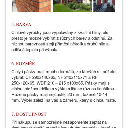
5. BARVA
Cihlové výrobky jsou vypalovány z kvalitní hlíny, ale i
přesto je možné vybírat z různých barev a odstínů. Za
různou barevností stojí příměsi několika druhů hlín a
odlišná teplota při výpalu.
6. ROZMĚR
Cihly i pásky mají mnoho formátů, ze kterých si můžete
vybrat: ČF 290x140x65, NF 240x115x71 a RF
250x120x65, WDF 210 – 215 x100x65. Pásky mají s
cihlou totožnou délku a výšku a liší se různou tloušťkou.
Ražené pásky mají nejčastěji 23 mm, tažené 10-14
mm. Výběr záleží na vás a záměru, který s cihlou máte.
7. DOSTUPNOST
Při nákupu se samozřejmě nezapomeňte zeptat na
dostupnost zboží, protože jsou druhy materiálu, které se