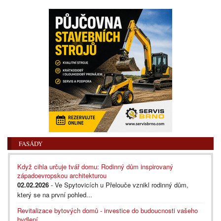
FASÁDY
Když cihla určuje tvář domu: Rodinný dům inspirovaný
západoevropskou architekturou
02.02.2026
- Ve Spytovicích u Přelouče vznikl rodinný dům,
který se na první pohled...
Revitalizace bytových domů - investice do budoucnosti vašeho
bydlení