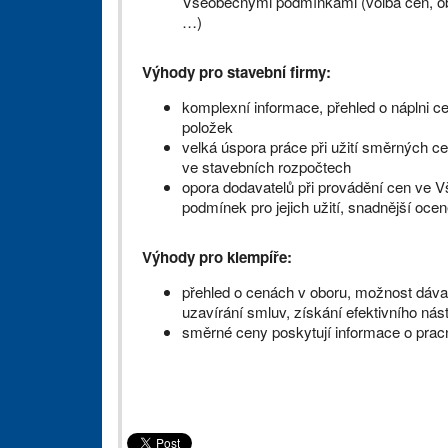
Všeobecnými podmínkami (volba cen, obsa
…)
Výhody pro stavební firmy:
komplexní informace, přehled o náplni c
položek
velká úspora práce při užití směrných ce
ve stavebních rozpočtech
opora dodavatelů při provádění cen ve
podmínek pro jejich užití, snadnější oc
Výhody pro klempíře
:
přehled o cenách v oboru, možnost dávat
uzavírání smluv, získání efektivního nás
směrné ceny poskytují informace o prac