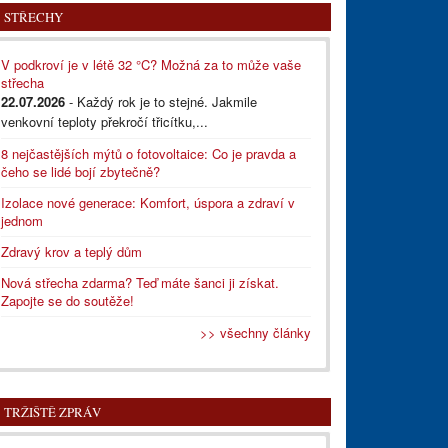
STŘECHY
V podkroví je v létě 32 °C? Možná za to může vaše
střecha
22.07.2026
- Každý rok je to stejné. Jakmile
venkovní teploty překročí třicítku,...
8 nejčastějších mýtů o fotovoltaice: Co je pravda a
čeho se lidé bojí zbytečně?
Izolace nové generace: Komfort, úspora a zdraví v
jednom
Zdravý krov a teplý dům
Nová střecha zdarma? Teď máte šanci ji získat.
Zapojte se do soutěže!
>> všechny články
TRŽIŠTĚ ZPRÁV