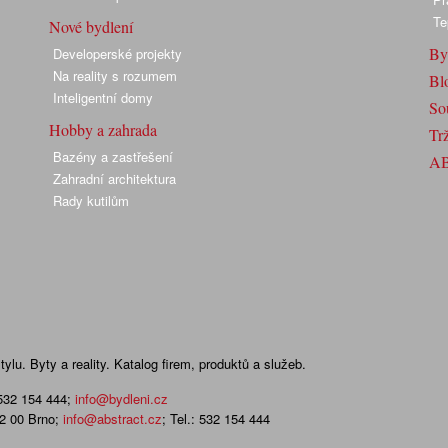
Te
Nové bydlení
By
Developerské projekty
Na reality s rozumem
Bl
Inteligentní domy
So
Hobby a zahrada
Trž
Bazény a zastřešení
A
Zahradní architektura
Rady kutilům
lu. Byty a reality. Katalog firem, produktů a služeb.
 532 154 444
;
info@bydleni.cz
02 00 Brno;
info@abstract.cz
; Tel.: 532 154 444