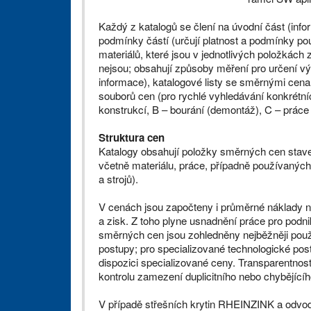
Každý z katalogů se člení na úvodní část (inf
podmínky částí (určují platnost a podmínky použ
materiálů, které jsou v jednotlivých položkách
nejsou; obsahují způsoby měření pro určení vý
informace), katalogové listy se směrnými ce
souborů cen (pro rychlé vyhledávání konkrétníc
konstrukcí, B – bourání (demontáž), C – práce
Struktura cen
Katalogy obsahují položky směrných cen stavebn
včetně materiálu, práce, případně používaných
a strojů).
V cenách jsou započteny i průměrné náklady na
a zisk. Z toho plyne usnadnění práce pro podni
směrných cen jsou zohledněny nejběžněji pou
postupy; pro specializované technologické pos
dispozici specializované ceny. Transparentnost
kontrolu zamezení duplicitního nebo chybějícíh
V případě střešních krytin RHEINZINK a odvo