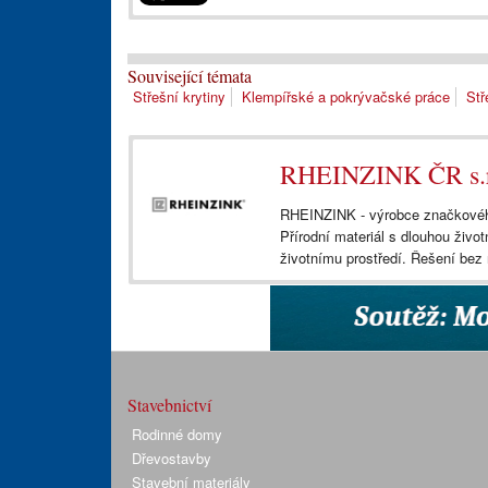
Související témata
Střešní krytiny
Klempířské a pokrývačské práce
Stř
RHEINZINK ČR s.r
RHEINZINK - výrobce značkového
Přírodní materiál s dlouhou život
životnímu prostředí. Řešení bez 
Stavebnictví
Rodinné domy
Dřevostavby
Stavební materiály