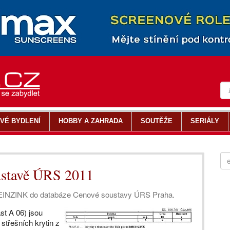
VÉ BYDLENÍ
HOBBY A ZAHRADA
SOUTĚŽE
SERIÁLY
stavě ÚRS 2011
RHEINZINK do databáze Cenové soustavy ÚRS Praha.
st A 06) jsou
třešních krytin z