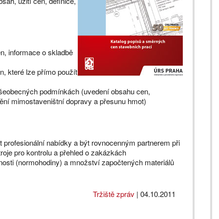
h, užití cen, definice,
en, informace o skladbě
n, které lze přímo použít
 Všeobecných podmínkách (uvedení obsahu cen,
enění mimostaveništní dopravy a přesunu hmot)
 profesionální nabídky a být rovnocenným partnerem při
troje pro kontrolu a přehled o zakázkách
nosti (normohodiny) a množství započtených materiálů
Tržiště zpráv
|
04.10.2011