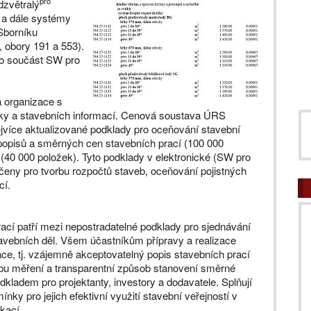
pro
dzvětralý
 a dále systémy
Sborníku
 obory 191 a 553).
ako součást SW pro
 organizace s
miky a stavebních informací. Cenová soustava ÚRS
nejvíce aktualizované podklady pro oceňování stavební
popisů a směrných cen stavebních prací (100 000
 (40 000 položek). Tyto podklady v elektronické (SW pro
rčeny pro tvorbu rozpočtů staveb, oceňování pojistných
cí.
ací patří mezi nepostradatelné podklady pro sjednávání
avebních děl. Všem účastníkům přípravy a realizace
ce, tj. vzájemně akceptovatelný popis
stavebních prací
bu měření a transparentní způsob stanovení směrné
dkladem pro projektanty, investory a dodavatele. Splňují
ky pro jejich efektivní využití stavební veřejností v
kací.