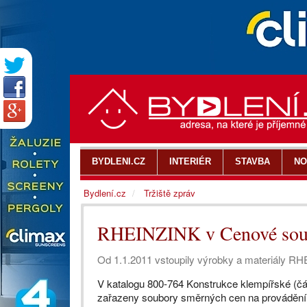
BYDLENI.CZ
INTERIÉR
STAVBA
NO
Bydlení.cz
Tržiště zpráv
RHEINZINK v Cenové sou
Od 1.1.2011 vstoupily výrobky a materiály 
V katalogu 800-764 Konstrukce klempířské (čá
zařazeny soubory směrných cen na provádění s