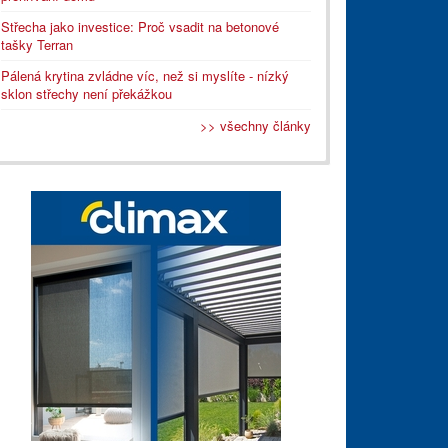
Střecha jako investice: Proč vsadit na betonové
tašky Terran
Pálená krytina zvládne víc, než si myslíte - nízký
sklon střechy není překážkou
>> všechny články