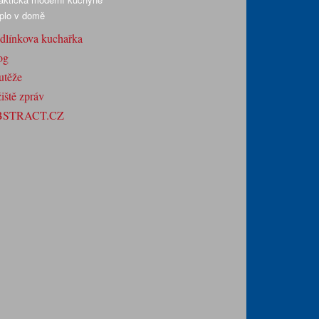
plo v domě
dlínkova kuchařka
og
utěže
iště zpráv
BSTRACT.CZ