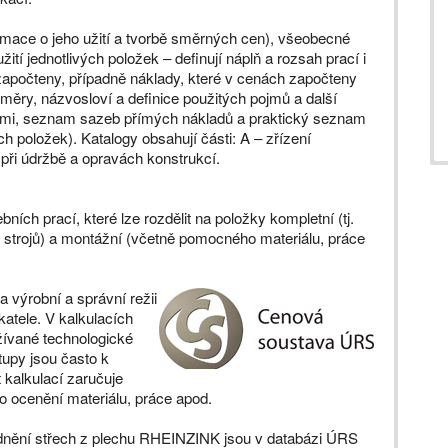
ormace o jeho užití a tvorbě směrných cen), všeobecné
ití jednotlivých položek – definují náplň a rozsah prací i
 započteny, případně náklady, které v cenách započteny
měry, názvosloví a definice použitých pojmů a další
nami, seznam sazeb přímých nákladů a praktický seznam
h položek). Katalogy obsahují části: A – zřízení
 při údržbě a opravách konstrukcí.
ích prací, které lze rozdělit na položky kompletní (tj.
 strojů) a montážní (včetně pomocného materiálu, práce
 výrobní a správní režii
katele. V kalkulacích
žívané technologické
tupy jsou často k
 kalkulací zaručuje
o ocenění materiálu, práce apod.
dnění střech z plechu RHEINZINK jsou v databázi ÚRS