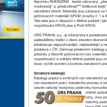
titanzinku RHEINZINK - leskle válcovaný, „pře
pro
modrošedý“ a „předzvětralý
břidlicově šedý“
odvodnění střech. Materiály jsou zařazeny ve 
pořizovacích materiálů SPCM (svazky č. 1 a 4,
Tato data jsou k dispozici v tištěné podobě i j
rozpočtování KROS plus a Profi KROS.
ÚRS PRAHA, a.s., je inženýrská a poradenská
padesátiletou tradicí v oboru stavební ekono
představuje nejpoužívanější, nejobsáhlejší a 
produkce v ČR. Zahrnuje především katalogy 
položek) a Sborník pořizovacích cen materiálů
rozpočtování) a unikátní tištěné podobě jsou u
škod, rychlé ocenění a kontrolu stavebních pra
Struktura katalogů
Katalogy popisů a směrných cen stavebních pr
cen stavebních prací, stavebního procesu a st
staveb nabízejí nezbytnou podmínku komunika
včetně způso
ceny. Jsou po
všechny podmín
rámci SW apli