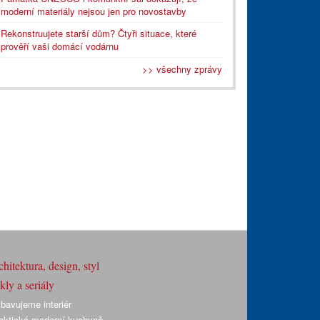
moderní materiály nejsou jen pro novostavby
Rekonstruujete starší dům? Čtyři situace, které
prověří vaši domácí vodárnu
>> všechny zprávy
hitektura, design, styl
ly a seriály
bavujeme interiér
aktická moderní kuchyně