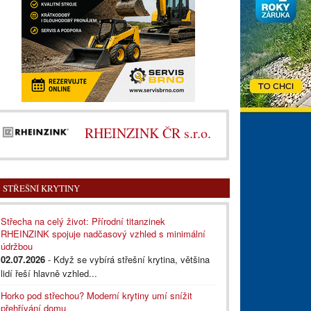
RHEINZINK ČR s.r.o.
STŘEŠNÍ KRYTINY
Střecha na celý život: Přírodní titanzinek
RHEINZINK spojuje nadčasový vzhled s minimální
údržbou
02.07.2026
- Když se vybírá střešní krytina, většina
lidí řeší hlavně vzhled...
Horko pod střechou? Moderní krytiny umí snížit
přehřívání domu