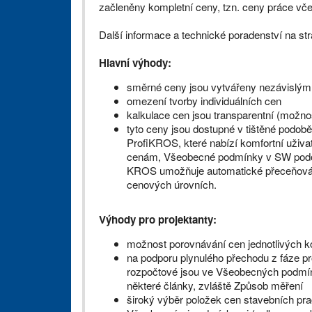
začleněny kompletní ceny, tzn. ceny práce vče
Další informace a technické poradenství na s
Hlavní výhody:
směrné ceny jsou vytvářeny nezávislým
omezení tvorby individuálních cen
kalkulace cen jsou transparentní (možnos
tyto ceny jsou dostupné v tištěné podob
ProfiKROS, které nabízí komfortní uživa
cenám, Všeobecné podmínky v SW podob
KROS umožňuje automatické přeceňován
cenových úrovních.
Výhody pro projektanty:
možnost porovnávání cen jednotlivých k
na podporu plynulého přechodu z fáze pr
rozpočtové jsou ve Všeobecných podmí
některé články, zvláště Způsob měření
široký výběr položek cen stavebních pra