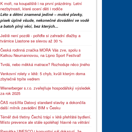
K moři, na koupaliště i na první prázdniny. Letní
nezbytnosti, které ocení děti i rodiče
Léto s dětmi znamená jediné – mokré plavky,
písek úplně všude, nekonečné dovádění ve vodě
a batoh plný věcí, bez kterých...
Ještě není pozdě - pořiďte si zahradní dlažby a
tvárnice Liastone se slevou až 30 %
Česká rodinná značka MORA Vás zve, spolu s
Katkou Neumannovou, na Lipno Sport Festival!
Tvrdá, nebo měkká matrace? Rozhoduje něco jiného
Venkovní rolety v létě: 5 chyb, kvůli kterým doma
zbytečně trpíte vedrem
Wienerberger s.r.o. zveřejňuje hospodářský výsledek
za rok 2025
ČAS rozšířila Datový standard stavby a dokončila
další milník zavádění BIM v Česku
Téměř dvě třetiny Čechů trápí v létě přehřáté bydlení.
Místo prevence ale stále spoléhají hlavně na větrání
Památka UNESCO i komunitní sál dokazují, že