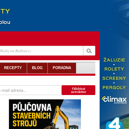
RECEPTY
BLOG
PORADNA
Odebírat
newsletter