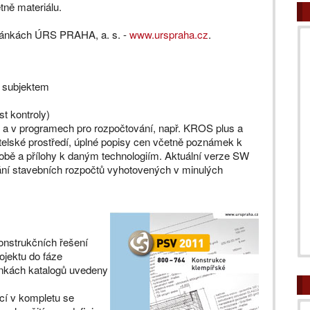
tně materiálu.
tránkách ÚRS PRAHA, a. s. -
www.urspraha.cz
.
 subjektem
t kontroly)
ě a v programech pro rozpočtování, např. KROS plus a
telské prostředí, úplné popisy cen včetně poznámek k
ě a přílohy k daným technologiím. Aktuální verze SW
í stavebních rozpočtů vyhotovených v minulých
onstrukčních řešení
ojektu do fáze
nkách katalogů uvedeny
cí v kompletu se