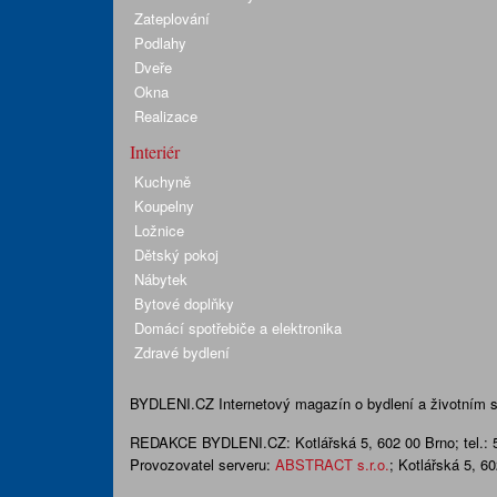
Zateplování
Podlahy
Dveře
Okna
Realizace
Interiér
Kuchyně
Koupelny
Ložnice
Dětský pokoj
Nábytek
Bytové doplňky
Domácí spotřebiče a elektronika
Zdravé bydlení
BYDLENI.CZ
Internetový magazín o bydlení a životním sty
REDAKCE BYDLENI.CZ:
Kotlářská 5, 602 00 Brno;
tel.:
Provozovatel serveru:
ABSTRACT s.r.o.
; Kotlářská 5, 6