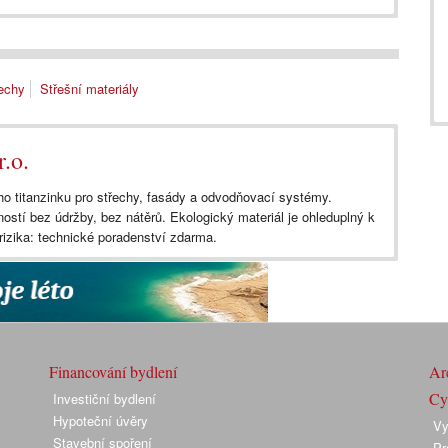
echy
Střešní materiály
.o.
 titanzinku pro střechy, fasády a odvodňovací systémy.
ností bez údržby, bez nátěrů. Ekologický materiál je ohleduplný k
rizika: technické poradenství zdarma.
Financování bydlení
Arc
Cyk
Investiční bydlení
Hypoteční úvěry
Vy
Stavební spoření
Pr