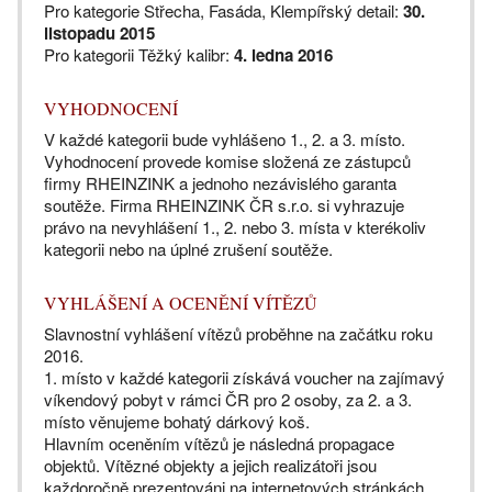
Pro kategorie Střecha, Fasáda, Klempířský detail:
30.
listopadu 2015
Pro kategorii Těžký kalibr:
4. ledna 2016
VYHODNOCENÍ
V každé kategorii bude vyhlášeno 1., 2. a 3. místo.
Vyhodnocení provede komise složená ze zástupců
firmy RHEINZINK a jednoho nezávislého garanta
soutěže. Firma RHEINZINK ČR s.r.o. si vyhrazuje
právo na nevyhlášení 1., 2. nebo 3. místa v kterékoliv
kategorii nebo na úplné zrušení soutěže.
VYHLÁŠENÍ A OCENĚNÍ VÍTĚZŮ
Slavnostní vyhlášení vítězů proběhne na začátku roku
2016.
1. místo v každé kategorii získává voucher na zajímavý
víkendový pobyt v rámci ČR pro 2 osoby, za 2. a 3.
místo věnujeme bohatý dárkový koš.
Hlavním oceněním vítězů je následná propagace
objektů. Vítězné objekty a jejich realizátoři jsou
každoročně prezentováni na internetových stránkách