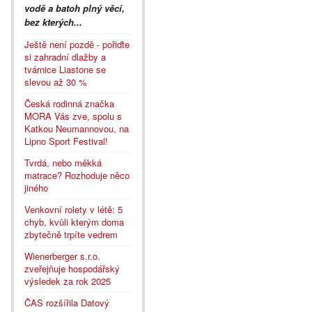
vodě a batoh plný věcí,
bez kterých...
Ještě není pozdě - pořiďte
si zahradní dlažby a
tvárnice Liastone se
slevou až 30 %
Česká rodinná značka
MORA Vás zve, spolu s
Katkou Neumannovou, na
Lipno Sport Festival!
Tvrdá, nebo měkká
matrace? Rozhoduje něco
jiného
Venkovní rolety v létě: 5
chyb, kvůli kterým doma
zbytečně trpíte vedrem
Wienerberger s.r.o.
zveřejňuje hospodářský
výsledek za rok 2025
ČAS rozšířila Datový