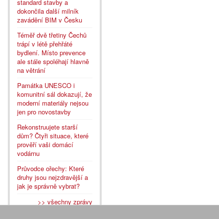
standard stavby a
dokončila další milník
zavádění BIM v Česku
Téměř dvě třetiny Čechů
trápí v létě přehřáté
bydlení. Místo prevence
ale stále spoléhají hlavně
na větrání
Památka UNESCO i
komunitní sál dokazují, že
moderní materiály nejsou
jen pro novostavby
Rekonstruujete starší
dům? Čtyři situace, které
prověří vaši domácí
vodárnu
Průvodce ořechy: Které
druhy jsou nejzdravější a
jak je správně vybrat?
>> všechny zprávy