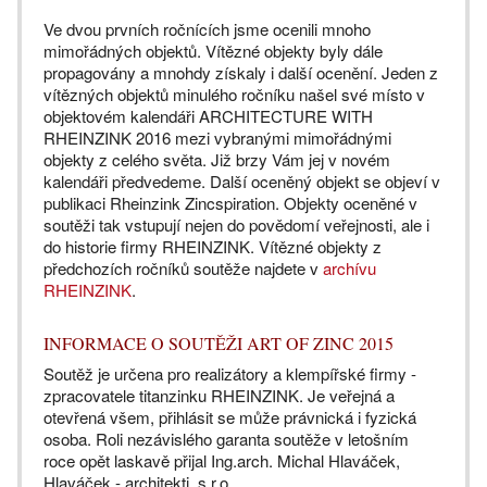
Ve dvou prvních ročnících jsme ocenili mnoho
mimořádných objektů. Vítězné objekty byly dále
propagovány a mnohdy získaly i další ocenění. Jeden z
vítězných objektů minulého ročníku našel své místo v
objektovém kalendáři ARCHITECTURE WITH
RHEINZINK 2016 mezi vybranými mimořádnými
objekty z celého světa. Již brzy Vám jej v novém
kalendáři předvedeme. Další oceněný objekt se objeví v
publikaci Rheinzink Zincspiration. Objekty oceněné v
soutěži tak vstupují nejen do povědomí veřejnosti, ale i
do historie firmy RHEINZINK. Vítězné objekty z
předchozích ročníků soutěže najdete v
archívu
RHEINZINK
.
INFORMACE O SOUTĚŽI ART OF ZINC 2015
Soutěž je určena pro realizátory a klempířské firmy -
zpracovatele titanzinku RHEINZINK. Je veřejná a
otevřená všem, přihlásit se může právnická i fyzická
osoba. Roli nezávislého garanta soutěže v letošním
roce opět laskavě přijal Ing.arch. Michal Hlaváček,
Hlaváček - architekti, s.r.o.