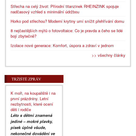
Střecha na celý život: Přírodní titanzinek RHEINZINK spojuje
nadčasový vzhled s minimální údržbou
Horko pod střechou? Moderní krytiny umí snížit přehřívání domu
8 nejčastějších mýtů o fotovoltaice: Co je pravda a čeho se lidé
bojí zbytečně?
Izolace nové generace: Komfort, úspora a zdraví v jednom
>> všechny články
TRŽIŠTĚ ZPRÁV
K moři, na koupaliště i na
první prázdniny. Letní
nezbytnosti, které ocení
děti i rodiče
Léto s dětmi znamená
jediné – mokré plavky,
písek úplně všude,
nekonečné dovádění ve