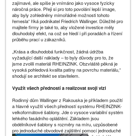
zajímavé, ale spíše je vnímáno jako vysoce fyzicky
náročná práce. Přeji si pro toto povolání lepší image,
aby byly zohledněny mimořádné možnosti tohoto
řemesla“ říká podnikatel Friedrich Wallinger. Důležité pro
majitele firmy je také to, aby vložené investice měly
dlouhodobý efekt, na což se hledí i při poradách a řízení
průběhu prací u zákazníků.
„Krása a dlouhodobá funkčnost, žádná údržba
vyžadující další náklady – to byly důvody pro to, že
jsme zvolili materiál RHEINZINK. Obzvláště pěkná je
vysoká pohledová kvalita patiny na povrchu materiálu,“
shodují se architekt se stavitelem.
Využít všech předností a realizovat svoji vizi
Rodinný dům Wallinger z Rakouska je příkladem použití
a hlavně využití všech předností systému RHEINZINK-
velkoformátové šablony. Jde o vysoce variabilní systém
lehkého fasádního opláštění. Základem jsou
obdélníkové šablony s rozměry na míru, uzpůsobené
pro jednoduché obvodové zajištění
pomocí jednoduché