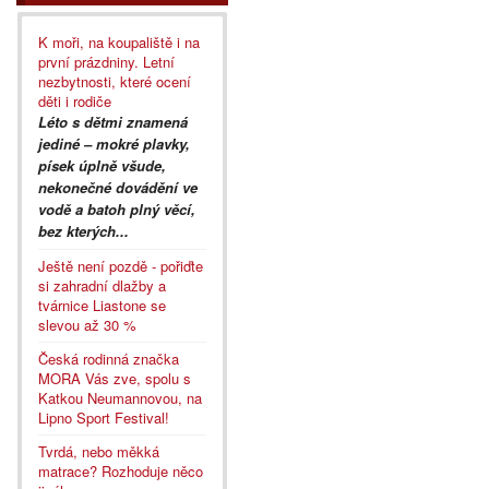
K moři, na koupaliště i na
první prázdniny. Letní
nezbytnosti, které ocení
děti i rodiče
Léto s dětmi znamená
jediné – mokré plavky,
písek úplně všude,
nekonečné dovádění ve
vodě a batoh plný věcí,
bez kterých...
Ještě není pozdě - pořiďte
si zahradní dlažby a
tvárnice Liastone se
slevou až 30 %
Česká rodinná značka
MORA Vás zve, spolu s
Katkou Neumannovou, na
Lipno Sport Festival!
Tvrdá, nebo měkká
matrace? Rozhoduje něco