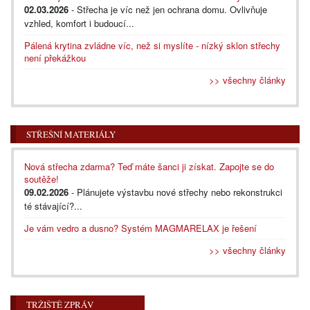
02.03.2026
- Střecha je víc než jen ochrana domu. Ovlivňuje
vzhled, komfort i budoucí...
Pálená krytina zvládne víc, než si myslíte - nízký sklon střechy
není překážkou
>> všechny články
STŘEŠNÍ MATERIÁLY
Nová střecha zdarma? Teď máte šanci ji získat. Zapojte se do
soutěže!
09.02.2026
- Plánujete výstavbu nové střechy nebo rekonstrukci
té stávající?...
Je vám vedro a dusno? Systém MAGMARELAX je řešení
>> všechny články
TRŽIŠTĚ ZPRÁV