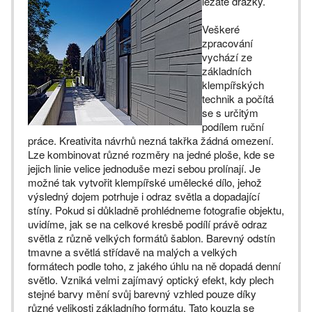
ležaté drážky.
Veškeré
zpracování
vychází ze
základních
klempířských
technik a počítá
se s určitým
podílem ruční
práce. Kreativita návrhů nezná takřka žádná omezení.
Lze kombinovat různé rozměry na jedné ploše, kde se
jejich linie velice jednoduše mezi sebou prolínají. Je
možné tak vytvořit klempířské umělecké dílo, jehož
výsledný dojem potrhuje i odraz světla a dopadající
stíny. Pokud si důkladně prohlédneme fotografie objektu,
uvidíme, jak se na celkové kresbě podílí právě odraz
světla z různě velkých formátů šablon. Barevný odstín
tmavne a světlá střídavě na malých a velkých
formátech podle toho, z jakého úhlu na ně dopadá denní
světlo. Vzniká velmi zajímavý optický efekt, kdy plech
stejné barvy mění svůj barevný vzhled pouze díky
různé velikosti základního formátu. Tato kouzla se