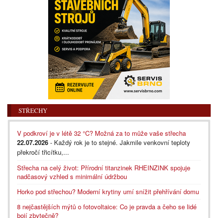
STŘECHY
V podkroví je v létě 32 °C? Možná za to může vaše střecha
22.07.2026
- Každý rok je to stejné. Jakmile venkovní teploty
překročí třicítku,...
Střecha na celý život: Přírodní titanzinek RHEINZINK spojuje
nadčasový vzhled s minimální údržbou
Horko pod střechou? Moderní krytiny umí snížit přehřívání domu
8 nejčastějších mýtů o fotovoltaice: Co je pravda a čeho se lidé
bojí zbytečně?