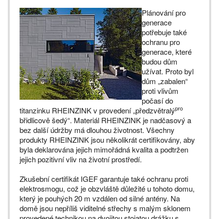
Plánování pro
generace
potřebuje také
ochranu pro
generace, které
budou dům
užívat. Proto byl
dům „zabalen“
proti vlivům
počasí do
pro
titanzinku RHEINZINK v provedení „předzvětralý
břidlicově šedý“. Materiál RHEINZINK je nadčasový a
bez další údržby má dlouhou životnost. Všechny
produkty RHEINZINK jsou několikrát certifikovány, aby
byla deklarována jejich mimořádná kvalita a podtržen
jejich pozitivní vliv na životní prostředí.
Zkušební certifikát IGEF garantuje také ochranu proti
elektrosmogu, což je obzvláště důležité u tohoto domu,
který je pouhých 20 m vzdálen od silné antény. Na
domě jsou nepříliš viditelné střechy s malým sklonem
provedené technikou na dvojitou stojatou drážku s