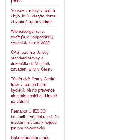
jiného
Venkovní rolety v létě: 5
chyb, kvůli kterým doma
zbytečně trpíte vedrem
Wienerberger s.r.o.
zveřejňuje hospodářský
výsledek za rok 2025
ČAS rozšířila Datový
standard stavby a
dokončila další milník
zavádění BIM v Česku
Téměř dvě třetiny Čechů
trápí v létě přehřáté
bydlení. Místo prevence
ale stále spoléhají hlavně
na větrání
Památka UNESCO i
komunitní sál dokazují, že
moderní materiály nejsou
jen pro novostavby
Rekonstruujete starší