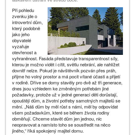
Při pohledu
zvenku jde o
introvertní dům,
který podobně
jako jeho
obyvatelé
vyzařuje
otevřenost a
vyhraněnost. Fasáda představuje transparentnost síly,
kterou je možno vidět i cítit, světlu nebrání, ale nahlížet
dovnitř nelze. Pokud je návštěvník pozván přes práh,
přijme ho volný prostor a má pocit vítané účasti a přijetí
v rodině. Dříve se domy stavěly pro dvě až tři generace,
dnes jsou vzhledem ke změněným potřebám jiné
požadavky, protože už v jedné generaci děti dorůstají,
opouštějí dům, a životní potřeby samotných majitelů se
mění. „Náš dům by měl růst s námi, měl by odpovídat
všem požadavkům, které se během života rodiny
obměňují. Chceme stavět dům jen jednou, nic
neopravovat a namísto toho se soustředit na něco
jiného,“ říká spokojený majitel domu.