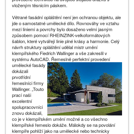
vloženým těsnicím páskem.
Větrané fasádní opláštění není jen ochranou objektu, ale
jde o samostatné umělecké dílo. Rovnováhy ve vztahu
mezi liniemi a povrchy bylo dosaženo velmi jasným
způsobem pomocí RHEINZINK-velkoformátových
šablon, které vytvářejí linie plné krásy a harmonie. Celý
návrh struktury opláštění udělal mistr umění
klempířského Fiedrich Wallinger a vše zakreslil v
systému AutoCAD. Řemeslně perfektní
provedení
umělecké fasády
dokázali
prvotřídní
řemeslníci firmy
Wallinger. „Touto
prací naši
excelentní
spolupracovníci
znovu dokázali,
co je v klempířském umění možné a co všechno
klempířské řemeslo dokáže. Málokdy se na povolání
klempíře pohlíží jako na umělecké nebo technicky