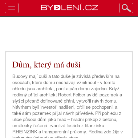
Toggle
navigation
Dům, který má duši
Budovy mají duši a tato duše je závislá především na
osobách, které domu nechávají vzniknout - v tomto
ohledu jsou architekt, paní a pán domu zajedno. Když
rodinný přítel architekt Robert Felber uviděl pozemek a
slyšel přesně definované přání, vytvořil návrh domu.
Návrhem byli investoři nadšeni, cítili se pochopeni, a
také sám pozemek přijal návrh přívětivě. Při pohledu z
ulice působí dům jako hrad – hradní příkop z betonu,
umělecky řešená trvanlivá fasáda z titanzinku
RHEINZINK a transparentní průlomy. Rodina zde žije v
laskavém ústraní ve středu obce.