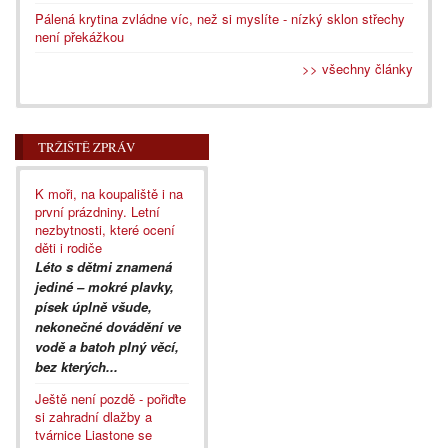
Pálená krytina zvládne víc, než si myslíte - nízký sklon střechy
není překážkou
>> všechny články
TRŽIŠTĚ ZPRÁV
K moři, na koupaliště i na
první prázdniny. Letní
nezbytnosti, které ocení
děti i rodiče
Léto s dětmi znamená
jediné – mokré plavky,
písek úplně všude,
nekonečné dovádění ve
vodě a batoh plný věcí,
bez kterých...
Ještě není pozdě - pořiďte
si zahradní dlažby a
tvárnice Liastone se