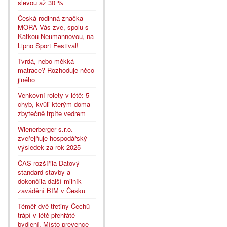
slevou až 30 %
Česká rodinná značka
MORA Vás zve, spolu s
Katkou Neumannovou, na
Lipno Sport Festival!
Tvrdá, nebo měkká
matrace? Rozhoduje něco
jiného
Venkovní rolety v létě: 5
chyb, kvůli kterým doma
zbytečně trpíte vedrem
Wienerberger s.r.o.
zveřejňuje hospodářský
výsledek za rok 2025
ČAS rozšířila Datový
standard stavby a
dokončila další milník
zavádění BIM v Česku
Téměř dvě třetiny Čechů
trápí v létě přehřáté
bydlení. Místo prevence