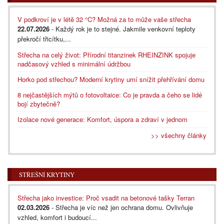
V podkroví je v létě 32 °C? Možná za to může vaše střecha
22.07.2026
- Každý rok je to stejné. Jakmile venkovní teploty
překročí třicítku,...
Střecha na celý život: Přírodní titanzinek RHEINZINK spojuje
nadčasový vzhled s minimální údržbou
Horko pod střechou? Moderní krytiny umí snížit přehřívání domu
8 nejčastějších mýtů o fotovoltaice: Co je pravda a čeho se lidé
bojí zbytečně?
Izolace nové generace: Komfort, úspora a zdraví v jednom
>> všechny články
STŘEŠNÍ KRYTINY
Střecha jako investice: Proč vsadit na betonové tašky Terran
02.03.2026
- Střecha je víc než jen ochrana domu. Ovlivňuje
vzhled, komfort i budoucí...