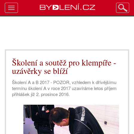
Toggle
navigation
Školení a soutěž pro klempíře -
uzávěrky se blíží
Školení A a B 2017 - POZOR, vzhledem k dřívějšímu
termínu školení A v roce 2017 uzavíráme letos příjem
přihlášek již 2. prosince 2016.