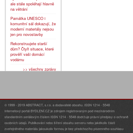
ale stále spoléhají hlavně
na větrání
Památka UNESCO i
komunitní sál dokazují, že
moderní materiály nejsou
jen pro novostavby
Rekonstruujete starší
dům? Čtyři situace, které
prověří vaši domácí
vodárnu
>> všechny zprávy
© 1999 - 2019 ABSTRACT, s.r.o. a dodavatelé obsahu. ISSN 1214 - 5548
Internetový portál BYDLENÍ.CZ je zdrojem registrovaným pod mezinárodním
standardním seriálovým číslem ISSN 1214 - 5548 dodržuje právní předpisy o ochraně
osobních údajů. Publikování nebo šíření obsahu serveru nebo jakékoliv části
zveřejněného materiálu jakoukoliv formou je bez předchozího písemného souhlasu