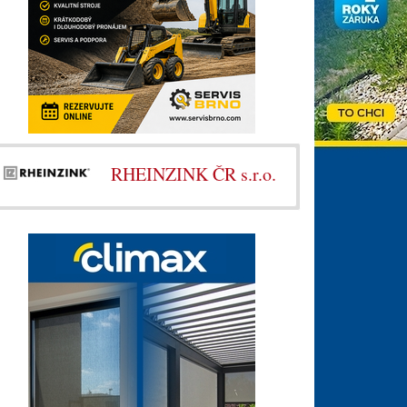
RHEINZINK ČR s.r.o.