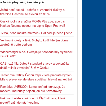
a batoh plný věcí, bez kterých...
Ještě není pozdě - pořiďte si zahradní dlažby a
tvárnice Liastone se slevou až 30 %
Česká rodinná značka MORA Vás zve, spolu s
Katkou Neumannovou, na Lipno Sport Festival!
Tvrdá, nebo měkká matrace? Rozhoduje něco jiného
Venkovní rolety v létě: 5 chyb, kvůli kterým doma
zbytečně trpíte vedrem
Wienerberger s.r.o. zveřejňuje hospodářský výsledek
za rok 2025
ČAS rozšířila Datový standard stavby a dokončila
další milník zavádění BIM v Česku
Téměř dvě třetiny Čechů trápí v létě přehřáté bydlení.
Místo prevence ale stále spoléhají hlavně na větrání
Památka UNESCO i komunitní sál dokazují, že
moderní materiály nejsou jen pro novostavby
Rekonstruujete starší dům? Čtyři situace, které
prověří vaši domácí vodárnu