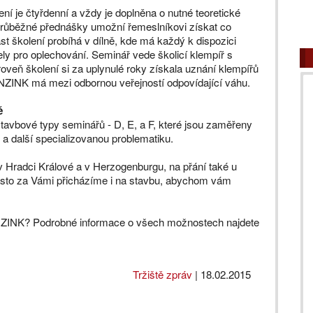
ení je čtyřdenní a vždy je doplněna o nutné teoretické
 průběžné přednášky umožní řemeslníkovi získat co
část školení probíhá v dílně, kde má každý k dispozici
ely pro oplechování. Seminář vede školicí klempíř s
oveň školení si za uplynulé roky získala uznání klempířů
EINZINK má mezi odbornou veřejností odpovídající váhu.
ě
stavbové typy seminářů - D, E, a F, které jsou zaměřeny
a další specializovanou problematiku.
 Hradci Králové a v Herzogenburgu, na přání také u
Často za Vámi přicházíme i na stavbu, abychom vám
INZINK? Podrobné informace o všech možnostech najdete
Tržiště zpráv
|
18.02.2015