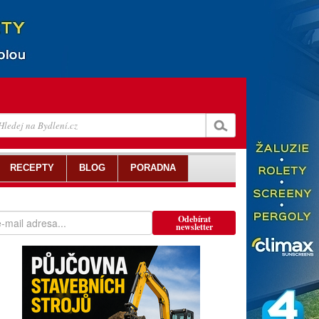
RECEPTY
BLOG
PORADNA
Odebírat
newsletter