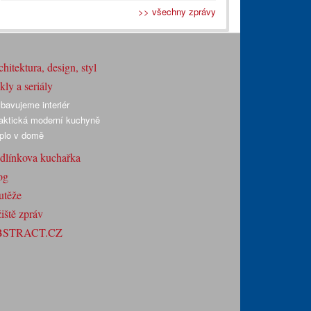
>> všechny zprávy
hitektura, design, styl
ly a seriály
bavujeme interiér
aktická moderní kuchyně
plo v domě
dlínkova kuchařka
og
utěže
iště zpráv
BSTRACT.CZ