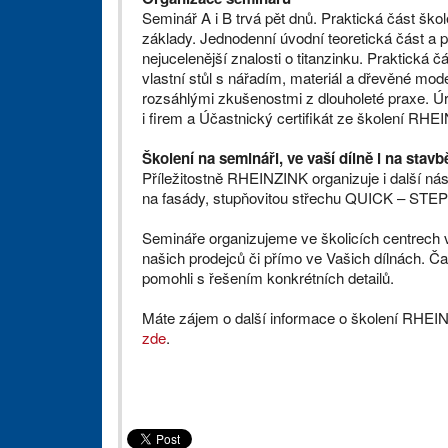
Seminář A i B trvá pět dnů. Praktická část škol
základy. Jednodenní úvodní teoretická část a
nejucelenější znalosti o titanzinku. Praktická 
vlastní stůl s nářadím, materiál a dřevěné mod
rozsáhlými zkušenostmi z dlouholeté praxe. Úr
i firem a Účastnický certifikát ze školení RH
Školení na semináři, ve vaší dílně i na stavb
Příležitostně RHEINZINK organizuje i další ná
na fasády, stupňovitou střechu QUICK – STEP 
Semináře organizujeme ve školicích centrech v
našich prodejců či přímo ve Vašich dílnách. 
pomohli s řešením konkrétních detailů.
Máte zájem o další informace o školení RHE
zde
.