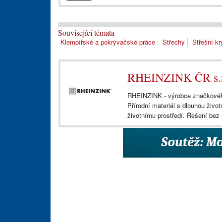
Související témata
Klempířské a pokrývačské práce
Střechy
Střešní kr
RHEINZINK ČR s.r
RHEINZINK - výrobce značkového
Přírodní materiál s dlouhou život
životnímu prostředí. Řešení bez 