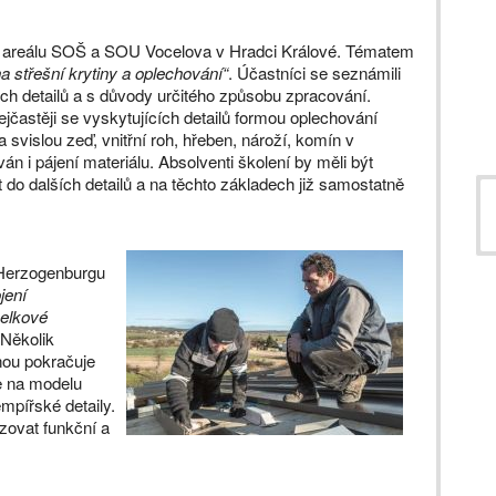
 areálu SOŠ a SOU Vocelova v Hradci Králové. Tématem
a střešní krytiny a oplechování“
. Účastníci se seznámili
ch detailů a s důvody určitého způsobu zpracování.
ejčastěji se vyskytujících detailů formou oplechování
a svislou zeď, vnitřní roh, hřeben, nároží, komín v
án i pájení materiálu. Absolventi školení by měli být
do dalších detailů a na těchto základech již samostatně
Herzogenburgu
jení
celkové
 Několik
nou pokračuje
e na modelu
mpířské detaily.
izovat funkční a