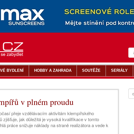
VÉ BYDLENÍ
HOBBY A ZAHRADA
SOUTĚŽE
SERIÁLY
mpířů v plném proudu
počasí přeje vzdělávacím aktivitám klempířského
ů zjišťuje, jak důležitá je vysoká kvalifikace v tomto
ychlá práce snižuje náklady na straně realizátora a vede k