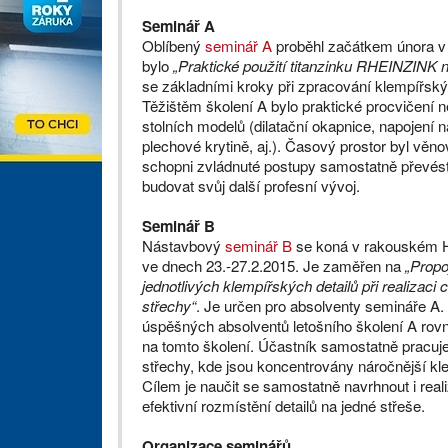
Seminář A
Oblíbený
seminář A
proběhl začátkem února v
bylo
„Praktické použití titanzinku RHEINZINK n
se základními kroky při zpracování klempířský
Těžištěm školení A bylo praktické procvičení n
stolních modelů (dilatační okapnice, napojení n
plechové krytině, aj.). Časový prostor byl věnov
schopni zvládnuté postupy samostatně převést 
budovat svůj další profesní vývoj.
Seminář B
Nástavbový
seminář B
se koná v rakouském 
ve dnech 23.-27.2.2015. Je zaměřen na
„Propo
jednotlivých klempířských detailů při realizaci 
střechy“
. Je určen pro absolventy semináře A.
úspěšných absolventů letošního školení A rov
na tomto školení. Účastník samostatně pracuj
střechy, kde jsou koncentrovány náročnější kle
Cílem je naučit se samostatně navrhnout i real
efektivní rozmístění detailů na jedné střeše.
Organizace seminářů