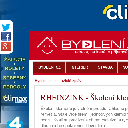
BYDLENI.CZ
INTERIÉR
STAVBA
NO
Bydlení.cz
Tržiště zpráv
RHEINZINK - Školení kle
Školení klempířů je v plném proudu. Chladné 
řemesla. Stále více firem i jednotlivých klempíř
oboru. Kvalitní, precizní a přitom efektivní a r
dlouhodobé spokojenosti investora.