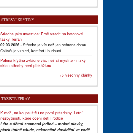
STŘEŠNÍ KRYTINY
Střecha jako investice: Proč vsadit na betonové
tašky Terran
02.03.2026
- Střecha je víc než jen ochrana domu.
Ovlivňuje vzhled, komfort i budoucí...
Pálená krytina zvládne víc, než si myslíte - nízký
sklon střechy není překážkou
>> všechny články
TRŽIŠTĚ ZPRÁV
K moři, na koupaliště i na první prázdniny. Letní
nezbytnosti, které ocení děti i rodiče
Léto s dětmi znamená jediné – mokré plavky,
písek úplně všude, nekonečné dovádění ve vodě