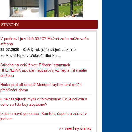
STŘECHY
V podkroví je v létě 32 °C? Možná za to může vaše
střecha
22.07.2026
- Každý rok je to stejné. Jakmile
venkovní teploty překročí třicítku,...
Střecha na celý život: Přírodní titanzinek
RHEINZINK spojuje nadčasový vzhled s minimální
údržbou
Horko pod střechou? Moderní krytiny umí snížit
přehřívání domu
8 nejčastějších mýtů o fotovoltaice: Co je pravda a
čeho se lidé bojí zbytečně?
Izolace nové generace: Komfort, úspora a zdraví v
jednom
>> všechny články