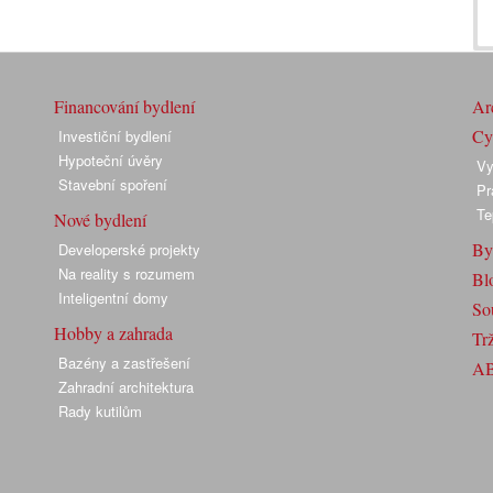
Financování bydlení
Arc
Cyk
Investiční bydlení
Hypoteční úvěry
Vy
Stavební spoření
Pr
Te
Nové bydlení
By
Developerské projekty
Na reality s rozumem
Bl
Inteligentní domy
So
Hobby a zahrada
Trž
Bazény a zastřešení
A
Zahradní architektura
Rady kutilům