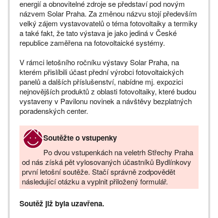
energií a obnovitelné zdroje se představí pod novým
názvem Solar Praha. Za změnou názvu stojí především
velký zájem vystavovatelů o téma fotovoltaiky a termiky
a také fakt, že tato výstava je jako jediná v České
republice zaměřena na fotovoltaické systémy.
V rámci letošního ročníku výstavy Solar Praha, na
kterém přislíbili účast přední výrobci fotovoltaických
panelů a dalších příslušenství, nabídne mj. expozici
nejnovějších produktů z oblasti fotovoltaiky, které budou
vystaveny v Pavilonu novinek a návštěvy bezplatných
poradenských center.
Soutěžte o vstupenky
Po dvou vstupenkách na veletrh Střechy Praha
od nás získá pět vylosovaných účastníků Bydlínkovy
první letošní soutěže. Stačí správně zodpovědět
následující otázku a vyplnit přiložený formulář.
Soutěž již byla uzavřena.