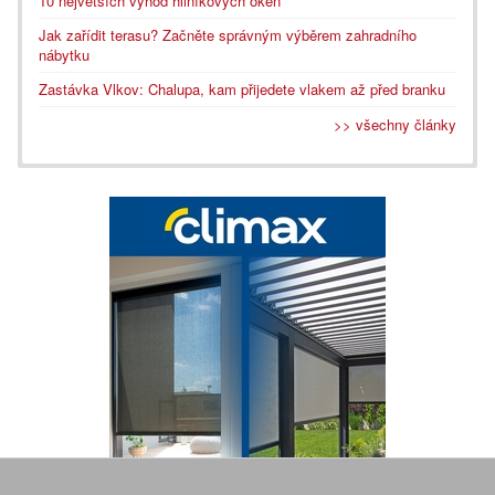
10 největších výhod hliníkových oken
Jak zařídit terasu? Začněte správným výběrem zahradního
nábytku
Zastávka Vlkov: Chalupa, kam přijedete vlakem až před branku
>> všechny články