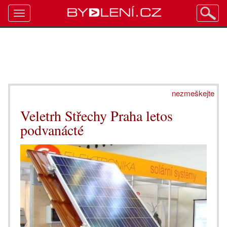
Toggle
navigation
nezmeškejte
Veletrh Střechy Praha letos
podvanácté