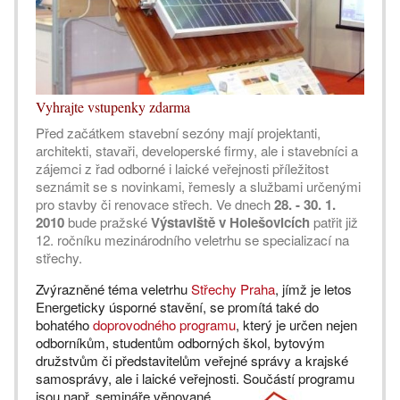
Vyhrajte vstupenky zdarma
Před začátkem stavební sezóny mají projektanti,
architekti, stavaři, developerské firmy, ale i stavebníci a
zájemci z řad odborné i laické veřejnosti příležitost
seznámit se s novinkami, řemesly a službami určenými
pro stavby či renovace střech. Ve dnech
28. - 30. 1.
2010
bude pražské
Výstaviště v Holešovicích
patřit již
12. ročníku mezinárodního veletrhu se specializací na
střechy.
Zvýrazněné téma veletrhu
Střechy Praha
, jímž je letos
Energeticky úsporné stavění, se promítá také do
bohatého
doprovodného programu
, který je určen nejen
odborníkům, studentům odborných škol, bytovým
družstvům či představitelům veřejné správy a krajské
samosprávy, ale i laické veřejnosti.
Součástí programu
jsou např. semináře věnované