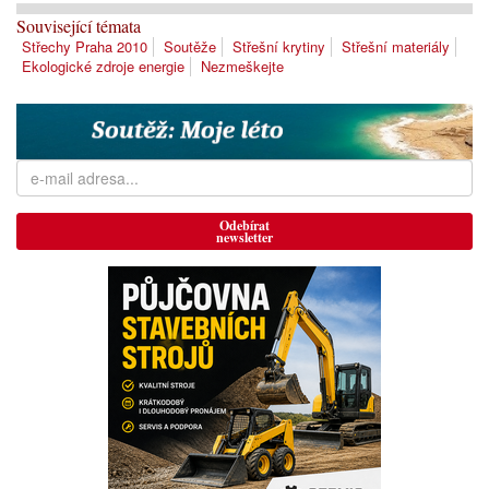
Související témata
Střechy Praha 2010
Soutěže
Střešní krytiny
Střešní materiály
Ekologické zdroje energie
Nezmeškejte
Odebírat
newsletter