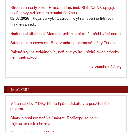
Střecha na celý život: Přírodní titanzinek RHEINZINK spojuje
nadčasový vzhled s minimální údržbou
02.07.2026
- Když se vybírá střešní krytina, většina lidí řeší
hlavně vzhled...
Horko pod střechou? Moderní krytiny umí snížit přehřívání domu
Střecha jako investice: Proč vsadit na betonové tašky Terran
Pálená krytina zvládne víc, než si myslíte - nízký sklon střechy
není překážkou
>> všechny články
MAGAZÍN
Máte malý byt? Díky těmto tipům získáte víc použitelného
prostoru
Chaty a chalupy zažívají návrat. Podívejte se na 11
nejkrásnějších interiérů