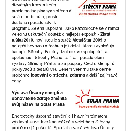
dřevěným konstrukcím,
problematice plochých střech či
solárním domům, prostor
dostane i poradenství k
programu Zelená úsporám. Jako každoročně se v rámci
veletrhu uskuteční soutěž o nejlepší exponát -
Zlatá
taška 2010
, novinkou je soutěž
MetalStar 2009
o
nejlepší kovovou střechu a její detail, kterou vyhlašuje
časopis Střechy, Fasády, Izolace, ve spolupráci se
společností Střechy Praha, s. r. o. - pořadatelem
výstavy Střechy Praha, a za podpory Cechu klempířů,
pokrývačů a tesařů ČR. Během veletrhu také denně
proběhne
losování o střechu zdarma
a další zajímavé
ceny.
Výstava Úspory energií a
obnovitelné zdroje změnila
svůj název na Solar Praha
Energeticky úsporné stavění je i hlavním tématem
výstavní akce, která souběžně s veletrhem Střechy
proběhne již pošesté. Specializovaná výstava Úspory