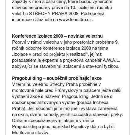
zájezdy k moři a další ceny, které budou výhercům
slavnostně předány právě na 10. jubilejním ročníku
veletrhu STŘECHY PRAHA 2008. Podrobnější
informace naleznete na www.fenestra.cz.
Konference Izolace 2008 – novinka veletrhu
Poprvé v rámci veletrhu v jeho prostorách proběhne 9.
ročník odborné konference Izolace 2008 na téma
„Izolace v praxi od projektu k realizaci“, jejímž
pořadatelem je expertní a projektová kancelář A.W.A.L.
zabývající se stavebními izolacemi a stavební fyzikou.
Pragobuilding – souběžně probíhající akce
V termínu veletrhu Střechy Praha proběhne v
montované hale před Průmyslovým palácem ještě další
výstavní akce s názvem Pragobuilding. Jedná se o
soubor specializovaných výstav (pořádá Incheba
Praha). Její součástí je mimo jiné i výstava zaměřená
na okna, dveře, schody, jejich součásti a stavební prvky.
Dalšími specializovanými akcemi v rámci
Pragobuildingu jsou například Panelový dům a byt či
Montované stavby.