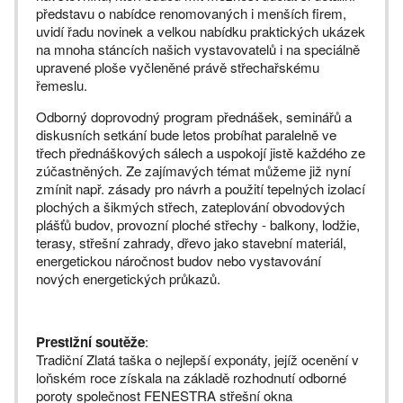
představu o nabídce renomovaných i menších firem,
uvidí řadu novinek a velkou nabídku praktických ukázek
na mnoha stáncích našich vystavovatelů i na speciálně
upravené ploše vyčleněné právě střechařskému
řemeslu.
Odborný doprovodný program přednášek, seminářů a
diskusních setkání bude letos probíhat paralelně ve
třech přednáškových sálech a uspokojí jistě každého ze
zúčastněných. Ze zajímavých témat můžeme již nyní
zmínit např. zásady pro návrh a použití tepelných izolací
plochých a šikmých střech, zateplování obvodových
plášťů budov, provozní ploché střechy - balkony, lodžie,
terasy, střešní zahrady, dřevo jako stavební materiál,
energetickou náročnost budov nebo vystavování
nových energetických průkazů.
P
restižní soutěže
:
Tradiční Zlatá taška o nejlepší exponáty, jejíž ocenění v
loňském roce získala na základě rozhodnutí odborné
poroty společnost FENESTRA střešní okna