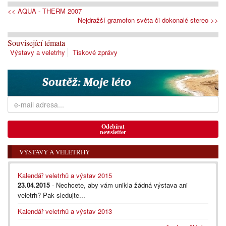
<< AQUA - THERM 2007
Nejdražší gramofon světa či dokonalé stereo >>
Související témata
Výstavy a veletrhy
Tiskové zprávy
Odebírat
newsletter
VÝSTAVY A VELETRHY
Kalendář veletrhů a výstav 2015
23.04.2015
- Nechcete, aby vám unikla žádná výstava ani
veletrh? Pak sledujte...
Kalendář veletrhů a výstav 2013