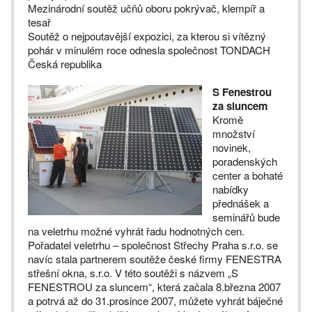
Mezinárodní soutěž učňů oboru pokrývač, klempíř a
tesař
Soutěž o nejpoutavější expozici, za kterou si vítězný
pohár v minulém roce odnesla společnost TONDACH
Česká republika
S Fenestrou
za sluncem
Kromě
množství
novinek,
poradenských
center a bohaté
nabídky
přednášek a
seminářů bude
na veletrhu možné vyhrát řadu hodnotných cen.
Pořadatel veletrhu – společnost Střechy Praha s.r.o. se
navíc stala partnerem soutěže české firmy FENESTRA
střešní okna, s.r.o. V této soutěži s názvem „S
FENESTROU za sluncem“, která začala 8.března 2007
a potrvá až do 31.prosince 2007, můžete vyhrát báječné