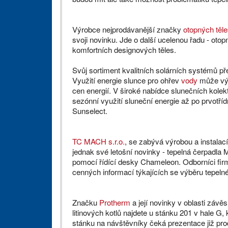
Výrobce nejprodávanější značky
otopných těl
svoji novinku. Jde o další ucelenou řadu - o
komfortních designových těles.
Svůj sortiment kvalitních solárních systémů p
Využití energie slunce pro ohřev
vody
může výr
cen energií. V široké nabídce slunečních kolek
sezónní využití sluneční energie až po prvotř
Sunselect.
TC MACH s.r.o.
, se zabývá výrobou a instalací
jednak své letošní novinky - tepelná čerpadla
pomocí řídící desky Chameleon. Odborníci f
cenných informací týkajících se výběru tepelného
Značku
Protherm
a její novinky v oblasti záv
litinových kotlů najdete u stánku 201 v hale G
stánku na návštěvníky čeká prezentace již pr