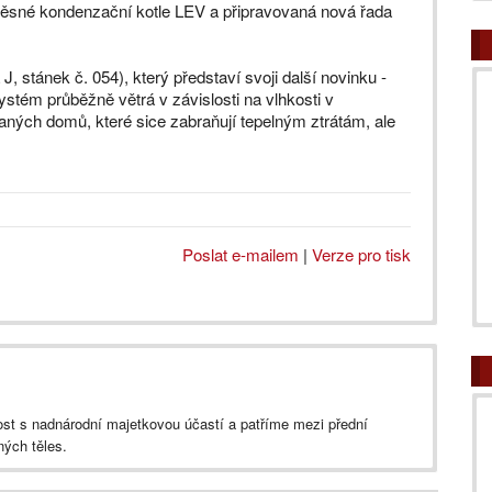
věsné kondenzační kotle LEV a připravovaná nová řada
 J, stánek č. 054), který představí svoji další novinku -
stém průběžně větrá v závislosti na vlhkosti v
vaných domů, které sice zabraňují tepelným ztrátám, ale
Poslat e-mailem
|
Verze pro tisk
t s nadnárodní majetkovou účastí a patříme mezi přední
ých těles.