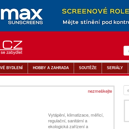
VÉ BYDLENÍ
HOBBY A ZAHRADA
SOUTĚŽE
SERIÁLY
nezmeškejte
Vytápění, klimatizace, měřicí,
regulační, sanitární a
ekologická zařízení a