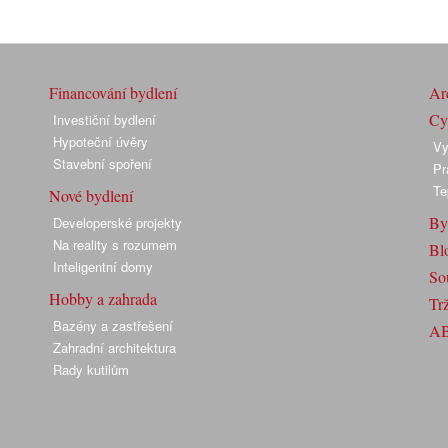
Financování bydlení
Arc
Cyk
Investiční bydlení
Hypoteční úvěry
Vy
Stavební spoření
Pr
Te
Nové bydlení
By
Developerské projekty
Na reality s rozumem
Bl
Inteligentní domy
So
Hobby a zahrada
Trž
Bazény a zastřešení
A
Zahradní architektura
Rady kutilům