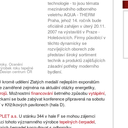
technologie - to jsou témata
mezinárodního odborného
veletrhu AQUA - THERM
Praha, jehož 14. ročník bude
oficiálně zahájen v úterý 20.11.
2007 na výstavišti v Praze -
Holešovicích. Firmy působící v
těchto dynamicky se
rozvíjejících oborech zde
představí široký sortiment
technik a produktů zajišťujících
ároky. Ocenění
zásadní potřeby moderního
 výrobek roku tepelné
bydlení.
 Design centrum ČR
rý kromě udělení Zlatých medailí nejlepším exponátům
e zaměřené zejména na aktuální otázky energetiky,
rojů
. Možnostmi
financování
šetrného způsobu
vytápění
,
zkami se bude zabývat konference připravená na sobotu
í v Křižíkových pavilonech (hala D).
LET a.s.
U stánku 344 v hale F se mohou zájemci
ukci tohoto významného výrobce
tepelných čerpadel
,
ných čerpadel konzultovat s odborníky.