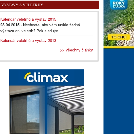
VÝSTAVY A VELETRHY
Kalendář veletrhů a výstav 2015
23.04.2015
- Nechcete, aby vám unikla žádná
výstava ani veletrh? Pak sledujte...
Kalendář veletrhů a výstav 2013
>> všechny články