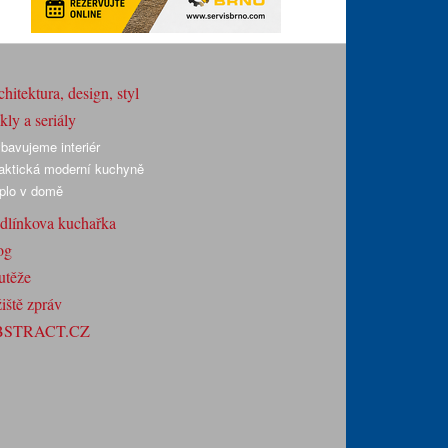
hitektura, design, styl
ly a seriály
bavujeme interiér
aktická moderní kuchyně
plo v domě
dlínkova kuchařka
og
utěže
iště zpráv
BSTRACT.CZ