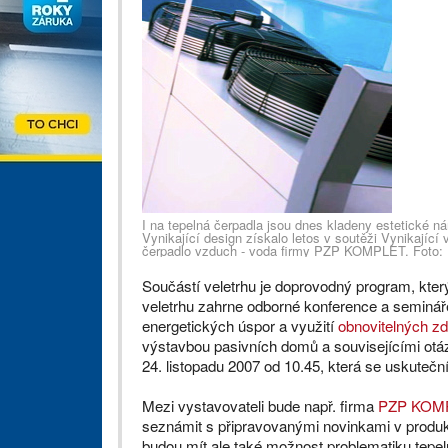
I na tepelná čerpadla jsou dnes kladeny estetické n
Vynikající design získalo letos v soutěži Vynikající
čerpadlo vzduch - voda firmy PZP KOMPLET. Foto:
Součástí veletrhu je doprovodný program, kte
veletrhu zahrne odborné konference a seminář
energetických úspor a využití
obnovitelných zd
výstavbou pasivních domů a souvisejícími otá
24. listopadu 2007 od 10.45, která se uskutečn
Mezi vystavovateli bude např. firma
PZP KOMP
seznámit s připravovanými novinkami v prod
budou mít ale také možnost problematiku tepel