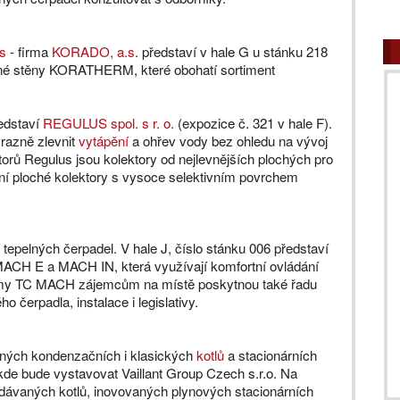
es
- firma
KORADO, a.s
. představí v hale G u stánku 218
topné stěny KORATHERM, které obohatí sortiment
ředstaví
REGULUS spol. s r. o.
(expozice č. 321 v hale F).
azně zlevnit
vytápění
a ohřev vody bez ohledu na vývoj
torů Regulus jsou kolektory od nejlevnějších plochých pro
ídní ploché kolektory s vysoce selektivním povrchem
 tepelných čerpadel. V hale J, číslo stánku 006 představí
 MACH E a MACH IN, která využívají komfortní ovládání
irmy TC MACH zájemcům na místě poskytnou také řadu
 čerpadla, instalace i legislativy.
ěsných kondenzačních i klasických
kotlů
a stacionárních
, kde bude vystavovat Vaillant Group Czech s.r.o. Na
odávaných kotlů, inovovaných plynových stacionárních