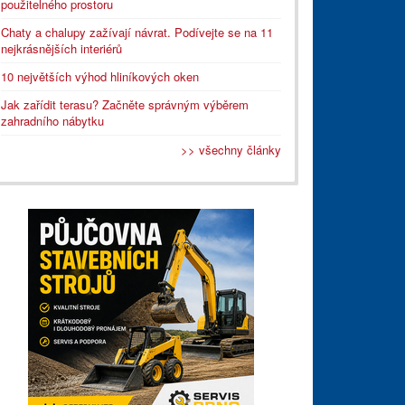
použitelného prostoru
Chaty a chalupy zažívají návrat. Podívejte se na 11
nejkrásnějších interiérů
10 největších výhod hliníkových oken
Jak zařídit terasu? Začněte správným výběrem
zahradního nábytku
>> všechny články