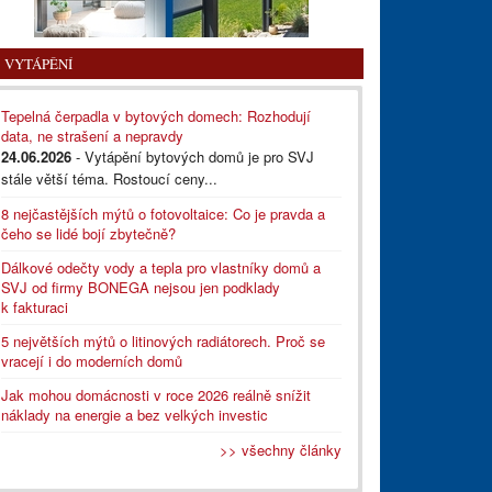
VYTÁPĚNÍ
Tepelná čerpadla v bytových domech: Rozhodují
data, ne strašení a nepravdy
24.06.2026
- Vytápění bytových domů je pro SVJ
stále větší téma. Rostoucí ceny...
8 nejčastějších mýtů o fotovoltaice: Co je pravda a
čeho se lidé bojí zbytečně?
Dálkové odečty vody a tepla pro vlastníky domů a
SVJ od firmy BONEGA nejsou jen podklady
k fakturaci
5 největších mýtů o litinových radiátorech. Proč se
vracejí i do moderních domů
Jak mohou domácnosti v roce 2026 reálně snížit
náklady na energie a bez velkých investic
>> všechny články