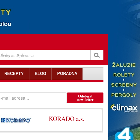
RECEPTY
BLOG
PORADNA
Odebírat
newsletter
KORADO a.s.