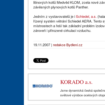
litinových kotlů Medvěd KLOM, zcela nové zá
závěsných plynových kotlů Panther.
Jedním z vystavovatelů je i
Schiedel, a.s.
(hala
řízený systém větrání Schiedel AERA. Tento sy
místnostech a řeší tak základní problém izolo
zároveň i přirozené cirkulaci vzduchu.
19.11.2007
|
redakce Bydlení.cz
KORADO a.s.
Jsme dynamická česká společnos
světové výrobce ocelových otopn