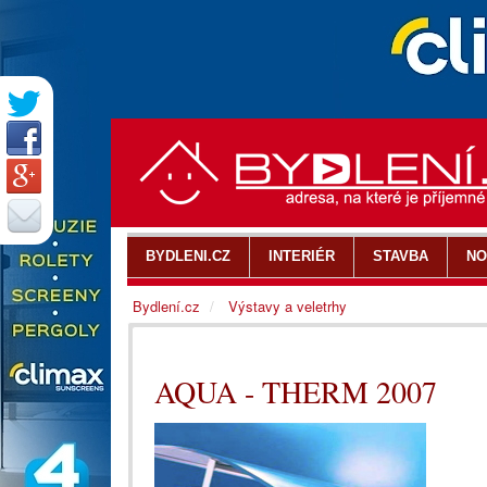
BYDLENI.CZ
INTERIÉR
STAVBA
NO
Bydlení.cz
Výstavy a veletrhy
AQUA - THERM 2007