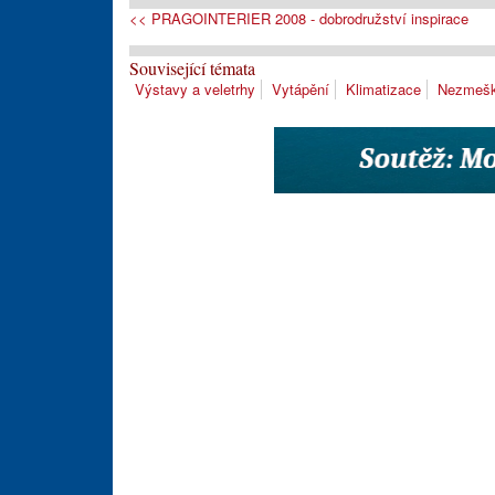
<< PRAGOINTERIER 2008 - dobrodružství inspirace
Související témata
Výstavy a veletrhy
Vytápění
Klimatizace
Nezmešk