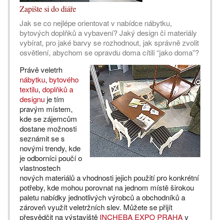
Zapište si do diáře
Jak se co nejlépe orientovat v nabídce nábytku,
bytových doplňků a vybavení? Jaký design či materiály
vybírat, pro jaké barvy se rozhodnout, jak správně zvolit
osvětlení, abychom se opravdu doma cítili “jako doma”?
Právě veletrh
nábytku
,
bytového
textilu
,
doplňků a
designu
je tím
pravým místem,
kde se zájemcům
dostane možnosti
seznámit se s
novými trendy, kde
je odborníci poučí o
vlastnostech
nových materiálů a vhodnosti jejich použití pro konkrétní
potřeby, kde mohou porovnat na jednom místě širokou
paletu nabídky jednotlivých výrobců a obchodníků a
zároveň využít veletržních slev. Můžete se přijít
přesvědčit na výstaviště
INCHEBA EXPO PRAHA
v