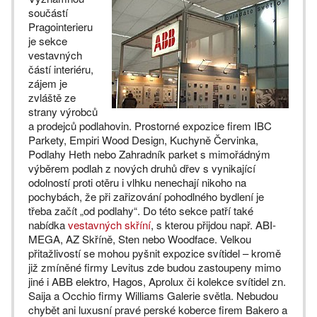
součástí
Pragointerieru
je sekce
vestavných
částí interiéru,
zájem je
zvláště ze
strany výrobců
a prodejců podlahovin. Prostorné expozice firem IBC
Parkety, Empiri Wood Design, Kuchyně Červinka,
Podlahy Heth nebo Zahradník parket s mimořádným
výběrem podlah z nových druhů dřev s vynikající
odolností proti otěru i vlhku nenechají nikoho na
pochybách, že při zařizování pohodlného bydlení je
třeba začít „od podlahy“. Do této sekce patří také
nabídka
vestavných skříní
, s kterou přijdou např. ABI-
MEGA, AZ Skříně, Sten nebo Woodface. Velkou
přitažlivostí se mohou pyšnit expozice svítidel – kromě
již zmíněné firmy Levitus zde budou zastoupeny mimo
jiné i ABB elektro, Hagos, Aprolux či kolekce svítidel zn.
Saija a Occhio firmy Williams Galerie světla. Nebudou
chybět ani luxusní pravé perské koberce firem Bakero a