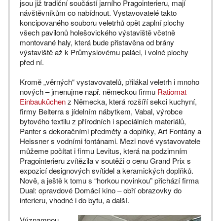
jsou již tradiční součástí jarního Pragointerieru, mají
návštěvníkům co nabídnout. Vystavovatelé takto
koncipovaného souboru veletrhů opět zaplní plochy
všech pavilonů holešovického výstaviště včetně
montované haly, která bude přistavěna od brány
výstaviště až k Průmyslovému paláci, i volné plochy
před ní.
Kromě „věrných“ vystavovatelů, přilákal veletrh i mnoho
nových – jmenujme např. německou firmu
Ratiomat
Einbauküchen
z Německa, která rozšíří sekci kuchyní,
firmy Belterra s jídelním nábytkem, Vabal, výrobce
bytového textilu z přírodních i speciálních materiálů,
Panter s dekoračními předměty a doplňky, Art Fontány a
Heissner s vodními fontánami. Mezi nové vystavovatele
můžeme počítat i firmu Levitus, která na podzimním
Pragointerieru zvítězila v soutěži o cenu Grand Prix s
expozicí designových svítidel a keramických doplňků.
Nově, a ještě k tomu s “horkou novinkou” přichází firma
Dual: opravdové Domácí kino – obří obrazovky do
interieru, vhodné i do bytu, a další.
Významnou