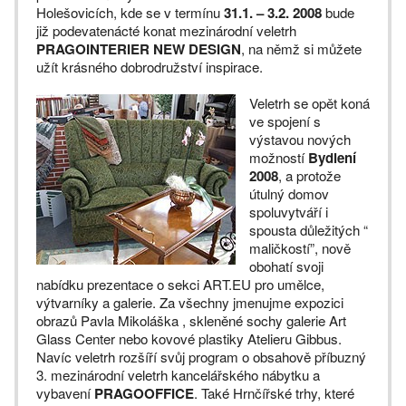
Holešovicích, kde se v termínu
31.1. – 3.2. 2008
bude
již podevatenácté konat mezinárodní veletrh
PRAGOINTERIER NEW DESIGN
, na němž si můžete
užít krásného dobrodružství inspirace.
Veletrh se opět koná
ve spojení s
výstavou nových
možností
Bydlení
2008
, a protože
útulný domov
spoluvytváří i
spousta důležitých “
maličkostí”, nově
obohatí svoji
nabídku prezentace o sekci ART.EU pro umělce,
výtvarníky a galerie. Za všechny jmenujme expozici
obrazů Pavla Mikoláška , skleněné sochy galerie Art
Glass Center nebo kovové plastiky Atelieru Gibbus.
Navíc veletrh rozšíří svůj program o obsahově příbuzný
3. mezinárodní veletrh kancelářského nábytku a
vybavení
PRAGOOFFICE
. Také Hrnčířské trhy, které