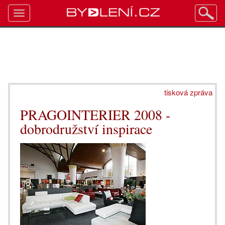
Toggle
navigation
tisková zpráva
PRAGOINTERIER 2008 -
dobrodružství inspirace