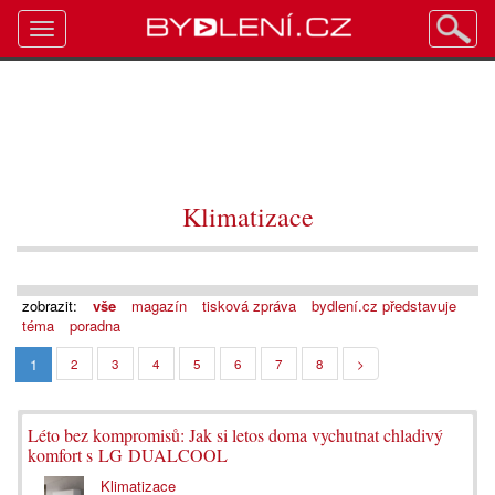
Toggle
navigation
Klimatizace
zobrazit:
vše
magazín
tisková zpráva
bydlení.cz představuje
téma
poradna
1
2
3
4
5
6
7
8
>
Léto bez kompromisů: Jak si letos doma vychutnat chladivý
komfort s LG DUALCOOL
Klimatizace