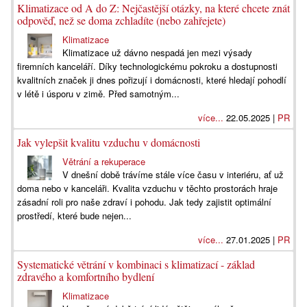
Klimatizace od A do Z: Nejčastější otázky, na které chcete znát
odpověď, než se doma zchladíte (nebo zahřejete)
Klimatizace
Klimatizace už dávno nespadá jen mezi výsady
firemních kanceláří. Díky technologickému pokroku a dostupnosti
kvalitních značek ji dnes pořizují i domácnosti, které hledají pohodlí
v létě i úsporu v zimě. Před samotným...
více...
22.05.2025 |
PR
Jak vylepšit kvalitu vzduchu v domácnosti
Větrání a rekuperace
V dnešní době trávíme stále více času v interiéru, ať už
doma nebo v kanceláři. Kvalita vzduchu v těchto prostorách hraje
zásadní roli pro naše zdraví i pohodu. Jak tedy zajistit optimální
prostředí, které bude nejen...
více...
27.01.2025 |
PR
Systematické větrání v kombinaci s klimatizací - základ
zdravého a komfortního bydlení
Klimatizace