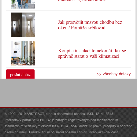
Jak prosvětlit tmavou chodbu bez
oken? Pomůže světlovod
Koupí a instalací to nekončí. Jak se
správně starat o vaši klimatizaci
>> všechny dotazy
poslat dotaz
© 1999 - 2019 ABSTRACT, s.r.o. a dodavatelé obsahu. ISSN 1214 - 5548
Internetový portál BYDLENÍ.CZ je zdrojem registrovaným pod mezinárodním
standardním seriálovým číslem ISSN 1214 - 5548 dodržuje právní předpisy o ochraně
osobních údajů. Publikování nebo šíření obsahu serveru nebo jakékoliv části