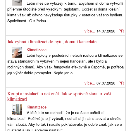
Letní měsíce vybízejí k tomu, abychom si doma vytvořili
příjemné útočiště před vysokými teplotami. Udržet si doma ideální
klima však už dávno nevyžaduje ústupky v estetice vašeho bydlení.
Společnost LG s řadou...
více...
14.07.2026 |
PR
Jak vybrat klimatizaci do bytu, domu i kanceláře
Klimatizace
Letní teploty v posledních letech rostou a klimatizace se
stává standardním vybavením nejen kanceláří, ale i bytů a
rodinných domů. Aby však fungovala efektivně a úsporně, je potřeba
její výběr dobře promyslet. Nejde jen o...
více...
07.07.2026 |
PR
Koupí a instalací to nekončí. Jak se správně starat o vaši
klimatizaci
Klimatizace
V létě jste se rozhodli, že je na čase pořídit si
klimatizaci. Pečlivě jste ji vybrali, nechali si ji nainstalovat a skvěle
vám slouží. Aby to tak i nadále pokračovalo, je dobré znát, jak se o
ni starat a jak ji správně nastavit....