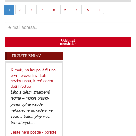
1
2
3
4
5
6
7
8
>
Odebírat
newsletter
TRŽIŠTĚ ZPRÁV
K moři, na koupaliště i na
první prázdniny. Letní
nezbytnosti, které ocení
děti i rodiče
Léto s dětmi znamená
jediné – mokré plavky,
písek úplně všude,
nekonečné dovádění ve
vodě a batoh plný věcí,
bez kterých...
Ještě není pozdě - pořiďte