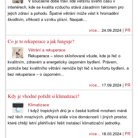
V současné době tráví lidé většinu svého času v
interiérech, kde se kvalita vzduchu stává zásadním faktorem pro
jejich zdraví a pohodu. Špatné větrání může vést k hromadění
škodlivin, vlhkosti a vzniku plísní. Naopak...
více...
24.09.2024 |
PR
Co je to rekuperace a jak funguje?
Větrání a rekuperace
Rekuperace – slovo skloňované všude, kde je řeč o
kvalitním, zdravém a energeticky úsporném bydlení. Právem,
protože bez kvalitního větrání nemůže být řeč o komfortu bydlení, a
bez rekuperace – o úsporném...
více...
17.09.2024 |
PR
Kdy je vhodné pořídit si klimatizaci?
Klimatizace
I když tropických dnů je v české kotlině mnohem méně
než těch mrazivých, přibývá stále více domácností i jiných prostor,
které chtějí letní přehřívání řešit instalací klimatizační jednotky.
více...
18.03.2024 |
PR